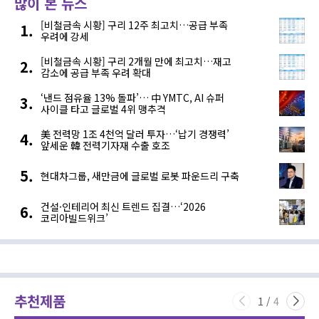
많이 본 뉴스
[비철금속 시황] 구리 12주 최고치…공급 부족
우려에 강세
[비철금속 시황] 구리 2개월 만에 최고치…재고
감소에 공급 부족 우려 확대
‘낸드 점유율 13% 돌파’… 中 YMTC, AI 슈퍼
사이클 타고 글로벌 4위 맹추격
美 전력망 1조 4천억 달러 투자…‘납기 경쟁력’
앞세운 韓 전력기자재 수출 호조
현대차그룹, 새만금에 글로벌 로봇 파운드리 구축
건설·인테리어 최신 트렌드 집결…‘2026
코리아빌드위크’
추천제품
1
/
4