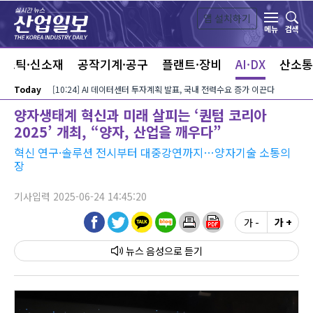
본문 바로가기
앱 설치하기
검색
메뉴
라스틱·신소재
공작기계·공구
플랜트·장비
AI·DX
산소통
Today
[10:24] AI 데이터센터 투자계획 발표, 국내 전력수요 증가 이끈다
양자생태계 혁신과 미래 살피는 ‘퀀텀 코리아
2025’ 개최, “양자, 산업을 깨우다”
혁신 연구·솔루션 전시부터 대중강연까지…양자기술 소통의
장
기사입력 2025-06-24 14:45:20
가 -
가 +
뉴스 음성