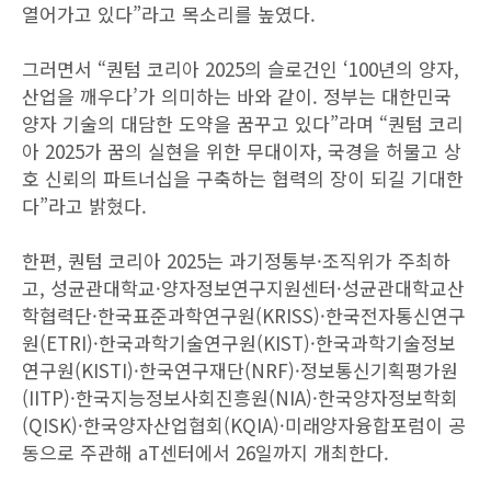
열어가고 있다”라고 목소리를 높였다.
그러면서 “퀀텀 코리아 2025의 슬로건인 ‘100년의 양자,
산업을 깨우다’가 의미하는 바와 같이. 정부는 대한민국
양자 기술의 대담한 도약을 꿈꾸고 있다”라며 “퀀텀 코리
아 2025가 꿈의 실현을 위한 무대이자, 국경을 허물고 상
호 신뢰의 파트너십을 구축하는 협력의 장이 되길 기대한
다”라고 밝혔다.
한편, 퀀텀 코리아 2025는 과기정통부·조직위가 주최하
고, 성균관대학교·양자정보연구지원센터·성균관대학교산
학협력단·한국표준과학연구원(KRISS)·한국전자통신연구
원(ETRI)·한국과학기술연구원(KIST)·한국과학기술정보
연구원(KISTI)·한국연구재단(NRF)·정보통신기획평가원
(IITP)·한국지능정보사회진흥원(NIA)·한국양자정보학회
(QISK)·한국양자산업협회(KQIA)·미래양자융합포럼이 공
동으로 주관해 aT센터에서 26일까지 개최한다.