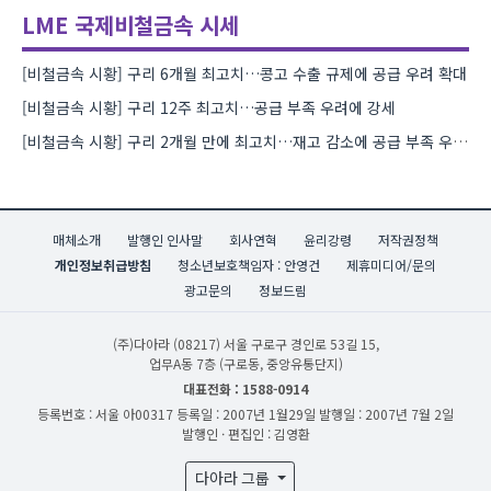
LME 국제비철금속 시세
[비철금속 시황] 구리 6개월 최고치…콩고 수출 규제에 공급 우려 확대
[비철금속 시황] 구리 12주 최고치…공급 부족 우려에 강세
[비철금속 시황] 구리 2개월 만에 최고치…재고 감소에 공급 부족 우려 확대
매체소개
발행인 인사말
회사연혁
윤리강령
저작권정책
개인정보취급방침
청소년보호책임자 : 안영건
제휴미디어/문의
광고문의
정보드림
(주)다아라
(08217) 서울 구로구 경인로 53길 15,
업무A동 7층 (구로동, 중앙유통단지)
대표전화 : 1588-0914
등록번호 : 서울 아00317
등록일 : 2007년 1월29일
발행일 : 2007년 7월 2일
발행인 · 편집인 : 김영환
다아라 그룹