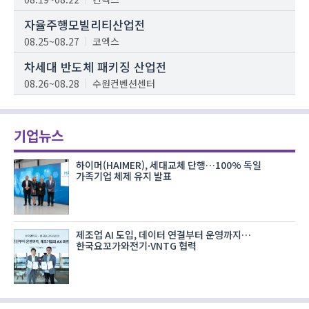
자율주행모빌리티산업전
08.25~08.27
코엑스
차세대 반도체 패키징 산업전
08.26~08.28
수원컨벤션센터
기업뉴스
하이머(HAIMER), 세대교체 단행…100% 독일
가족기업 체제 유지 발표
제조업 AI 도입, 데이터 연결부터 운영까지…
한국요꼬가와전기·VNTG 협력