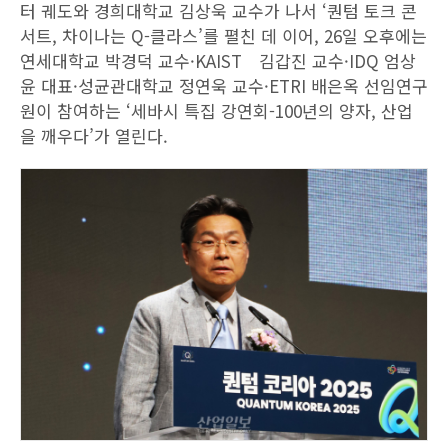
터 궤도와 경희대학교 김상욱 교수가 나서 ‘퀀텀 토크 콘
서트, 차이나는 Q-클라스’를 펼친 데 이어, 26일 오후에는
연세대학교 박경덕 교수·KAIST 김갑진 교수·IDQ 엄상
윤 대표·성균관대학교 정연욱 교수·ETRI 배은옥 선임연구
원이 참여하는 ‘세바시 특집 강연회-100년의 양자, 산업
을 깨우다’가 열린다.