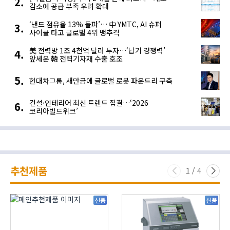
감소에 공급 부족 우려 확대
‘낸드 점유율 13% 돌파’… 中 YMTC, AI 슈퍼
사이클 타고 글로벌 4위 맹추격
美 전력망 1조 4천억 달러 투자…‘납기 경쟁력’
앞세운 韓 전력기자재 수출 호조
현대차그룹, 새만금에 글로벌 로봇 파운드리 구축
건설·인테리어 최신 트렌드 집결…‘2026
코리아빌드위크’
추천제품
1
/
4
신품
신품