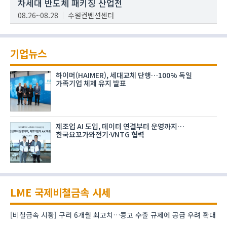
차세대 반도체 패키징 산업전
08.26~08.28
수원컨벤션센터
기업뉴스
하이머(HAIMER), 세대교체 단행…100% 독일
가족기업 체제 유지 발표
제조업 AI 도입, 데이터 연결부터 운영까지…
한국요꼬가와전기·VNTG 협력
LME 국제비철금속 시세
[비철금속 시황] 구리 6개월 최고치…콩고 수출 규제에 공급 우려 확대