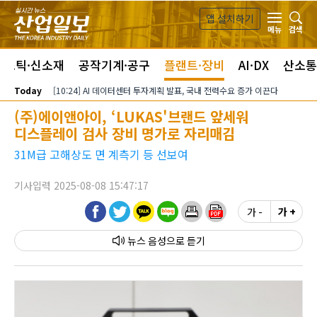
본문 바로가기
앱 설치하기
검색
메뉴
라스틱·신소재
공작기계·공구
플랜트·장비
AI·DX
산소통
Today
[10:24] AI 데이터센터 투자계획 발표, 국내 전력수요 증가 이끈다
(주)에이앤아이, ‘LUKAS'브랜드 앞세워
디스플레이 검사 장비 명가로 자리매김
31M급 고해상도 면 계측기 등 선보여
기사입력 2025-08-08 15:47:17
가 -
가 +
뉴스 음성