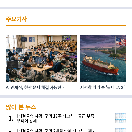
주요기사
AI 인재상, 현장 문제 해결 가능한
지정학 위기 속 ‘북미 LNG’ 
‘융합형’으로 다층화
주요 에너지 공급처로 확보해
많이 본 뉴스
[비철금속 시황] 구리 12주 최고치…공급 부족
우려에 강세
[비철금속 시황] 구리 2개월 만에 최고치…재고