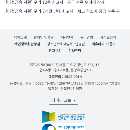
[비철금속 시황] 구리 12주 최고치…공급 부족 우려에 강세
[비철금속 시황] 구리 2개월 만에 최고치…재고 감소에 공급 부족 우려 확대
매체소개
발행인 인사말
회사연혁
윤리강령
저작권정책
개인정보취급방침
청소년보호책임자 : 안영건
제휴미디어/문의
광고문의
정보드림
(주)다아라
(08217) 서울 구로구 경인로 53길 15,
업무A동 7층 (구로동, 중앙유통단지)
대표전화 : 1588-0914
등록번호 : 서울 아00317
등록일 : 2007년 1월29일
발행일 : 2007년 7월 2일
발행인 · 편집인 : 김영환
다아라 그룹