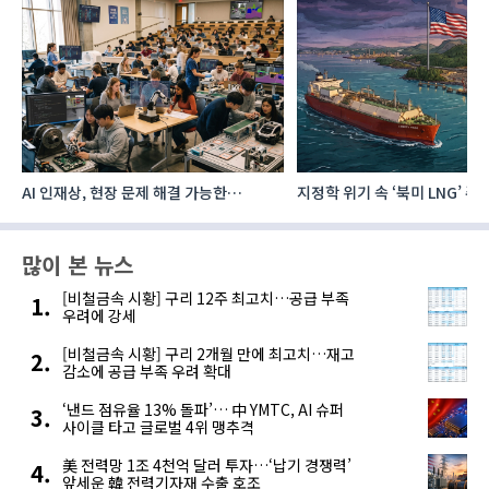
AI 인재상, 현장 문제 해결 가능한
지정학 위기 속 ‘북미 LNG’ 
‘융합형’으로 다층화
주요 에너지 공급처로 확보해
많이 본 뉴스
[비철금속 시황] 구리 12주 최고치…공급 부족
우려에 강세
[비철금속 시황] 구리 2개월 만에 최고치…재고
감소에 공급 부족 우려 확대
‘낸드 점유율 13% 돌파’… 中 YMTC, AI 슈퍼
사이클 타고 글로벌 4위 맹추격
美 전력망 1조 4천억 달러 투자…‘납기 경쟁력’
앞세운 韓 전력기자재 수출 호조