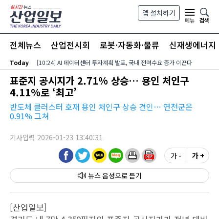
본문 바로가기
앱 설치하기
검색
메뉴
전체뉴스
산업전시회
로봇·자동화·물류
신재생에너지
Today
[10:24] AI 데이터센터 투자계획 발표, 국내 전력수요 증가 이끈다
표준지 공시지가 2.71% 상승… 용인 처인구
4.11%로 ‘최고’
반도체 클러스터 호재 용인 처인구 상승 견인… 연천군은
0.91% 그쳐
기사입력 2026-01-23 13:40:31
가 -
가 +
뉴스 음성
[산업일보]