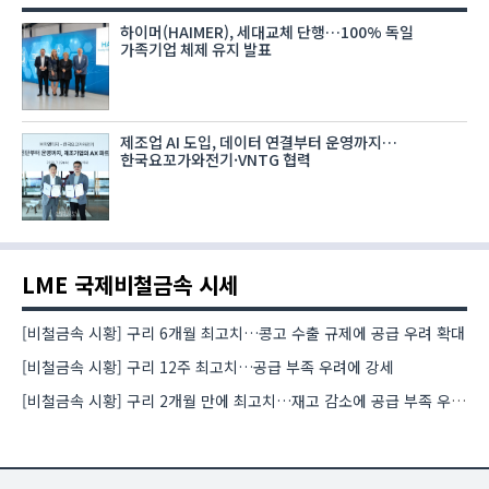
하이머(HAIMER), 세대교체 단행…100% 독일
가족기업 체제 유지 발표
제조업 AI 도입, 데이터 연결부터 운영까지…
한국요꼬가와전기·VNTG 협력
LME 국제비철금속 시세
[비철금속 시황] 구리 6개월 최고치…콩고 수출 규제에 공급 우려 확대
[비철금속 시황] 구리 12주 최고치…공급 부족 우려에 강세
[비철금속 시황] 구리 2개월 만에 최고치…재고 감소에 공급 부족 우려 확대