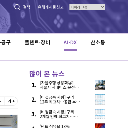
검색
유해게시물신고
·공구
플랜트·장비
AI·DX
산소통
많이 본 뉴스
[자율주행 상용화②]
서울시 시내버스 운전자
부족, 자율주행으로
해결한다
[비철금속 시황] 구리
-
가 +
12주 최고치…공급 부족
우려에 강세
[비철금속 시황] 구리
2개월 만에 최고치…
재고 감소에 공급 부족
우려 확대
‘낸드 점유율 13%