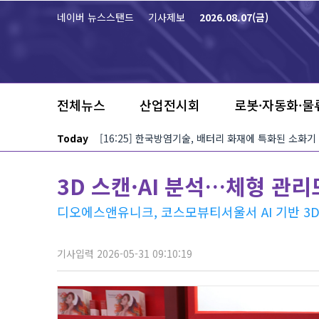
본문 바로가기
네이버 뉴스스탠드
기사제보
2026.08.07(금)
전체뉴스
산업전시회
로봇·자동화·물
Today
[16:25] 한국방염기술, 배터리 화재에 특화된 소화기
3D 스캔·AI 분석…체형 관리도
디오에스앤유니크, 코스모뷰티서울서 AI 기반 3
기사입력 2026-05-31 09:10:19