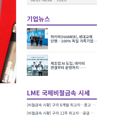
AI서밋서울앤엑스포
08.19~08.21
코엑스
기업뉴스
K-PRINT
08.19~08.22
킨텍스
하이머(HAIMER), 세대교체
자율주행모빌리티산업전
단행…100% 독일 가족기업
체제 유지 발표
08.25~08.27
코엑스
차세대 반도체 패키징 산업전
제조업 AI 도입, 데이터
08.26~08.28
수원컨벤션센터
연결부터 운영까지…
한국요꼬가와전기·VNTG 협력
LME 국제비철금속 시세
[비철금속 시황] 구리 6개월 최고치…콩고 수출 규제에 공급 우려 확대
[비철금속 시황] 구리 12주 최고치…공급 부족 우려에 강세