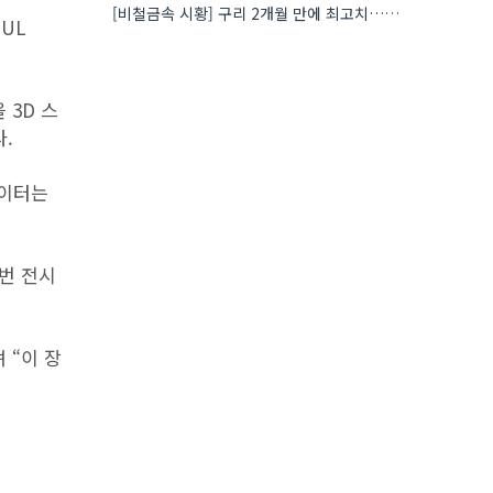
[비철금속 시황] 구리 2개월 만에 최고치…재고 감소에 공급 부족 우려 확대
OUL
 3D 스
.
데이터는
번 전시
 “이 장