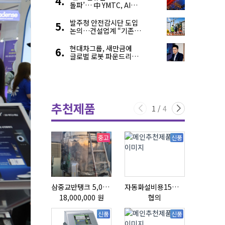
돌파’… 中 YMTC, AI
슈퍼 사이클 타고 글로벌
4위 맹추격
발주청 안전감시단 도입
논의…건설업계 “기존
제도와 업무 중첩 우려”
현대차그룹, 새만금에
글로벌 로봇 파운드리
구축
추천제품
1
/
4
중고
신품
삼중교반탱크 5,000L
자동화설비용15ml자동주입기
초음파튜브
18,000,000 원
협의
협의
신품
신품