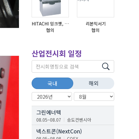
HITACHI 잉크젯, RX2-BD160S
리본믹서기
협의
협의
협의
산업전시회 일정
해외
국내
그린에너텍
08.05~08.07
송도컨벤시아
넥스트콘(NextCon)
08.05~08.08
COEX