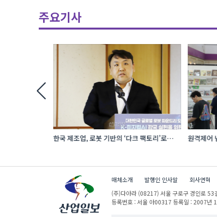
주요기사
 로봇 파운드리
한국 제조업, 로봇 기반의 ‘다크 팩토리’로
원격제어 넘
성장해야
향하는 A
매체소개
발행인 인사말
회사연혁
(주)다아라
(08217) 서울 구로구 경인로 53길
등록번호 : 서울 아00317
등록일 : 2007년 