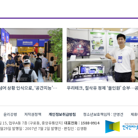
어 상황 인식으로, ‘공간지능’
우리테크, 절삭유 정제 ‘올인원’ 승부…공
I·디지털기술
관리 효율 높인다
윤리강령
저작권정책
개인정보취급방침
청소년보호책임자 : 안영건
제휴
 15,
업무A동 7층 (구로동, 중앙유통단지)
대표전화 : 1588-0914
1월29일
발행일 : 2007년 7월 2일
발행인 · 편집인 : 김영환