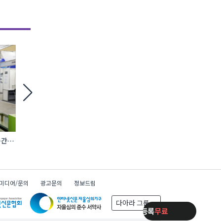
간·
한국방염기술, 배터리 화재에 특화된 소화기
에바, AI 충전 제어 탑재
선보여
완속충전기 첫선
x
일주일동안 보지 않기
미디어/문의
광고문의
정보드림
다아라 그룹
제품등록
무료
제품등록
무료
제품등록
무료