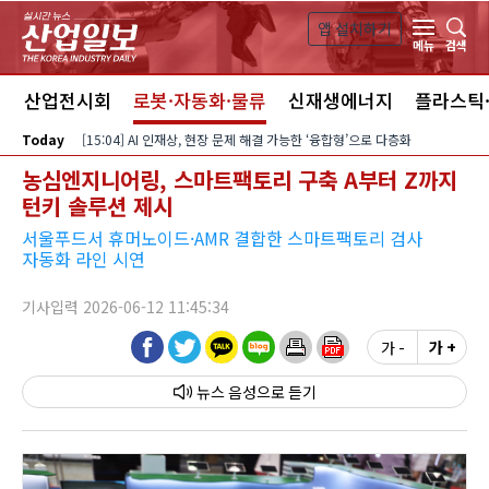
본문 바로가기
앱 설치하기
검색
메뉴
스
산업전시회
로봇·자동화·물류
신재생에너지
플라스틱
Today
[15:04] AI 인재상, 현장 문제 해결 가능한 ‘융합형’으로 다층화
농심엔지니어링, 스마트팩토리 구축 A부터 Z까지
턴키 솔루션 제시
서울푸드서 휴머노이드·AMR 결합한 스마트팩토리 검사
자동화 라인 시연
기사입력 2026-06-12 11:45:34
가 -
가 +
뉴스 음성