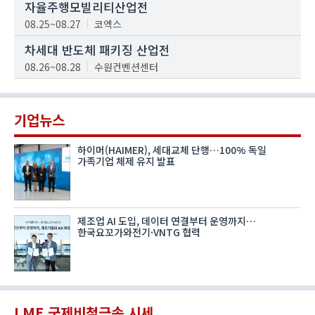
자율주행모빌리티산업전
08.25~08.27
코엑스
차세대 반도체 패키징 산업전
08.26~08.28
수원컨벤션센터
기업뉴스
하이머(HAIMER), 세대교체 단행…100% 독일
가족기업 체제 유지 발표
제조업 AI 도입, 데이터 연결부터 운영까지…
한국요꼬가와전기·VNTG 협력
LME 국제비철금속 시세