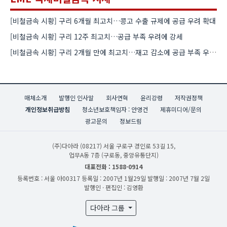
[비철금속 시황] 구리 6개월 최고치…콩고 수출 규제에 공급 우려 확대
[비철금속 시황] 구리 12주 최고치…공급 부족 우려에 강세
[비철금속 시황] 구리 2개월 만에 최고치…재고 감소에 공급 부족 우려 확대
매체소개
발행인 인사말
회사연혁
윤리강령
저작권정책
개인정보취급방침
청소년보호책임자 : 안영건
제휴미디어/문의
광고문의
정보드림
(주)다아라
(08217) 서울 구로구 경인로 53길 15,
업무A동 7층 (구로동, 중앙유통단지)
대표전화 : 1588-0914
등록번호 : 서울 아00317
등록일 : 2007년 1월29일
발행일 : 2007년 7월 2일
발행인 · 편집인 : 김영환
다아라 그룹