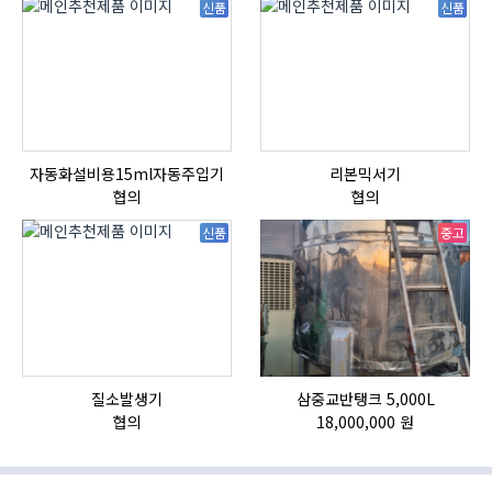
신품
신품
자동화설비용15ml자동주입기
리본믹서기
협의
협의
신품
중고
질소발생기
삼중교반탱크 5,000L
협의
18,000,000 원