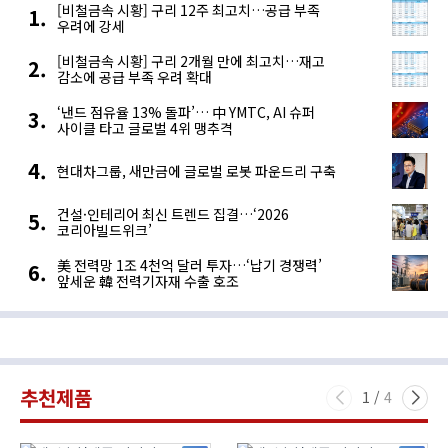
[비철금속 시황] 구리 12주 최고치…공급 부족
우려에 강세
[비철금속 시황] 구리 2개월 만에 최고치…재고
감소에 공급 부족 우려 확대
‘낸드 점유율 13% 돌파’… 中 YMTC, AI 슈퍼
사이클 타고 글로벌 4위 맹추격
현대차그룹, 새만금에 글로벌 로봇 파운드리 구축
건설·인테리어 최신 트렌드 집결…‘2026
코리아빌드위크’
美 전력망 1조 4천억 달러 투자…‘납기 경쟁력’
앞세운 韓 전력기자재 수출 호조
추천제품
1
/
4