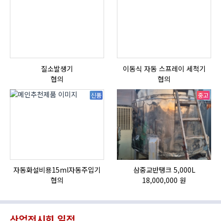
질소발생기
이동식 자동 스프레이 세척기
협의
협의
신품
중고
자동화설비용15ml자동주입기
삼중교반탱크 5,000L
협의
18,000,000 원
산업전시회 일정