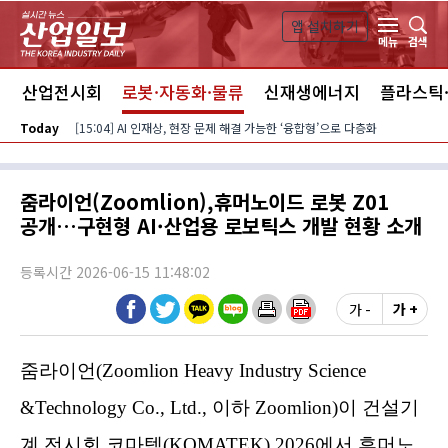
본문 바로가기
앱 설치하기
검색
메뉴
스
산업전시회
로봇·자동화·물류
신재생에너지
플라스틱
Today
[15:04] AI 인재상, 현장 문제 해결 가능한 ‘융합형’으로 다층화
줌라이언(Zoomlion),휴머노이드 로봇 Z01
공개…구현형 AI·산업용 로보틱스 개발 현황 소개
등록시간 2026-06-15 11:48:02
가 -
가 +