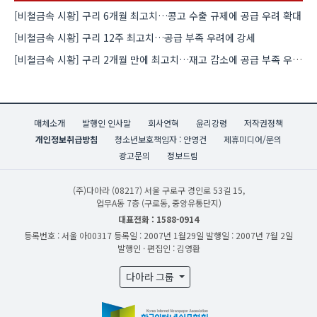
[비철금속 시황] 구리 6개월 최고치…콩고 수출 규제에 공급 우려 확대
[비철금속 시황] 구리 12주 최고치…공급 부족 우려에 강세
[비철금속 시황] 구리 2개월 만에 최고치…재고 감소에 공급 부족 우려 확대
매체소개
발행인 인사말
회사연혁
윤리강령
저작권정책
개인정보취급방침
청소년보호책임자 : 안영건
제휴미디어/문의
광고문의
정보드림
(주)다아라
(08217) 서울 구로구 경인로 53길 15,
업무A동 7층 (구로동, 중앙유통단지)
대표전화 : 1588-0914
등록번호 : 서울 아00317
등록일 : 2007년 1월29일
발행일 : 2007년 7월 2일
발행인 · 편집인 : 김영환
다아라 그룹