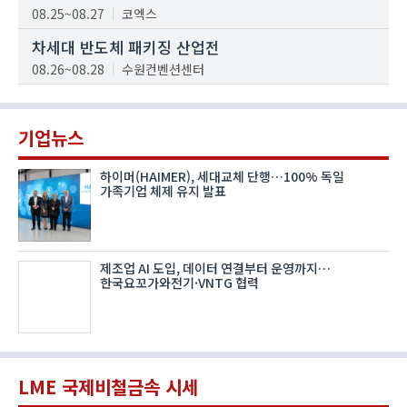
08.25~08.27
코엑스
차세대 반도체 패키징 산업전
08.26~08.28
수원컨벤션센터
기업뉴스
하이머(HAIMER), 세대교체 단행…100% 독일
가족기업 체제 유지 발표
제조업 AI 도입, 데이터 연결부터 운영까지…
한국요꼬가와전기·VNTG 협력
LME 국제비철금속 시세