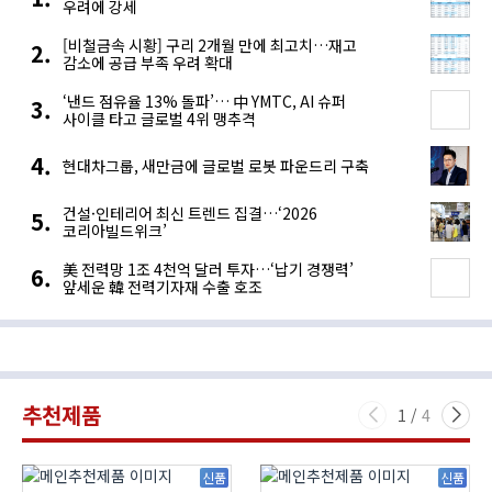
우려에 강세
[비철금속 시황] 구리 2개월 만에 최고치…재고
감소에 공급 부족 우려 확대
‘낸드 점유율 13% 돌파’… 中 YMTC, AI 슈퍼
사이클 타고 글로벌 4위 맹추격
현대차그룹, 새만금에 글로벌 로봇 파운드리 구축
건설·인테리어 최신 트렌드 집결…‘2026
코리아빌드위크’
美 전력망 1조 4천억 달러 투자…‘납기 경쟁력’
앞세운 韓 전력기자재 수출 호조
추천제품
1
/
4
신품
신품