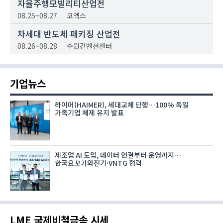
자율주행모빌리티산업전
08.25~08.27
코엑스
차세대 반도체 패키징 산업전
08.26~08.28
수원컨벤션센터
기업뉴스
하이머(HAIMER), 세대교체 단행…100% 독일
가족기업 체제 유지 발표
제조업 AI 도입, 데이터 연결부터 운영까지…
한국요꼬가와전기·VNTG 협력
LME 국제비철금속 시세