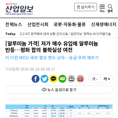
본문 바로가기
앱 설치하기
검색
메뉴
전체뉴스
산업전시회
로봇·자동화·물류
신재생에너지
Today
[12:47] 원격제어 넘어 상황 인식으로, ‘공간지능’ 향하는 AI·디지털기술
[알루미늄 가격] 저가 매수 유입에 알루미늄
반등…평화 합의 불확실성 여전
미·이란 MOU 세부 협상 변수 남아…공급 우려 재부각
기사입력 2026-06-18 06:58:17
가 -
가 +
뉴스 음성