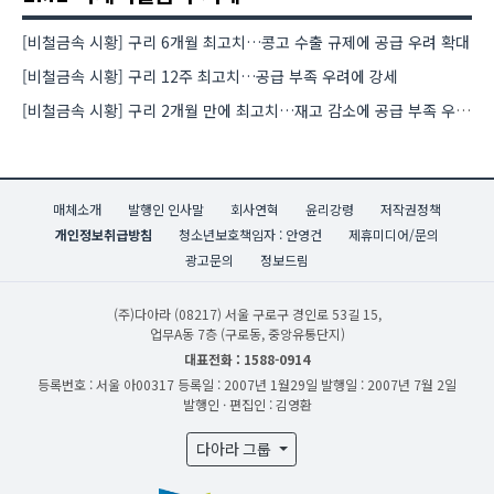
[비철금속 시황] 구리 6개월 최고치…콩고 수출 규제에 공급 우려 확대
[비철금속 시황] 구리 12주 최고치…공급 부족 우려에 강세
[비철금속 시황] 구리 2개월 만에 최고치…재고 감소에 공급 부족 우려 확대
매체소개
발행인 인사말
회사연혁
윤리강령
저작권정책
개인정보취급방침
청소년보호책임자 : 안영건
제휴미디어/문의
광고문의
정보드림
(주)다아라
(08217) 서울 구로구 경인로 53길 15,
업무A동 7층 (구로동, 중앙유통단지)
대표전화 : 1588-0914
등록번호 : 서울 아00317
등록일 : 2007년 1월29일
발행일 : 2007년 7월 2일
발행인 · 편집인 : 김영환
다아라 그룹