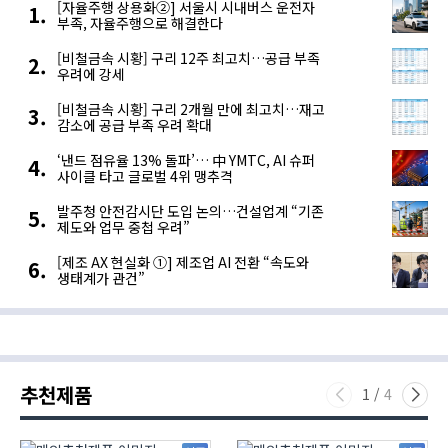
[자율주행 상용화②] 서울시 시내버스 운전자
부족, 자율주행으로 해결한다
[비철금속 시황] 구리 12주 최고치…공급 부족
우려에 강세
[비철금속 시황] 구리 2개월 만에 최고치…재고
감소에 공급 부족 우려 확대
‘낸드 점유율 13% 돌파’… 中 YMTC, AI 슈퍼
사이클 타고 글로벌 4위 맹추격
발주청 안전감시단 도입 논의…건설업계 “기존
제도와 업무 중첩 우려”
[제조 AX 현실화 ①] 제조업 AI 전환 “속도와
생태계가 관건”
추천제품
1
/
4