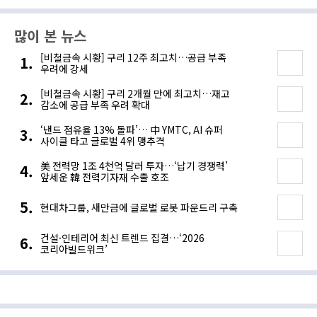
주요 에너지 공급처로 확보해야
전력수요 증가 이끈다
많이 본 뉴스
[비철금속 시황] 구리 12주 최고치…공급 부족
우려에 강세
[비철금속 시황] 구리 2개월 만에 최고치…재고
감소에 공급 부족 우려 확대
‘낸드 점유율 13% 돌파’… 中 YMTC, AI 슈퍼
사이클 타고 글로벌 4위 맹추격
美 전력망 1조 4천억 달러 투자…‘납기 경쟁력’
앞세운 韓 전력기자재 수출 호조
현대차그룹, 새만금에 글로벌 로봇 파운드리 구축
건설·인테리어 최신 트렌드 집결…‘2026
코리아빌드위크’