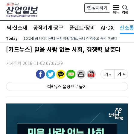
본문 바로가기
앱 설치하기
검색
메뉴
라스틱·신소재
공작기계·공구
플랜트·장비
AI·DX
산소통
Today
[10:24] AI 데이터센터 투자계획 발표, 국내 전력수요 증가 이끈다
[카드뉴스] 믿을 사람 없는 사회, 경쟁력 낮춘다
기사입력 2016-11-02 07:07:29
가 -
가 +
뉴스 음성