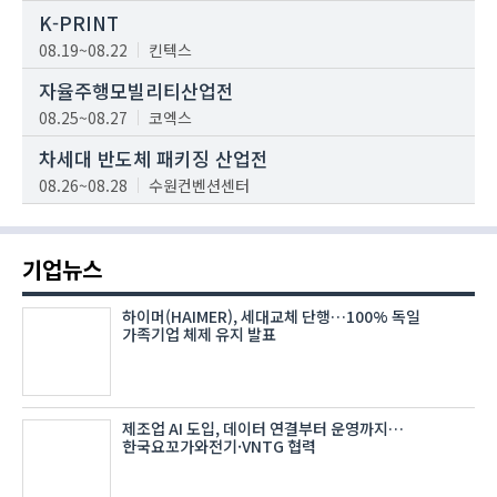
K-PRINT
08.19~08.22
킨텍스
자율주행모빌리티산업전
08.25~08.27
코엑스
차세대 반도체 패키징 산업전
08.26~08.28
수원컨벤션센터
기업뉴스
하이머(HAIMER), 세대교체 단행…100% 독일
가족기업 체제 유지 발표
제조업 AI 도입, 데이터 연결부터 운영까지…
한국요꼬가와전기·VNTG 협력