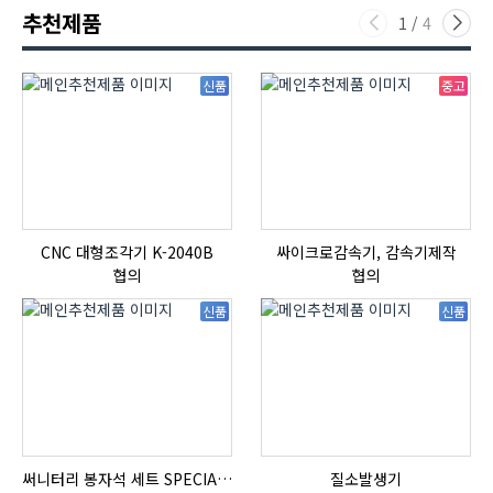
추천제품
1
/
4
신품
중고
CNC 대형조각기 K-2040B
싸이크로감속기, 감속기제작
협의
협의
신품
신품
써니터리 봉자석 세트 SPECIAL , 봉자석 , 자석봉 , 호퍼용자석 , 전자석
질소발생기
자