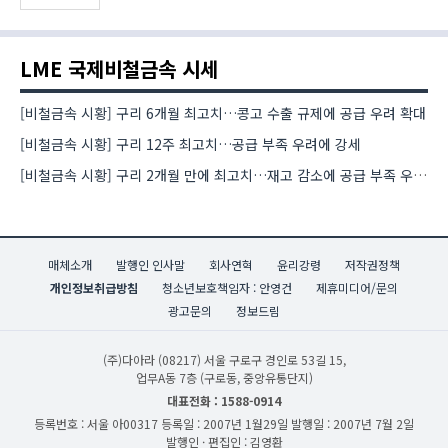
LME 국제비철금속 시세
[비철금속 시황] 구리 6개월 최고치…콩고 수출 규제에 공급 우려 확대
[비철금속 시황] 구리 12주 최고치…공급 부족 우려에 강세
[비철금속 시황] 구리 2개월 만에 최고치…재고 감소에 공급 부족 우려 확대
매체소개
발행인 인사말
회사연혁
윤리강령
저작권정책
개인정보취급방침
청소년보호책임자 : 안영건
제휴미디어/문의
광고문의
정보드림
(주)다아라
(08217) 서울 구로구 경인로 53길 15,
업무A동 7층 (구로동, 중앙유통단지)
대표전화 : 1588-0914
등록번호 : 서울 아00317
등록일 : 2007년 1월29일
발행일 : 2007년 7월 2일
발행인 · 편집인 : 김영환