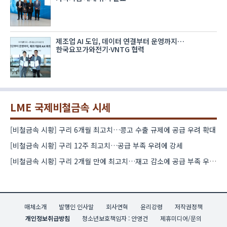
제조업 AI 도입, 데이터 연결부터 운영까지…
한국요꼬가와전기·VNTG 협력
LME 국제비철금속 시세
[비철금속 시황] 구리 6개월 최고치…콩고 수출 규제에 공급 우려 확대
[비철금속 시황] 구리 12주 최고치…공급 부족 우려에 강세
[비철금속 시황] 구리 2개월 만에 최고치…재고 감소에 공급 부족 우려 확대
매체소개
발행인 인사말
회사연혁
윤리강령
저작권정책
개인정보취급방침
청소년보호책임자 : 안영건
제휴미디어/문의