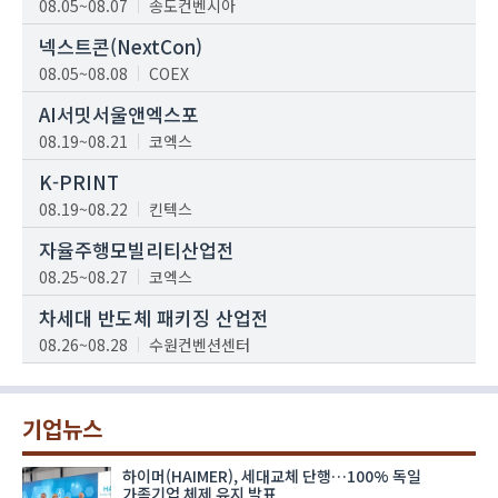
08.05~08.07
송도컨벤시아
넥스트콘(NextCon)
08.05~08.08
COEX
AI서밋서울앤엑스포
08.19~08.21
코엑스
K-PRINT
08.19~08.22
킨텍스
자율주행모빌리티산업전
08.25~08.27
코엑스
차세대 반도체 패키징 산업전
08.26~08.28
수원컨벤션센터
기업뉴스
하이머(HAIMER), 세대교체 단행…100% 독일
가족기업 체제 유지 발표