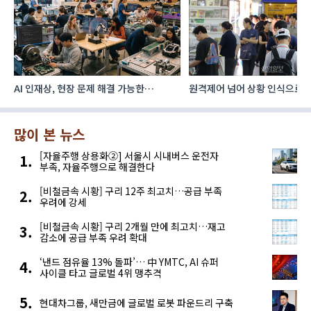
AI 인재상, 현장 문제 해결 가능한
원격제어 넘어 상황 인식으로, 
‘융합형’으로 다층화
향하는 AI·디지털기술
많이 본 뉴스
[자율주행 상용화②] 서울시 시내버스 운전자
부족, 자율주행으로 해결한다
[비철금속 시황] 구리 12주 최고치…공급 부족
우려에 강세
[비철금속 시황] 구리 2개월 만에 최고치…재고
감소에 공급 부족 우려 확대
‘낸드 점유율 13% 돌파’… 中 YMTC, AI 슈퍼
사이클 타고 글로벌 4위 맹추격
현대차그룹, 새만금에 글로벌 로봇 파운드리 구축