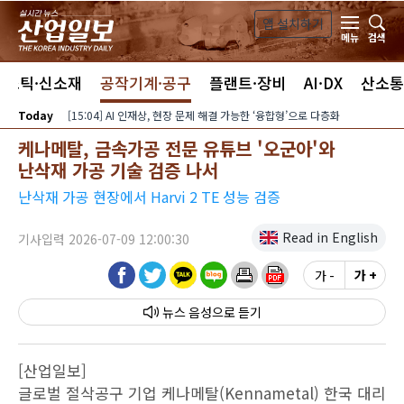
본문 바로가기
앱 설치하기
검색
메뉴
라스틱·신소재
공작기계·공구
플랜트·장비
AI·DX
산소통
Today
[15:04] AI 인재상, 현장 문제 해결 가능한 ‘융합형’으로 다층화
케나메탈, 금속가공 전문 유튜브 '오군아'와
난삭재 가공 기술 검증 나서
난삭재 가공 현장에서 Harvi 2 TE 성능 검증
Read in English
기사입력 2026-07-09 12:00:30
가 -
가 +
뉴스 음성
[산업일보]
글로벌 절삭공구 기업 케나메탈(Kennametal) 한국 대리