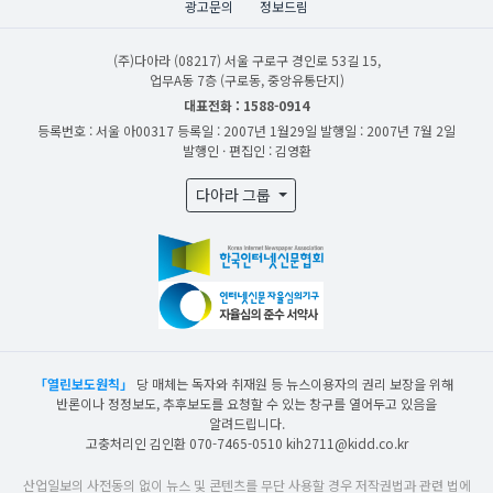
광고문의
정보드림
(주)다아라
(08217) 서울 구로구 경인로 53길 15,
업무A동 7층 (구로동, 중앙유통단지)
대표전화 : 1588-0914
등록번호 : 서울 아00317
등록일 : 2007년 1월29일
발행일 : 2007년 7월 2일
발행인 · 편집인 : 김영환
다아라 그룹
「열린보도원칙」
당 매체는 독자와 취재원 등 뉴스이용자의 권리 보장을 위해
반론이나 정정보도, 추후보도를 요청할 수 있는 창구를 열어두고 있음을
알려드립니다.
고충처리인 김인환 070-7465-0510 kih2711@kidd.co.kr
산업일보의 사전동의 없이 뉴스 및 콘텐츠를 무단 사용할 경우 저작권법과 관련 법에