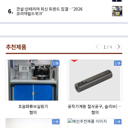
건설·인테리어 최신 트렌드 집결…‘2026
코리아빌드위크’
추천제품
1
/
4
신품
신품
초음파튜브실링기
공작기계용 절삭공구, 슬리브(SLEEVE)
협의
협의
신품
신품