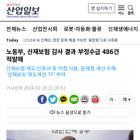
본문 바로가기
앱 설치하기
검색
메뉴
전체뉴스
산업전시회
로봇·자동화·물류
신재생에너지
Today
[15:04] AI 인재상, 현장 문제 해결 가능한 ‘융합형’으로 다층화
노동부, 산재보험 감사 결과 부정수급 486건
적발해
산재보험 제도·인프라 등 허점 악용, 문제점 개선 위해
‘산재보상 제도개선 TF’ 꾸려
기사입력 2024-02-20 11:30:51
가 -
가 +
뉴스 음성