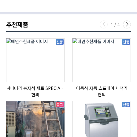
추천제품
1
/
4
신품
신품
써니터리 봉자석 세트 SPECIAL , 봉자석 , 자석봉 , 호퍼용자석 , 전자석
이동식 자동 스프레이 세척기
협의
협의
중고
신품