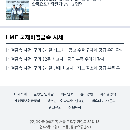
한국요꼬가와전기·VNTG 협력
LME 국제비철금속 시세
[비철금속 시황] 구리 6개월 최고치…콩고 수출 규제에 공급 우려 확대
[비철금속 시황] 구리 12주 최고치…공급 부족 우려에 강세
[비철금속 시황] 구리 2개월 만에 최고치…재고 감소에 공급 부족 우려 확대
매체소개
발행인 인사말
회사연혁
윤리강령
저작권정책
개인정보취급방침
청소년보호책임자 : 안영건
제휴미디어/문의
광고문의
정보드림
(주)다아라
(08217) 서울 구로구 경인로 53길 15,
업무A동 7층 (구로동, 중앙유통단지)