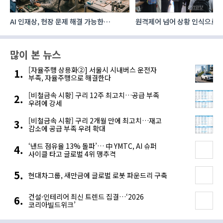
AI 인재상, 현장 문제 해결 가능한
원격제어 넘어 상황 인식으로, 
‘융합형’으로 다층화
향하는 AI·디지털기술
많이 본 뉴스
[자율주행 상용화②] 서울시 시내버스 운전자
부족, 자율주행으로 해결한다
[비철금속 시황] 구리 12주 최고치…공급 부족
우려에 강세
[비철금속 시황] 구리 2개월 만에 최고치…재고
감소에 공급 부족 우려 확대
‘낸드 점유율 13% 돌파’… 中 YMTC, AI 슈퍼
사이클 타고 글로벌 4위 맹추격
현대차그룹, 새만금에 글로벌 로봇 파운드리 구축
건설·인테리어 최신 트렌드 집결…‘2026
코리아빌드위크’