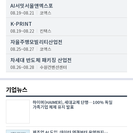
AI서밋서울앤엑스포
08.19~08.21
코엑스
K-PRINT
08.19~08.22
킨텍스
자율주행모빌리티산업전
08.25~08.27
코엑스
차세대 반도체 패키징 산업전
08.26~08.28
수원컨벤션센터
기업뉴스
하이머(HAIMER), 세대교체 단행…100% 독일
가족기업 체제 유지 발표
제조업 AI 도입, 데이터 연결부터 운영까지…