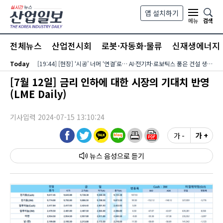
본문 바로가기
앱 설치하기
검색
메뉴
전체뉴스
산업전시회
로봇·자동화·물류
신재생에너지
Today
[19:44] [현장] ‘시공’ 너머 ‘연결’로… AI·전기차·로보틱스 품은 건설 생태계
[7월 12일] 금리 인하에 대한 시장의 기대치 반영
(LME Daily)
기사입력 2024-07-15 13:10:24
가 -
가 +
뉴스 음성