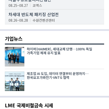
08.25~08.27
코엑스
차세대 반도체 패키징 산업전
08.26~08.28
수원컨벤션센터
기업뉴스
하이머(HAIMER), 세대교체 단행…100% 독일
가족기업 체제 유지 발표
제조업 AI 도입, 데이터 연결부터 운영까지…
한국요꼬가와전기·VNTG 협력
LME 국제비철금속 시세