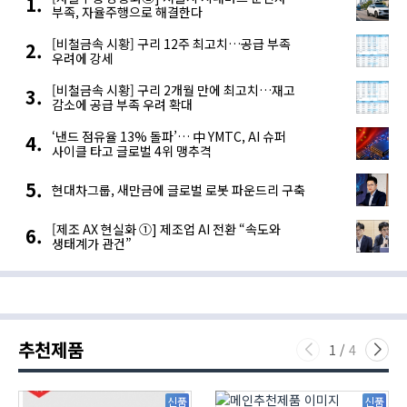
부족, 자율주행으로 해결한다
[비철금속 시황] 구리 12주 최고치…공급 부족
우려에 강세
[비철금속 시황] 구리 2개월 만에 최고치…재고
감소에 공급 부족 우려 확대
‘낸드 점유율 13% 돌파’… 中 YMTC, AI 슈퍼
사이클 타고 글로벌 4위 맹추격
현대차그룹, 새만금에 글로벌 로봇 파운드리 구축
[제조 AX 현실화 ①] 제조업 AI 전환 “속도와
생태계가 관건”
추천제품
1
/
4
신품
신품