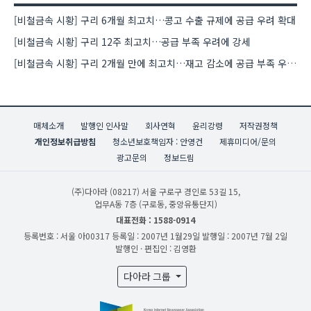
[비철금속 시황] 구리 6개월 최고치…콩고 수출 규제에 공급 우려 확대
[비철금속 시황] 구리 12주 최고치…공급 부족 우려에 강세
[비철금속 시황] 구리 2개월 만에 최고치…재고 감소에 공급 부족 우려 확대
매체소개
발행인 인사말
회사연혁
윤리강령
저작권정책
개인정보취급방침
청소년보호책임자 : 안영건
제휴미디어/문의
광고문의
정보드림
(주)다아라
(08217) 서울 구로구 경인로 53길 15,
업무A동 7층 (구로동, 중앙유통단지)
대표전화 : 1588-0914
등록번호 : 서울 아00317
등록일 : 2007년 1월29일
발행일 : 2007년 7월 2일
발행인 · 편집인 : 김영환
다아라 그룹