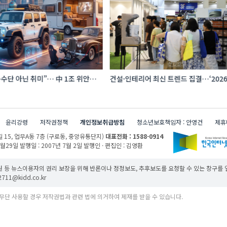
수단 아닌 취미”… 中 1조 위안
건설·인테리어 최신 트렌드 집결…‘202
프터마켓 빗장 풀렸다
코리아빌드위크’
윤리강령
저작권정책
개인정보취급방침
청소년보호책임자 : 안영건
제휴
 15,
업무A동 7층 (구로동, 중앙유통단지)
대표전화 : 1588-0914
1월29일
발행일 : 2007년 7월 2일
발행인 · 편집인 : 김영환
 등 뉴스이용자의 권리 보장을 위해 반론이나 정정보도, 추후보도를 요청할 수 있는 창구를
11@kidd.co.kr
무단 사용할 경우 저작권법과 관련 법에 의거하여 제재를 받을 수 있습니다.