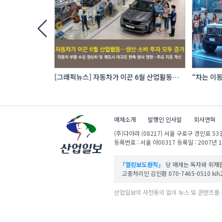
 로봇 파운드리
[그래픽뉴스] 자동차가 이끈 6월 산업활동…
“차는 이동
생산·소비·투자 모두 증가
자동차 애
매체소개
발행인 인사말
회사연혁
(주)다아라
(08217) 서울 구로구 경인로 53길
등록번호 : 서울 아00317
등록일 : 2007년 
「열린보도원칙」
당 매체는 독자와 취재원
고충처리인 김인환 070-7465-0510 kih27
산업일보의 사전동의 없이 뉴스 및 콘텐츠를 
ⓒ DAARA Co., Ltd. All Rights Reserved.