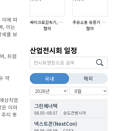
 이에 따
싸이크로감속기, 감속기제작
주유소용 유증기 회수장치, 유증기 회수장치, 방폭형, 방폭형 유증기 회수장치
초음파튜브
며, 이는
협의
협의
협의
망세를 보
산업전시회 일정
며, 트럼
두 약
해외
국내
 예상치였
그린에너텍
시장은 이러
08.05~08.07
송도컨벤시아
 주지 못
넥스트콘(NextCon)
08.05~08.08
COEX