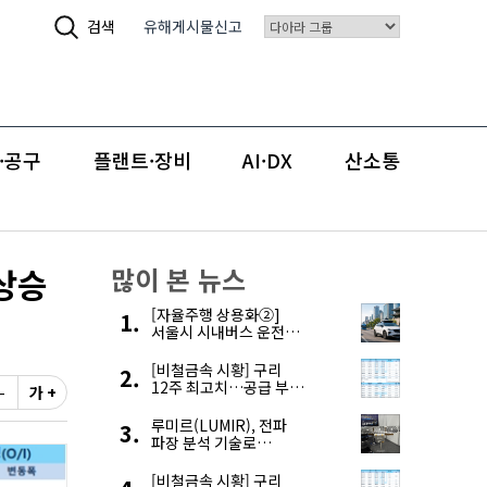
검색
유해게시물신고
·공구
플랜트·장비
AI·DX
산소통
 상승
많이 본 뉴스
[자율주행 상용화②]
서울시 시내버스 운전자
부족, 자율주행으로
해결한다
[비철금속 시황] 구리
12주 최고치…공급 부족
-
가 +
우려에 강세
루미르(LUMIR), 전파
파장 분석 기술로
‘광학위성’ 한계 극복
[비철금속 시황] 구리