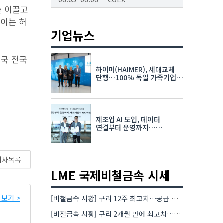
를 이끌고
AI서밋서울앤엑스포
 이는 허
08.19~08.21
코엑스
기업뉴스
K-PRINT
중국 전국
08.19~08.22
킨텍스
하이머(HAIMER), 세대교체
자율주행모빌리티산업전
단행…100% 독일 가족기업
체제 유지 발표
08.25~08.27
코엑스
차세대 반도체 패키징 산업전
제조업 AI 도입, 데이터
08.26~08.28
수원컨벤션센터
연결부터 운영까지…
한국요꼬가와전기·VNTG 협력
기사목록
LME 국제비철금속 시세
보기 >
[비철금속 시황] 구리 12주 최고치…공급 부족 우려에 강세
[비철금속 시황] 구리 2개월 만에 최고치…재고 감소에 공급 부족 우려 확대