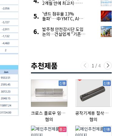
2개월 만에 최고치…
재고 감소에 공급 부족
우려 확대
‘낸드 점유율 13%
돌파’… 中 YMTC, AI
슈퍼 사이클 타고 글로벌
4위 맹추격
발주청 안전감시단 도입
논의…건설업계 “기존
제도와 업무 중첩 우려”
추천제품
1
/
4
신품
신품
크로스 플로우 임펠라
공작기계용 절삭공구, 슬리브(SLEEVE)
협의
협의
18,000,0
중고
신품