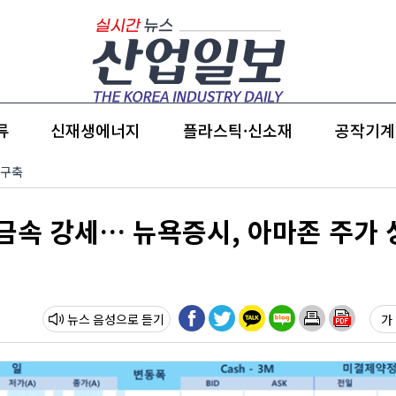
류
신재생에너지
플라스틱·신소재
공작기계
 구축
철금속 강세… 뉴욕증시, 아마존 주가
뉴스 음성
가 