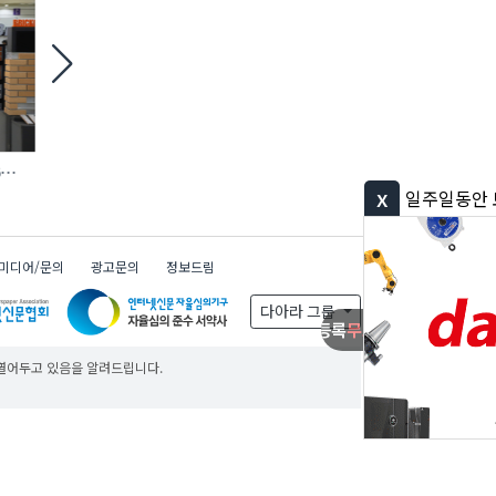
6
철거 현장 맞춤형 ‘모듈 방호 비계’ 등장
에바, AI 충전 제어 탑재
완속충전기 첫선
x
일주일동안 보지 않기
미디어/문의
광고문의
정보드림
다아라 그룹
무료
무료
무료
 열어두고 있음을 알려드립니다.