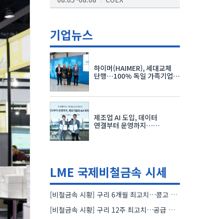
AI서밋서울앤엑스포
08.19~08.21
코엑스
기업뉴스
K-PRINT
08.19~08.22
킨텍스
하이머(HAIMER), 세대교체
자율주행모빌리티산업전
단행…100% 독일 가족기업
체제 유지 발표
08.25~08.27
코엑스
차세대 반도체 패키징 산업전
제조업 AI 도입, 데이터
08.26~08.28
수원컨벤션센터
연결부터 운영까지…
한국요꼬가와전기·VNTG 협력
LME 국제비철금속 시세
[비철금속 시황] 구리 6개월 최고치…콩고 수출 규제에 공급 우려 확대
[비철금속 시황] 구리 12주 최고치…공급 부족 우려에 강세