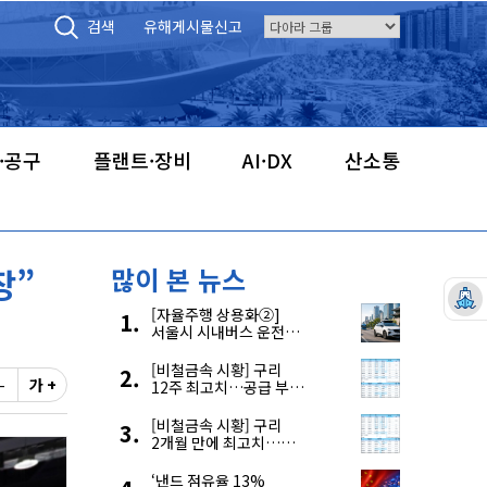
검색
유해게시물신고
·공구
플랜트·장비
AI·DX
산소통
장”
많이 본 뉴스
[자율주행 상용화②]
서울시 시내버스 운전자
부족, 자율주행으로
해결한다
[비철금속 시황] 구리
-
가 +
12주 최고치…공급 부족
우려에 강세
[비철금속 시황] 구리
2개월 만에 최고치…
재고 감소에 공급 부족
우려 확대
‘낸드 점유율 13%