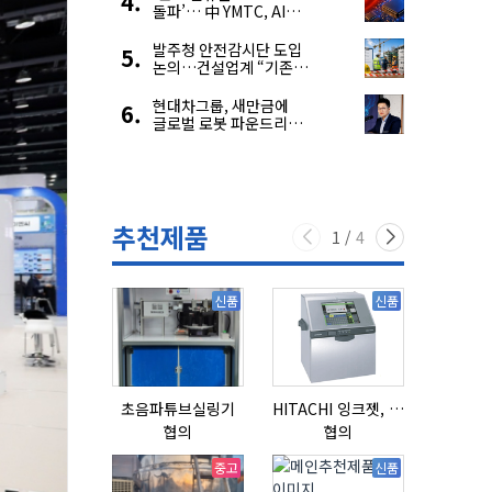
돌파’… 中 YMTC, AI
슈퍼 사이클 타고 글로벌
4위 맹추격
발주청 안전감시단 도입
논의…건설업계 “기존
제도와 업무 중첩 우려”
현대차그룹, 새만금에
글로벌 로봇 파운드리
구축
추천제품
1
/
4
신품
신품
초음파튜브실링기
HITACHI 잉크젯, RX2-BD160S
협의
협의
협의
중고
신품