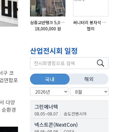
삼중교반탱크 5,000L
써니터리 봉자석 세트 SPECIAL , 봉자석 , 자석봉 , 호퍼용자석 , 전자석
18,000,000 원
협의
협의
산업전시회 일정
서구 코
해외
국내
산업연합포
서 다양
그린에너텍
 순환경
08.05~08.07
송도컨벤시아
넥스트콘(NextCon)
08.05~08.08
COEX