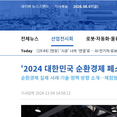
본문 바로가기
네이버 뉴스스탠드
기사제보
2026.08.07(금)
전체뉴스
산업전시회
로봇·자동화·물
Today
[19:44] [현장] ‘시공’ 너머 ‘연결’로… AI·전기차
‘2024 대한민국 순환경제 
순환경제 실제 사례·기술·정책 방향 소개…체험
기사입력 2024-12-04 14:58:12