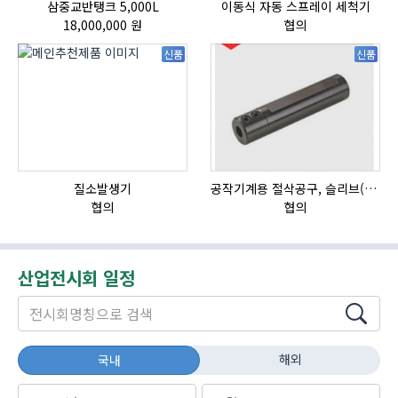
삼중교반탱크 5,000L
이동식 자동 스프레이 세척기
18,000,000 원
협의
신품
신품
질소발생기
공작기계용 절삭공구, 슬리브(SLEEVE)
HI
협의
협의
산업전시회 일정
해외
국내