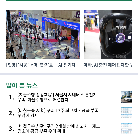
[현장] ‘시공’ 너머 ‘연결’로… AI·전기차·
에바, AI 충전 제어 탑재한 ‘AC
로보틱스 품은 건설 생태계
MAX’ 완속충전기 첫선
많이 본 뉴스
[자율주행 상용화②] 서울시 시내버스 운전자
부족, 자율주행으로 해결한다
[비철금속 시황] 구리 12주 최고치…공급 부족
우려에 강세
[비철금속 시황] 구리 2개월 만에 최고치…재고
감소에 공급 부족 우려 확대