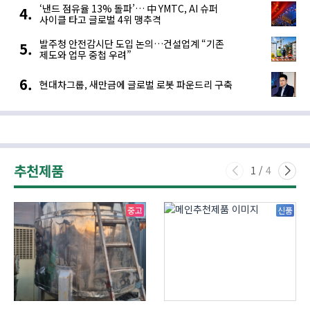
‘낸드 점유율 13% 돌파’… 中 YMTC, AI 슈퍼
사이클 타고 글로벌 4위 맹추격
발주청 안전감시단 도입 논의…건설업계 “기존
제도와 업무 중첩 우려”
현대차그룹, 새만금에 글로벌 로봇 파운드리 구축
추천제품
1
/
4
중고
신품