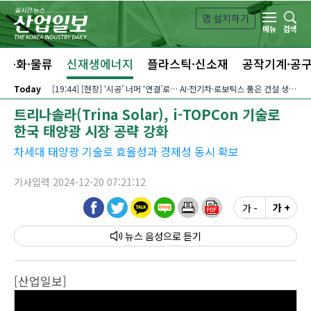
본문 바로가기
앱 설치하기
검색
메뉴
자동화·물류
신재생에너지
플라스틱·신소재
공작기계·공
Today
[19:44] [현장] ‘시공’ 너머 ‘연결’로… AI·전기차·로보틱스 품은 건설 생태계
트리나솔라(Trina Solar), i-TOPCon 기술로
한국 태양광 시장 공략 강화
차세대 태양광 기술로 효율성과 경제성 동시 확보
기사입력 2024-12-20 07:21:12
가 -
가 +
뉴스 음성
[산업일보]