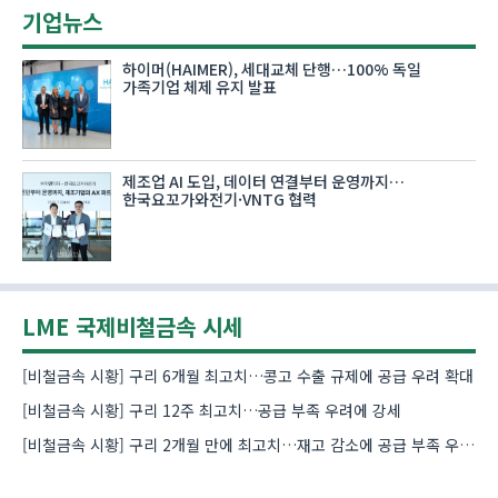
기업뉴스
하이머(HAIMER), 세대교체 단행…100% 독일
가족기업 체제 유지 발표
제조업 AI 도입, 데이터 연결부터 운영까지…
한국요꼬가와전기·VNTG 협력
LME 국제비철금속 시세
[비철금속 시황] 구리 6개월 최고치…콩고 수출 규제에 공급 우려 확대
[비철금속 시황] 구리 12주 최고치…공급 부족 우려에 강세
[비철금속 시황] 구리 2개월 만에 최고치…재고 감소에 공급 부족 우려 확대