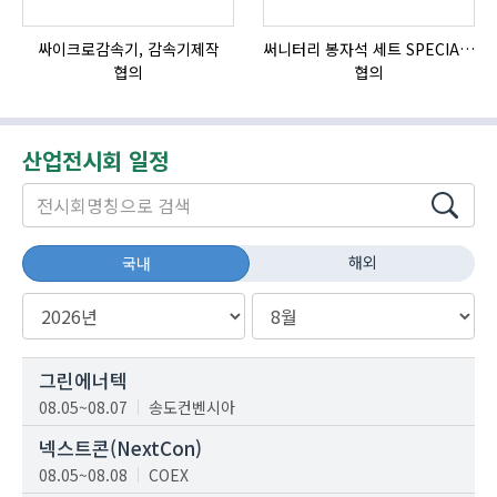
싸이크로감속기, 감속기제작
써니터리 봉자석 세트 SPECIAL , 봉자석 , 자석봉 , 호퍼용자석 , 전자석
협의
협의
산업전시회 일정
해외
국내
그린에너텍
08.05~08.07
송도컨벤시아
넥스트콘(NextCon)
08.05~08.08
COEX