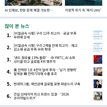
AI 인재상, 현장 문제 해결 가능한
지정학 위기 속 ‘북미 LNG’ 
‘융합형’으로 다층화
주요 에너지 공급처로 확보해
많이 본 뉴스
[비철금속 시황] 구리 12주 최고치…공급 부족
우려에 강세
[비철금속 시황] 구리 2개월 만에 최고치…재고
감소에 공급 부족 우려 확대
‘낸드 점유율 13% 돌파’… 中 YMTC, AI 슈퍼
사이클 타고 글로벌 4위 맹추격
美 전력망 1조 4천억 달러 투자…‘납기 경쟁력’
앞세운 韓 전력기자재 수출 호조
현대차그룹, 새만금에 글로벌 로봇 파운드리 구축
건설·인테리어 최신 트렌드 집결…‘2026
코리아빌드위크’