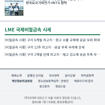
한국요꼬가와전기·VNTG 협력
LME 국제비철금속 시세
[비철금속 시황] 구리 6개월 최고치…콩고 수출 규제에 공급 우려 확대
[비철금속 시황] 구리 12주 최고치…공급 부족 우려에 강세
[비철금속 시황] 구리 2개월 만에 최고치…재고 감소에 공급 부족 우려 확대
매체소개
발행인 인사말
회사연혁
윤리강령
저작권정책
개인정보취급방침
청소년보호책임자 : 안영건
제휴미디어/문의
광고문의
정보드림
(주)다아라
(08217) 서울 구로구 경인로 53길 15,
업무A동 7층 (구로동, 중앙유통단지)