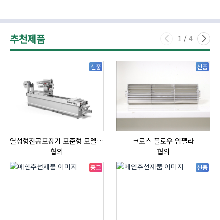
추천제품
1
/
4
신품
신품
열성형진공포장기 표준형 모델 OMNIVAC S-200
크로스 플로우 임펠라
협의
협의
중고
신품