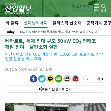
본문 바로가기
앱 설치하기
검색
메뉴
자동화·물류
신재생에너지
플라스틱·신소재
공작기계·공
Today
[10:24] AI 데이터센터 투자계획 발표, 국내 전력수요 증가 이끈다
베카르트, 세계 최대 규모 50kW CO₂ 전해조
개발 참여…탈탄소화 실현
이산화탄소 전환 CCU 기술 기반 'ECO2Fuel' 프로젝트, 산업
현장 실용성 확보 주력
기사입력 2025-04-08 16:14:35
가 -
가 +
뉴스 음성