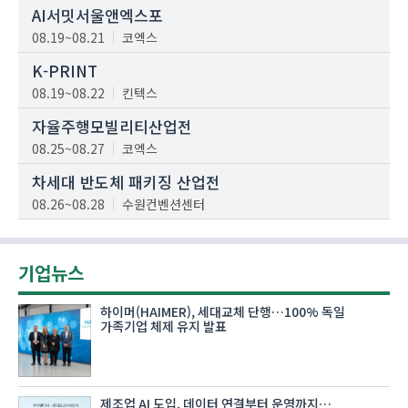
AI서밋서울앤엑스포
08.19~08.21
코엑스
K-PRINT
08.19~08.22
킨텍스
자율주행모빌리티산업전
08.25~08.27
코엑스
차세대 반도체 패키징 산업전
08.26~08.28
수원컨벤션센터
기업뉴스
하이머(HAIMER), 세대교체 단행…100% 독일
가족기업 체제 유지 발표
제조업 AI 도입, 데이터 연결부터 운영까지…