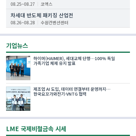
08.25~08.27
코엑스
차세대 반도체 패키징 산업전
08.26~08.28
수원컨벤션센터
기업뉴스
하이머(HAIMER), 세대교체 단행…100% 독일
가족기업 체제 유지 발표
제조업 AI 도입, 데이터 연결부터 운영까지…
한국요꼬가와전기·VNTG 협력
LME 국제비철금속 시세