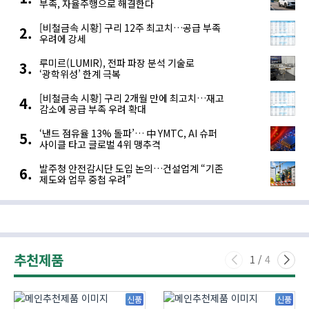
부족, 자율주행으로 해결한다
[비철금속 시황] 구리 12주 최고치…공급 부족
우려에 강세
루미르(LUMIR), 전파 파장 분석 기술로
‘광학위성’ 한계 극복
[비철금속 시황] 구리 2개월 만에 최고치…재고
감소에 공급 부족 우려 확대
‘낸드 점유율 13% 돌파’… 中 YMTC, AI 슈퍼
사이클 타고 글로벌 4위 맹추격
발주청 안전감시단 도입 논의…건설업계 “기존
제도와 업무 중첩 우려”
추천제품
1
/
4
신품
신품