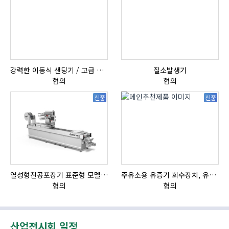
강력한 이동식 샌딩기 / 고급 이태리 IBIX샌드블라스터
질소발생기
협의
협의
신품
신품
열성형진공포장기 표준형 모델 OMNIVAC S-200
주유소용 유증기 회수장치, 유증기 회수장치, 방폭형, 방폭형 유증기 회수장치
HI
협의
협의
산업전시회 일정