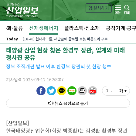
본문 바로가기
앱 설치하기
검색
메뉴
자동화·물류
신재생에너지
플라스틱·신소재
공작기계·공
Today
[18:40] 현대차그룹, 새만금에 글로벌 로봇 파운드리 구축
태양광 산업 현장 찾은 환경부 장관, 업계와 미래
청사진 공유
정부 조직개편 발표 이후 환경부 장관의 첫 현장 행보
기사입력 2025-09-12 16:58:07
가 -
가 +
뉴스 음성
[산업일보]
한국태양광산업협회(회장 박종환)는 김성환 환경부 장관