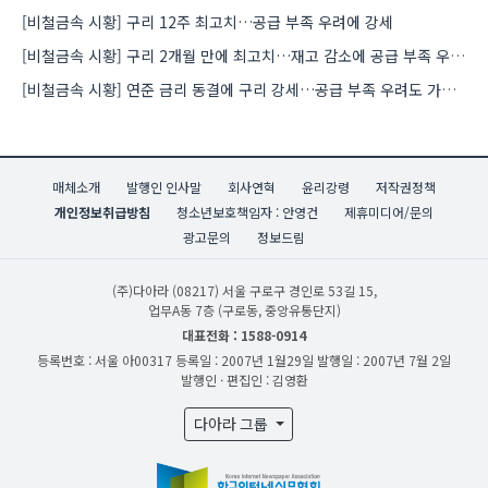
[비철금속 시황] 구리 12주 최고치…공급 부족 우려에 강세
[비철금속 시황] 구리 2개월 만에 최고치…재고 감소에 공급 부족 우려 확대
[비철금속 시황] 연준 금리 동결에 구리 강세…공급 부족 우려도 가격 지지
매체소개
발행인 인사말
회사연혁
윤리강령
저작권정책
개인정보취급방침
청소년보호책임자 : 안영건
제휴미디어/문의
광고문의
정보드림
(주)다아라
(08217) 서울 구로구 경인로 53길 15,
업무A동 7층 (구로동, 중앙유통단지)
대표전화 : 1588-0914
등록번호 : 서울 아00317
등록일 : 2007년 1월29일
발행일 : 2007년 7월 2일
발행인 · 편집인 : 김영환
다아라 그룹