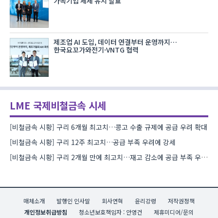
가족기업 체제 유지 발표
제조업 AI 도입, 데이터 연결부터 운영까지…
한국요꼬가와전기·VNTG 협력
LME 국제비철금속 시세
[비철금속 시황] 구리 6개월 최고치…콩고 수출 규제에 공급 우려 확대
[비철금속 시황] 구리 12주 최고치…공급 부족 우려에 강세
[비철금속 시황] 구리 2개월 만에 최고치…재고 감소에 공급 부족 우려 확대
매체소개
발행인 인사말
회사연혁
윤리강령
저작권정책
개인정보취급방침
청소년보호책임자 : 안영건
제휴미디어/문의