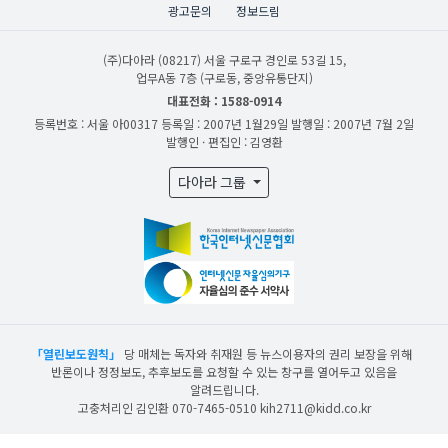
광고문의
정보드림
(주)다아라
(08217) 서울 구로구 경인로 53길 15,
업무A동 7층 (구로동, 중앙유통단지)
대표전화 : 1588-0914
등록번호 : 서울 아00317
등록일 : 2007년 1월29일
발행일 : 2007년 7월 2일
발행인 · 편집인 : 김영환
다아라 그룹
「열린보도원칙」
당 매체는 독자와 취재원 등 뉴스이용자의 권리 보장을 위해
반론이나 정정보도, 추후보도를 요청할 수 있는 창구를 열어두고 있음을
알려드립니다.
고충처리인 김인환 070-7465-0510 kih2711@kidd.co.kr
산업일보의 사전동의 없이 뉴스 및 콘텐츠를 무단 사용할 경우 저작권법과 관련 법에