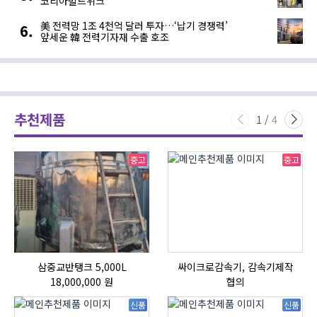
코리아빌드위크’
美 전력망 1조 4천억 달러 투자…‘납기 경쟁력’
앞세운 韓 전력기자재 수출 호조
추천제품
1
/
4
중고
중고
삼중교반탱크 5,000L
싸이크로감속기, 감속기제작
자
18,000,000 원
협의
신품
신품