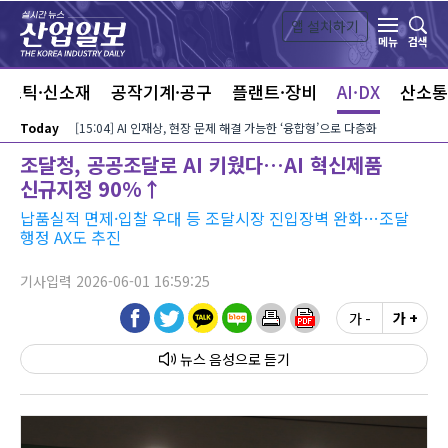
본문 바로가기
앱 설치하기
검색
메뉴
라스틱·신소재
공작기계·공구
플랜트·장비
AI·DX
산소통
Today
[15:04] AI 인재상, 현장 문제 해결 가능한 ‘융합형’으로 다층화
조달청, 공공조달로 AI 키웠다…AI 혁신제품
신규지정 90%↑
납품실적 면제·입찰 우대 등 조달시장 진입장벽 완화…조달
행정 AX도 추진
기사입력 2026-06-01 16:59:25
가 -
가 +
뉴스 음성