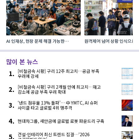
원격제어 넘어 상황 인식으로, ‘공간지능’
우리테크, 절삭유 정제 ‘올인원
향하는 AI·디지털기술
공간·관리 효율 높인다
많이 본 뉴스
[비철금속 시황] 구리 12주 최고치…공급 부족
우려에 강세
[비철금속 시황] 구리 2개월 만에 최고치…재고
감소에 공급 부족 우려 확대
‘낸드 점유율 13% 돌파’… 中 YMTC, AI 슈퍼
사이클 타고 글로벌 4위 맹추격
현대차그룹, 새만금에 글로벌 로봇 파운드리 구축
건설·인테리어 최신 트렌드 집결…‘2026