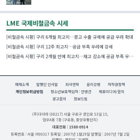
LME 국제비철금속 시세
[비철금속 시황] 구리 6개월 최고치…콩고 수출 규제에 공급 우려 확대
[비철금속 시황] 구리 12주 최고치…공급 부족 우려에 강세
[비철금속 시황] 구리 2개월 만에 최고치…재고 감소에 공급 부족 우려 확대
매체소개
발행인 인사말
회사연혁
윤리강령
저작권정책
개인정보취급방침
청소년보호책임자 : 안영건
제휴미디어/문의
광고문의
정보드림
(주)다아라
(08217) 서울 구로구 경인로 53길 15,
업무A동 7층 (구로동, 중앙유통단지)
대표전화 : 1588-0914
등록번호 : 서울 아00317
등록일 : 2007년 1월29일
발행일 : 2007년 7월 2일
발행인 · 편집인 : 김영환