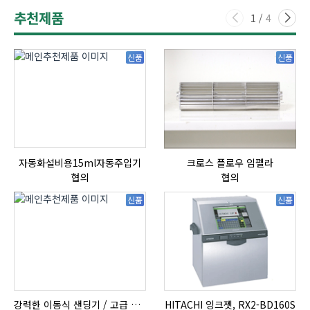
추천제품
1
/
4
신품
신품
자동화설비용15ml자동주입기
크로스 플로우 임펠라
협의
협의
신품
신품
강력한 이동식 샌딩기 / 고급 이태리 IBIX샌드블라스터
HITACHI 잉크젯, RX2-BD160S