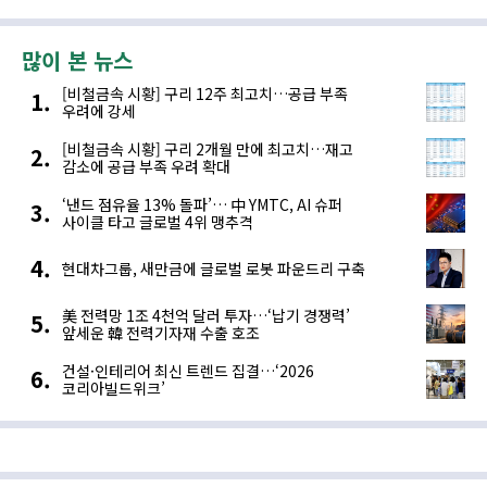
많이 본 뉴스
[비철금속 시황] 구리 12주 최고치…공급 부족
우려에 강세
[비철금속 시황] 구리 2개월 만에 최고치…재고
감소에 공급 부족 우려 확대
‘낸드 점유율 13% 돌파’… 中 YMTC, AI 슈퍼
사이클 타고 글로벌 4위 맹추격
현대차그룹, 새만금에 글로벌 로봇 파운드리 구축
美 전력망 1조 4천억 달러 투자…‘납기 경쟁력’
앞세운 韓 전력기자재 수출 호조
건설·인테리어 최신 트렌드 집결…‘2026
코리아빌드위크’