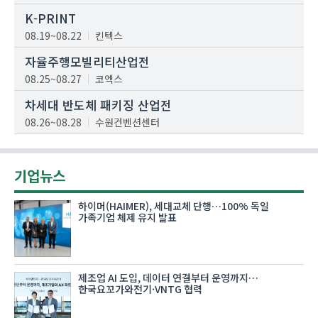
K-PRINT
08.19~08.22
킨텍스
자율주행모빌리티산업전
08.25~08.27
코엑스
차세대 반도체 패키징 산업전
08.26~08.28
수원컨벤션센터
기업뉴스
하이머(HAIMER), 세대교체 단행…100% 독일
가족기업 체제 유지 발표
제조업 AI 도입, 데이터 연결부터 운영까지…
한국요꼬가와전기·VNTG 협력