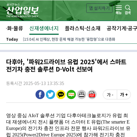
본문 바로가기
앱 설치하기
검색
메뉴
자동화·물류
신재생에너지
플라스틱·신소재
공작기계·공
Today
[15:04] AI 인재상, 현장 문제 해결 가능한 ‘융합형’으로 다층화
다후아, '파워2드라이브 유럽 2025'에서 스마트
전기차 충전 솔루션 D-Volt 선보여
등록시간 2025-05-13 13:35:35
가 -
가 +