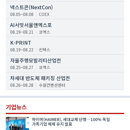
넥스트콘(NextCon)
08.05~08.08
COEX
AI서밋서울앤엑스포
08.19~08.21
코엑스
K-PRINT
08.19~08.22
킨텍스
자율주행모빌리티산업전
08.25~08.27
코엑스
차세대 반도체 패키징 산업전
08.26~08.28
수원컨벤션센터
기업뉴스
하이머(HAIMER), 세대교체 단행…100% 독일
가족기업 체제 유지 발표