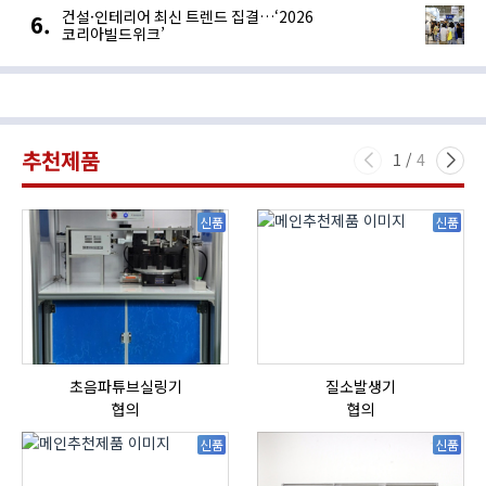
건설·인테리어 최신 트렌드 집결…‘2026
코리아빌드위크’
추천제품
1
/
4
신품
신품
초음파튜브실링기
질소발생기
협의
협의
신품
신품