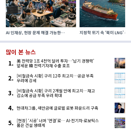
AI 인재상, 현장 문제 해결 가능한
지정학 위기 속 ‘북미 LNG’ 
‘융합형’으로 다층화
주요 에너지 공급처로 확보해
많이 본 뉴스
美 전력망 1조 4천억 달러 투자…‘납기 경쟁력’
앞세운 韓 전력기자재 수출 호조
[비철금속 시황] 구리 12주 최고치…공급 부족
우려에 강세
[비철금속 시황] 구리 2개월 만에 최고치…재고
감소에 공급 부족 우려 확대
현대차그룹, 새만금에 글로벌 로봇 파운드리 구축
[현장] ‘시공’ 너머 ‘연결’로… AI·전기차·로보틱스
품은 건설 생태계