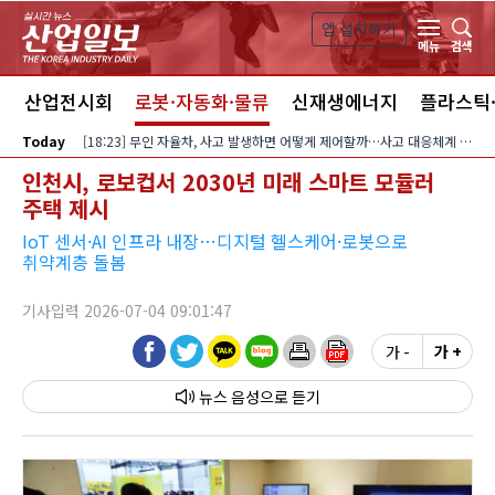
본문 바로가기
앱 설치하기
검색
메뉴
스
산업전시회
로봇·자동화·물류
신재생에너지
플라스틱
Today
[18:23] 무인 자율차, 사고 발생하면 어떻게 제어할까…사고 대응체계 정비해야
인천시, 로보컵서 2030년 미래 스마트 모듈러
주택 제시
IoT 센서·AI 인프라 내장…디지털 헬스케어·로봇으로
취약계층 돌봄
기사입력 2026-07-04 09:01:47
가 -
가 +
뉴스 음성