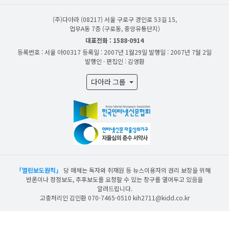
(주)다아라
(08217) 서울 구로구 경인로 53길 15,
업무A동 7층 (구로동, 중앙유통단지)
대표전화 : 1588-0914
등록번호 : 서울 아00317
등록일 : 2007년 1월29일
발행일 : 2007년 7월 2일
발행인 · 편집인 : 김영환
다아라 그룹
「열린보도원칙」
당 매체는 독자와 취재원 등 뉴스이용자의 권리 보장을 위해
반론이나 정정보도, 추후보도를 요청할 수 있는 창구를 열어두고 있음을
알려드립니다.
고충처리인 김인환 070-7465-0510 kih2711@kidd.co.kr
산업일보의 사전동의 없이 뉴스 및 콘텐츠를 무단 사용할 경우 저작권법과 관련 법에
의거하여 제재를 받을 수 있습니다.