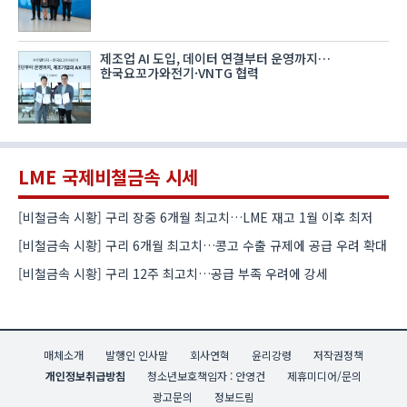
제조업 AI 도입, 데이터 연결부터 운영까지…
한국요꼬가와전기·VNTG 협력
LME 국제비철금속 시세
[비철금속 시황] 구리 장중 6개월 최고치…LME 재고 1월 이후 최저
[비철금속 시황] 구리 6개월 최고치…콩고 수출 규제에 공급 우려 확대
[비철금속 시황] 구리 12주 최고치…공급 부족 우려에 강세
매체소개
발행인 인사말
회사연혁
윤리강령
저작권정책
개인정보취급방침
청소년보호책임자 : 안영건
제휴미디어/문의
광고문의
정보드림