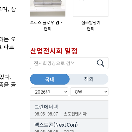
크로스 플로우 임펠라
질소발생기
협의
협의
협의
산업전시회 일정
해외
국내
그린에너텍
08.05~08.07
송도컨벤시아
넥스트콘(NextCon)
08.05~08.08
COEX