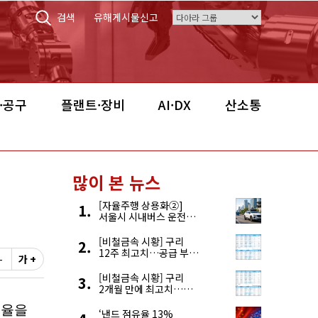
검색
유해게시물신고
·공구
플랜트·장비
AI·DX
산소통
많이 본 뉴스
[자율주행 상용화②]
서울시 시내버스 운전자
부족, 자율주행으로
해결한다
[비철금속 시황] 구리
12주 최고치…공급 부족
-
가 +
우려에 강세
[비철금속 시황] 구리
2개월 만에 최고치…
재고 감소에 공급 부족
우려 확대
‘낸드 점유율 13%