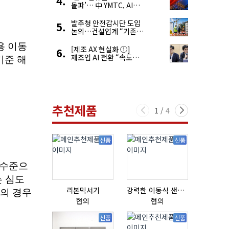
돌파’… 中 YMTC, AI
슈퍼 사이클 타고 글로벌
4위 맹추격
발주청 안전감시단 도입
논의…건설업계 “기존
제도와 업무 중첩 우려”
[제조 AX 현실화 ①]
제조업 AI 전환 “속도와
생태계가 관건”
추천제품
1
/
4
신품
신품
리본믹서기
강력한 이동식 샌딩기 / 고급 이태리 IBIX샌드블라스터
협의
협의
18,000,0
신품
신품