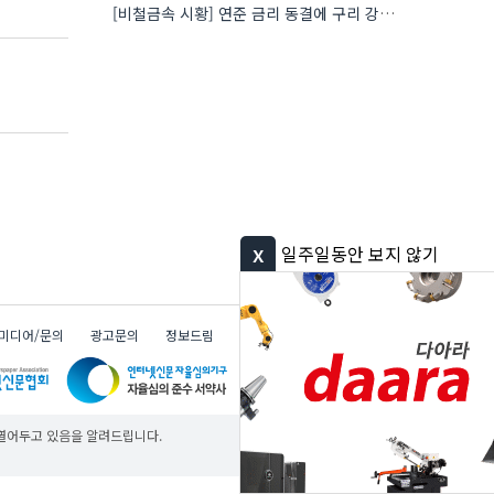
[비철금속 시황] 연준 금리 동결에 구리 강세…공급 부족 우려도 가격 지지
x
일주일동안 보지 않기
미디어/문의
광고문의
정보드림
다아라 그룹
무료
무료
무료
 열어두고 있음을 알려드립니다.