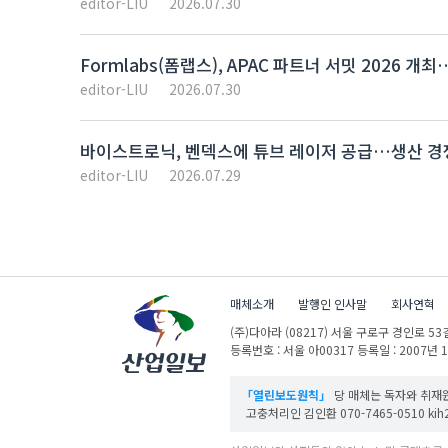
editor-LIU
2026.07.30
Formlabs(폼랩스), APAC 파트너 서밋 2026 
editor-LIU
2026.07.30
바이스트로닉, 벤덱스에 튜브 레이저 공급…생산 경
editor-LIU
2026.07.29
매체소개
발행인 인사말
회사연혁
(주)다아라
(08217) 서울 구로구 경인로 53길
등록번호 : 서울 아00317
등록일 : 2007년 
「열린보도원칙」
당 매체는 독자와 취재원
고충처리인 김인환 070-7465-0510 kih27