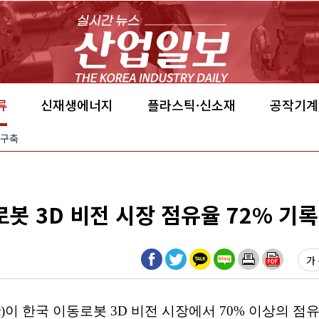
류
신재생에너지
플라스틱·신소재
공작기계
 구축
봇 3D 비전 시장 점유율 72% 기록
가 