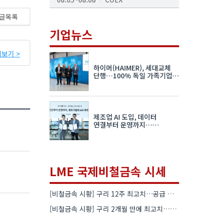
AI서밋서울앤엑스포
글목록
08.19~08.21
코엑스
기업뉴스
K-PRINT
보기 >
08.19~08.22
킨텍스
하이머(HAIMER), 세대교체
자율주행모빌리티산업전
단행…100% 독일 가족기업
체제 유지 발표
08.25~08.27
코엑스
차세대 반도체 패키징 산업전
제조업 AI 도입, 데이터
08.26~08.28
수원컨벤션센터
연결부터 운영까지…
한국요꼬가와전기·VNTG 협력
LME 국제비철금속 시세
[비철금속 시황] 구리 12주 최고치…공급 부족 우려에 강세
[비철금속 시황] 구리 2개월 만에 최고치…재고 감소에 공급 부족 우려 확대