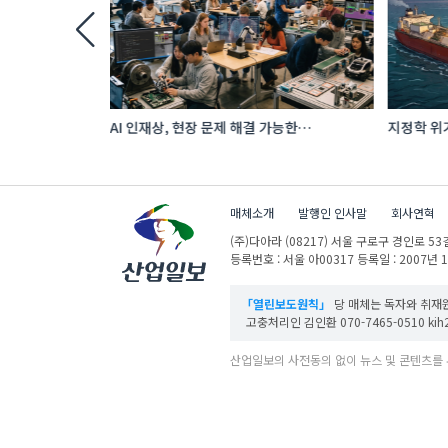
투자…‘납기
AI 인재상, 현장 문제 해결 가능한
지정학 위기
 수출 호조
‘융합형’으로 다층화
에너지 공
매체소개
발행인 인사말
회사연혁
(주)다아라
(08217) 서울 구로구 경인로 53길
등록번호 : 서울 아00317
등록일 : 2007년 
「열린보도원칙」
당 매체는 독자와 취재원
고충처리인 김인환 070-7465-0510 kih27
산업일보의 사전동의 없이 뉴스 및 콘텐츠를 
ⓒ DAARA Co., Ltd. All Rights Reserved.