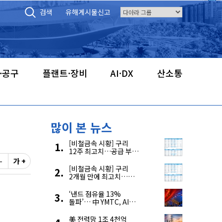
검색
유해게시물신고
·공구
플랜트·장비
AI·DX
산소통
많이 본 뉴스
[비철금속 시황] 구리
12주 최고치…공급 부족
우려에 강세
-
가 +
[비철금속 시황] 구리
2개월 만에 최고치…
재고 감소에 공급 부족
우려 확대
‘낸드 점유율 13%
돌파’… 中 YMTC, AI
슈퍼 사이클 타고 글로벌
4위 맹추격
美 전력망 1조 4천억