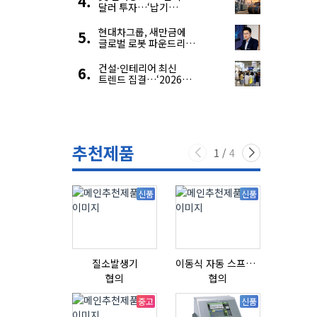
달러 투자…‘납기
경쟁력’ 앞세운 韓
전력기자재 수출 호조
현대차그룹, 새만금에
글로벌 로봇 파운드리
구축
건설·인테리어 최신
트렌드 집결…‘2026
코리아빌드위크’
추천제품
1
/
4
신품
신품
질소발생기
이동식 자동 스프레이 세척기
협의
협의
협의
중고
신품