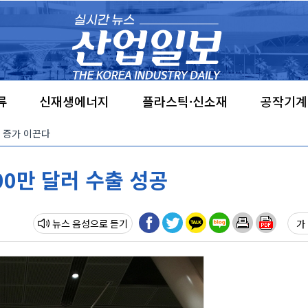
류
신재생에너지
플라스틱·신소재
공작기계
요 증가 이끈다
700만 달러 수출 성공
뉴스 음성
가 