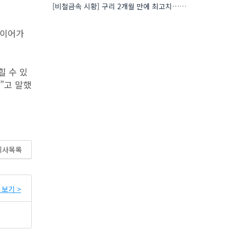
[비철금속 시황] 구리 2개월 만에 최고치…재고 감소에 공급 부족 우려 확대
바이어가
힐 수 있
”고 말했
기사목록
보기 >