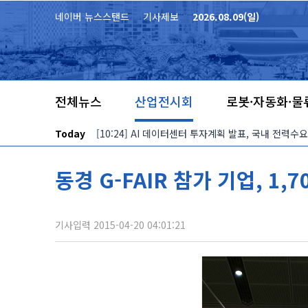
본문 바로가기
네이버 뉴스스탠드
기사제보
2026.08.09(일)
전체뉴스
산업전시회
로봇·자동화·물
Today
[10:24] AI 데이터센터 투자계획 발표, 국내 전력수
동경 G-FAIR 참가 기업, 1,
기사입력 2015-04-20 04:01:21