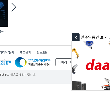
력수요
[현장] ‘시공’ 너머 ‘연결’로… AI·전기차·
지난해 공공재정 부정수
로보틱스 품은 건설 생태계
환수…환수액 24% 
x
일주일동안 보지 않기
미디어/문의
광고문의
정보드림
다아라 그룹
무료
무료
무료
 열어두고 있음을 알려드립니다.