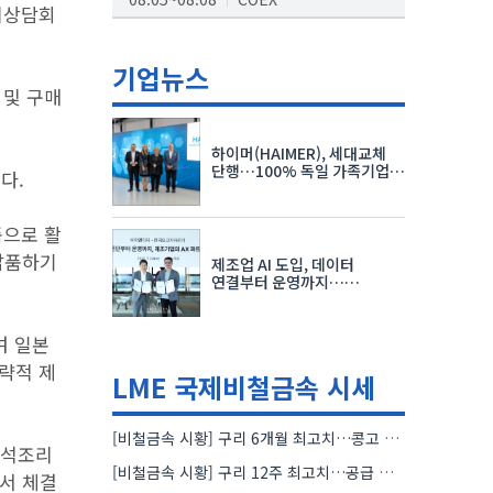
시상담회
AI서밋서울앤엑스포
08.19~08.21
코엑스
기업뉴스
 및 구매
K-PRINT
08.19~08.22
킨텍스
하이머(HAIMER), 세대교체
자율주행모빌리티산업전
단행…100% 독일 가족기업
다.
체제 유지 발표
08.25~08.27
코엑스
품으로 활
차세대 반도체 패키징 산업전
 납품하기
제조업 AI 도입, 데이터
08.26~08.28
수원컨벤션센터
연결부터 운영까지…
한국요꼬가와전기·VNTG 협력
여 일본
략적 제
LME 국제비철금속 시세
[비철금속 시황] 구리 6개월 최고치…콩고 수출 규제에 공급 우려 확대
즉석조리
[비철금속 시황] 구리 12주 최고치…공급 부족 우려에 강세
서 체결