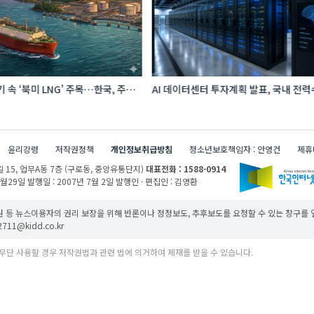
 속 ‘북미 LNG’ 주목…한국, 주요
AI 데이터센터 투자계획 발표, 국내 전
급처로 확보해야
증가 이끈다
윤리강령
저작권정책
개인정보취급방침
청소년보호책임자 : 안영건
제휴
 15,
업무A동 7층 (구로동, 중앙유통단지)
대표전화 : 1588-0914
1월29일
발행일 : 2007년 7월 2일
발행인 · 편집인 : 김영환
 등 뉴스이용자의 권리 보장을 위해 반론이나 정정보도, 추후보도를 요청할 수 있는 창구를
11@kidd.co.kr
무단 사용할 경우 저작권법과 관련 법에 의거하여 제재를 받을 수 있습니다.