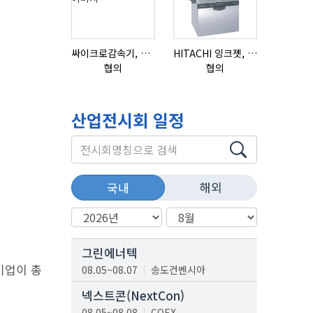
싸이크로감속기, 감속기제작
HITACHI 잉크젯, RX2-BD160S
협의
협의
협의
산업전시회 일정
해외
국내
그린에너텍
기업이 총
08.05~08.07
송도컨벤시아
넥스트콘(NextCon)
08.05~08.08
COEX