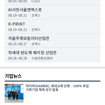
08.05~08.08
COEX
AI서밋서울앤엑스포
08.19~08.21
코엑스
K-PRINT
08.19~08.22
킨텍스
자율주행모빌리티산업전
08.25~08.27
코엑스
차세대 반도체 패키징 산업전
08.26~08.28
수원컨벤션센터
기업뉴스
하이머(HAIMER), 세대교체 단행…100% 독일
가족기업 체제 유지 발표