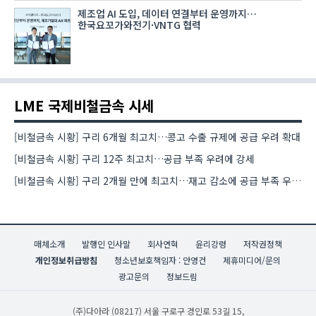
제조업 AI 도입, 데이터 연결부터 운영까지…
한국요꼬가와전기·VNTG 협력
LME 국제비철금속 시세
[비철금속 시황] 구리 6개월 최고치…콩고 수출 규제에 공급 우려 확대
[비철금속 시황] 구리 12주 최고치…공급 부족 우려에 강세
[비철금속 시황] 구리 2개월 만에 최고치…재고 감소에 공급 부족 우려 확대
매체소개
발행인 인사말
회사연혁
윤리강령
저작권정책
개인정보취급방침
청소년보호책임자 : 안영건
제휴미디어/문의
광고문의
정보드림
(주)다아라
(08217) 서울 구로구 경인로 53길 15,