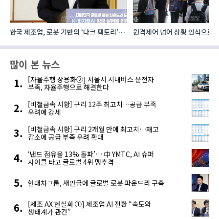
로
원격제어 넘어 상황 인식으로, ‘공간지능’
우리테크, 절삭유 정제 ‘올인원
향하는 AI·디지털기술
공간·관리 효율 높인다
많이 본 뉴스
[자율주행 상용화②] 서울시 시내버스 운전자
부족, 자율주행으로 해결한다
[비철금속 시황] 구리 12주 최고치…공급 부족
우려에 강세
[비철금속 시황] 구리 2개월 만에 최고치…재고
감소에 공급 부족 우려 확대
‘낸드 점유율 13% 돌파’… 中 YMTC, AI 슈퍼
사이클 타고 글로벌 4위 맹추격
현대차그룹, 새만금에 글로벌 로봇 파운드리 구축
[제조 AX 현실화 ①] 제조업 AI 전환 “속도와
생태계가 관건”