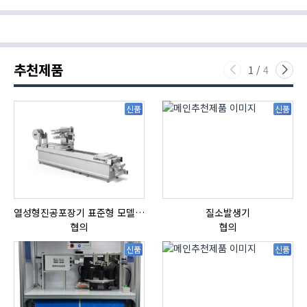
추천제품
1
/
4
신품
신품
열성형진공포장기 표준형 모델 OMNIVAC S-200
질소발생기
자
협의
협의
신품
신품