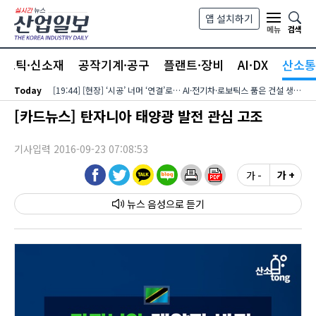
본문 바로가기
앱 설치하기
검색
메뉴
라스틱·신소재
공작기계·공구
플랜트·장비
AI·DX
산소통
Today
[19:44] [현장] ‘시공’ 너머 ‘연결’로… AI·전기차·로보틱스 품은 건설 생태계
[카드뉴스] 탄자니아 태양광 발전 관심 고조
기사입력 2016-09-23 07:08:53
가 -
가 +
뉴스 음성