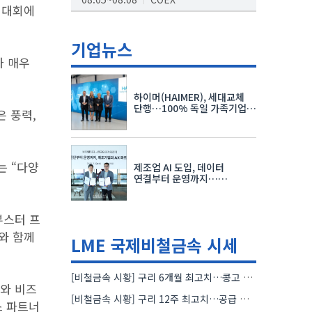
연대회에
AI서밋서울앤엑스포
08.19~08.21
코엑스
기업뉴스
가 매우
K-PRINT
08.19~08.22
킨텍스
하이머(HAIMER), 세대교체
자율주행모빌리티산업전
단행…100% 독일 가족기업
은 풍력,
체제 유지 발표
08.25~08.27
코엑스
차세대 반도체 패키징 산업전
는 “다양
제조업 AI 도입, 데이터
08.26~08.28
수원컨벤션센터
연결부터 운영까지…
한국요꼬가와전기·VNTG 협력
부스터 프
와 함께
LME 국제비철금속 시세
[비철금속 시황] 구리 6개월 최고치…콩고 수출 규제에 공급 우려 확대
스와 비즈
[비철금속 시황] 구리 12주 최고치…공급 부족 우려에 강세
스 파트너