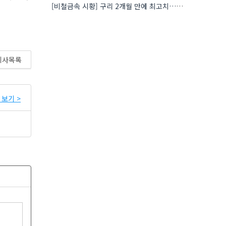
[비철금속 시황] 구리 2개월 만에 최고치…재고 감소에 공급 부족 우려 확대
기사목록
보기 >