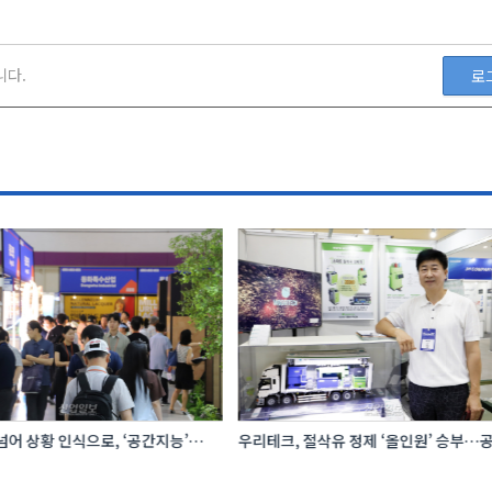
니다.
로
어 상황 인식으로, ‘공간지능’
우리테크, 절삭유 정제 ‘올인원’ 승부…공
I·디지털기술
관리 효율 높인다