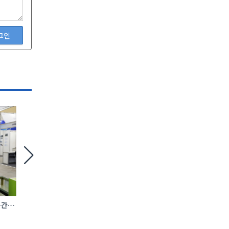
그인
간·
[현장] ‘시공’ 너머 ‘연결’로… AI·전기차·
에바, AI 충전 제어 탑재
로보틱스 품은 건설 생태계
완속충전기 첫선