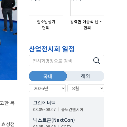
질소발생기
강력한 이동식 샌딩기 / 고급 이태리 IBIX샌드블라스터
협의
협의
협의
산업전시회 일정
해외
국내
그린에너텍
견고한 복
08.05~08.07
송도컨벤시아
넥스트콘(NextCon)
 효성첨
08.05~08.08
COEX