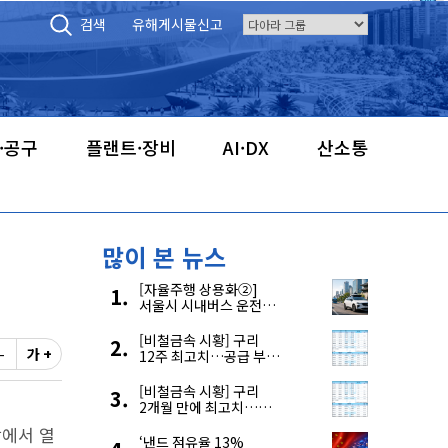
검색
유해게시물신고
·공구
플랜트·장비
AI·DX
산소통
많이 본 뉴스
[자율주행 상용화②]
서울시 시내버스 운전자
부족, 자율주행으로
해결한다
[비철금속 시황] 구리
-
가 +
12주 최고치…공급 부족
우려에 강세
[비철금속 시황] 구리
2개월 만에 최고치…
재고 감소에 공급 부족
장에서 열
우려 확대
‘낸드 점유율 13%