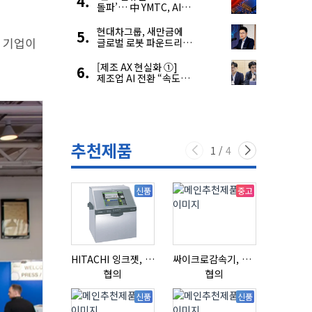
돌파’… 中 YMTC, AI
슈퍼 사이클 타고 글로벌
4위 맹추격
현대차그룹, 새만금에
의 기업이
글로벌 로봇 파운드리
구축
[제조 AX 현실화 ①]
제조업 AI 전환 “속도와
생태계가 관건”
추천제품
1
/
4
신품
중고
HITACHI 잉크젯, RX2-BD160S
싸이크로감속기, 감속기제작
협의
협의
협의
신품
신품