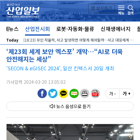
본문 바로가기
앱 설치하기
검색
메뉴
전체뉴스
산업전시회
로봇·자동화·물류
신재생에너지
Today
[18:23] 무인 자율차, 사고 발생하면 어떻게 제어할까…사고 대응체계 정비해야
‘제23회 세계 보안 엑스포’ 개막…“AI로 더욱
안전해지는 세상”
'SECON & eGISEC 2024', 일산 킨텍스서 20일 개최
기사입력 2024-03-20 13:05:02
가 -
가 +
뉴스 음성