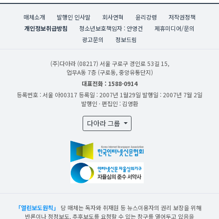
매체소개
발행인 인사말
회사연혁
윤리강령
저작권정책
개인정보취급방침
청소년보호책임자 : 안영건
제휴미디어/문의
광고문의
정보드림
(주)다아라
(08217) 서울 구로구 경인로 53길 15,
업무A동 7층 (구로동, 중앙유통단지)
대표전화 : 1588-0914
등록번호 : 서울 아00317
등록일 : 2007년 1월29일
발행일 : 2007년 7월 2일
발행인 · 편집인 : 김영환
다아라 그룹
「열린보도원칙」
당 매체는 독자와 취재원 등 뉴스이용자의 권리 보장을 위해
반론이나 정정보도, 추후보도를 요청할 수 있는 창구를 열어두고 있음을