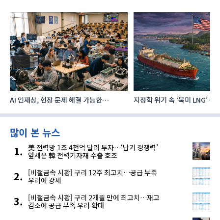
AI 인재상, 현장 문제 해결 가능한
지정학 위기 속 ‘북미 LNG’ 
‘융합형’으로 다층화
주요 에너지 공급처로 확보해
많이 본 뉴스
美 전력망 1조 4천억 달러 투자…‘납기 경쟁력’
앞세운 韓 전력기자재 수출 호조
[비철금속 시황] 구리 12주 최고치…공급 부족
우려에 강세
[비철금속 시황] 구리 2개월 만에 최고치…재고
감소에 공급 부족 우려 확대