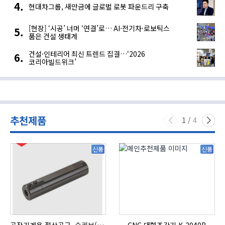
현대차그룹, 새만금에 글로벌 로봇 파운드리 구축
[현장] ‘시공’ 너머 ‘연결’로… AI·전기차·로보틱스
품은 건설 생태계
건설·인테리어 최신 트렌드 집결…‘2026
코리아빌드위크’
추천제품
1
/
4
신품
신품
공작기계용 절삭공구, 슬리브(SLEEVE)
CNC 대형조각기 K-2040B