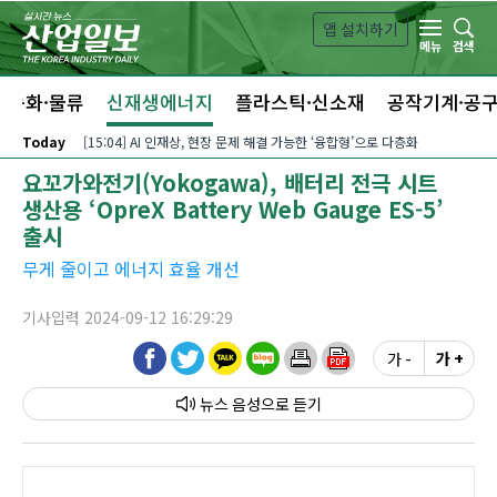
본문 바로가기
앱 설치하기
검색
메뉴
자동화·물류
신재생에너지
플라스틱·신소재
공작기계·공
Today
[15:04] AI 인재상, 현장 문제 해결 가능한 ‘융합형’으로 다층화
요꼬가와전기(Yokogawa), 배터리 전극 시트
생산용 ‘OpreX Battery Web Gauge ES-5’
출시
무게 줄이고 에너지 효율 개선
기사입력 2024-09-12 16:29:29
가 -
가 +
뉴스 음성