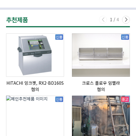
추천제품
1
/
4
신품
신품
HITACHI 잉크젯, RX2-BD160S
크로스 플로우 임펠라
협의
협의
신품
중고