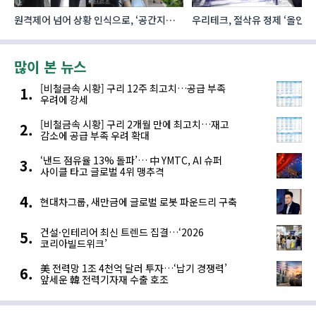
원격제어 넘어 상황 인식으로, ‘공간지능’
우리테크, 절삭유 정제 ‘올인원
향하는 AI·디지털기술
공간·관리 효율 높인다
많이 본 뉴스
[비철금속 시황] 구리 12주 최고치…공급 부족
우려에 강세
[비철금속 시황] 구리 2개월 만에 최고치…재고
감소에 공급 부족 우려 확대
‘낸드 점유율 13% 돌파’… 中 YMTC, AI 슈퍼
사이클 타고 글로벌 4위 맹추격
현대차그룹, 새만금에 글로벌 로봇 파운드리 구축
건설·인테리어 최신 트렌드 집결…‘2026
코리아빌드위크’
美 전력망 1조 4천억 달러 투자…‘납기 경쟁력’
앞세운 韓 전력기자재 수출 호조