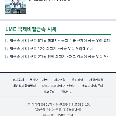
LME 국제비철금속 시세
[비철금속 시황] 구리 6개월 최고치…콩고 수출 규제에 공급 우려 확대
[비철금속 시황] 구리 12주 최고치…공급 부족 우려에 강세
[비철금속 시황] 구리 2개월 만에 최고치…재고 감소에 공급 부족 우려 확대
매체소개
발행인 인사말
회사연혁
윤리강령
저작권정책
개인정보취급방침
청소년보호책임자 : 안영건
제휴미디어/문의
광고문의
정보드림
(주)다아라
(08217) 서울 구로구 경인로 53길 15,
업무A동 7층 (구로동, 중앙유통단지)
대표전화 : 1588-0914