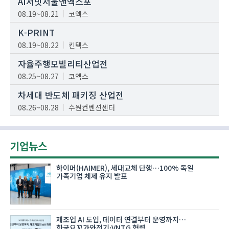
AI서밋서울앤엑스포
08.19~08.21
코엑스
K-PRINT
08.19~08.22
킨텍스
자율주행모빌리티산업전
08.25~08.27
코엑스
차세대 반도체 패키징 산업전
08.26~08.28
수원컨벤션센터
기업뉴스
하이머(HAIMER), 세대교체 단행…100% 독일
가족기업 체제 유지 발표
제조업 AI 도입, 데이터 연결부터 운영까지…
한국요꼬가와전기·VNTG 협력