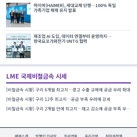
하이머(HAIMER), 세대교체 단행…100% 독일
가족기업 체제 유지 발표
제조업 AI 도입, 데이터 연결부터 운영까지…
한국요꼬가와전기·VNTG 협력
LME 국제비철금속 시세
[비철금속 시황] 구리 6개월 최고치…콩고 수출 규제에 공급 우려 확대
[비철금속 시황] 구리 12주 최고치…공급 부족 우려에 강세
[비철금속 시황] 구리 2개월 만에 최고치…재고 감소에 공급 부족 우려 확대
매체소개
발행인 인사말
회사연혁
윤리강령
저작권정책