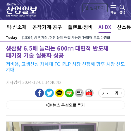
본문 바로가기
앱 설치하기
검색
메뉴
라스틱·신소재
공작기계·공구
플랜트·장비
AI·DX
산소통
Today
[15:04] AI 인재상, 현장 문제 해결 가능한 ‘융합형’으로 다층화
생산량 6.5배 늘리는 600㎜ 대면적 반도체
패키징 기술 실용화 성공
저비용, 고생산성 차세대 FO-PLP 시장 선점해 향후 시장 선도
기대
기사입력 2024-12-01 14:40:42
가 -
가 +
뉴스 음성