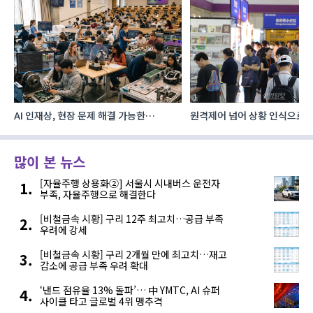
AI 인재상, 현장 문제 해결 가능한
원격제어 넘어 상황 인식으로, 
‘융합형’으로 다층화
향하는 AI·디지털기술
많이 본 뉴스
[자율주행 상용화②] 서울시 시내버스 운전자
부족, 자율주행으로 해결한다
[비철금속 시황] 구리 12주 최고치…공급 부족
우려에 강세
[비철금속 시황] 구리 2개월 만에 최고치…재고
감소에 공급 부족 우려 확대
‘낸드 점유율 13% 돌파’… 中 YMTC, AI 슈퍼
사이클 타고 글로벌 4위 맹추격