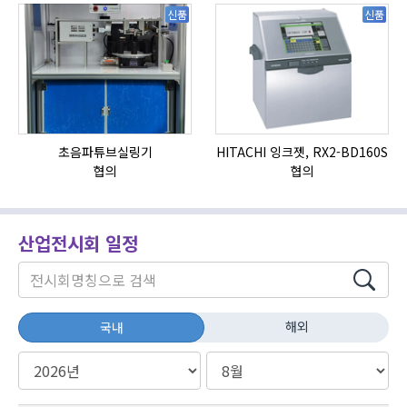
신품
신품
초음파튜브실링기
HITACHI 잉크젯, RX2-BD160S
협의
협의
산업전시회 일정
해외
국내