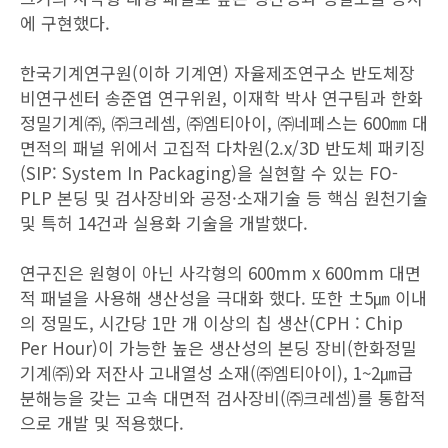
에 구현했다.
한국기계연구원(이하 기계연) 자율제조연구소 반도체장
비연구센터 송준엽 연구위원, 이재학 박사 연구팀과 한화
정밀기계㈜, ㈜크레셈, ㈜엠티아이, ㈜네페스는 600㎜ 대
면적의 패널 위에서 고집적 다차원(2.x/3D 반도체 패키징
(SIP: System In Packaging)을 실현할 수 있는 FO-
PLP 본딩 및 검사장비와 공정·소재기술 등 핵심 원천기술
및 특허 14건과 실용화 기술을 개발했다.
연구진은 원형이 아닌 사각형의 600mm x 600mm 대면
적 패널을 사용해 생산성을 극대화 했다. 또한 ±5㎛ 이내
의 정밀도, 시간당 1만 개 이상의 칩 생산(CPH : Chip
Per Hour)이 가능한 높은 생산성의 본딩 장비(한화정밀
기계㈜)와 저잔사 고내열성 소재(㈜엠티아이), 1~2㎛급
분해능을 갖는 고속 대면적 검사장비(㈜크레셈)를 통합적
으로 개발 및 적용했다.