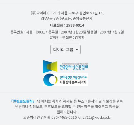
(주)다아라
(08217) 서울 구로구 경인로 53길 15,
업무A동 7층 (구로동, 중앙유통단지)
대표전화 : 1588-0914
등록번호 : 서울 아00317
등록일 : 2007년 1월29일
발행일 : 2007년 7월 2일
발행인 · 편집인 : 김영환
다아라 그룹
「열린보도원칙」
당 매체는 독자와 취재원 등 뉴스이용자의 권리 보장을 위해
반론이나 정정보도, 추후보도를 요청할 수 있는 창구를 열어두고 있음을
알려드립니다.
고충처리인 김인환 070-7465-0510 kih2711@kidd.co.kr
산업일보의 사전동의 없이 뉴스 및 콘텐츠를 무단 사용할 경우 저작권법과 관련 법에
의거하여 제재를 받을 수 있습니다.