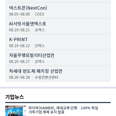
넥스트콘(NextCon)
08.05~08.08
COEX
AI서밋서울앤엑스포
08.19~08.21
코엑스
K-PRINT
08.19~08.22
킨텍스
자율주행모빌리티산업전
08.25~08.27
코엑스
차세대 반도체 패키징 산업전
08.26~08.28
수원컨벤션센터
기업뉴스
하이머(HAIMER), 세대교체 단행…100% 독일
가족기업 체제 유지 발표