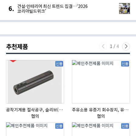
건설·인테리어 최신 트렌드 집결…‘2026
코리아빌드위크’
추천제품
1
/
4
신품
신품
공작기계용 절삭공구, 슬리브(SLEEVE)
주유소용 유증기 회수장치, 유증기 회수장치, 방폭형, 방폭형 유증기 회수장치
협의
협의
신품
신품