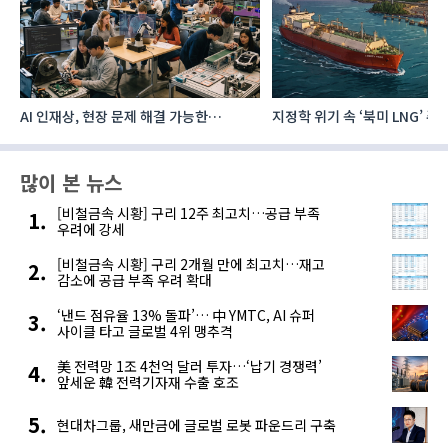
AI 인재상, 현장 문제 해결 가능한
지정학 위기 속 ‘북미 LNG’ 
‘융합형’으로 다층화
주요 에너지 공급처로 확보해
많이 본 뉴스
[비철금속 시황] 구리 12주 최고치…공급 부족
우려에 강세
[비철금속 시황] 구리 2개월 만에 최고치…재고
감소에 공급 부족 우려 확대
‘낸드 점유율 13% 돌파’… 中 YMTC, AI 슈퍼
사이클 타고 글로벌 4위 맹추격
美 전력망 1조 4천억 달러 투자…‘납기 경쟁력’
앞세운 韓 전력기자재 수출 호조
현대차그룹, 새만금에 글로벌 로봇 파운드리 구축