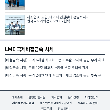
제조업 AI 도입, 데이터 연결부터 운영까지…
한국요꼬가와전기·VNTG 협력
LME 국제비철금속 시세
[비철금속 시황] 구리 6개월 최고치…콩고 수출 규제에 공급 우려 확대
[비철금속 시황] 구리 12주 최고치…공급 부족 우려에 강세
[비철금속 시황] 구리 2개월 만에 최고치…재고 감소에 공급 부족 우려 확대
매체소개
발행인 인사말
회사연혁
윤리강령
저작권정책
개인정보취급방침
청소년보호책임자 : 안영건
제휴미디어/문의
광고문의
정보드림