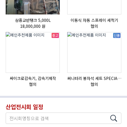
삼중교반탱크 5,000L
이동식 자동 스프레이 세척기
HI
18,000,000 원
협의
중고
신품
싸이크로감속기, 감속기제작
써니터리 봉자석 세트 SPECIAL , 봉자석 , 자석봉 , 호퍼용자석 , 전자석
협의
협의
산업전시회 일정