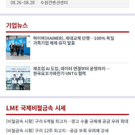
08.26~08.28
수원컨벤션센터
기업뉴스
하이머(HAIMER), 세대교체 단행…100% 독일
가족기업 체제 유지 발표
제조업 AI 도입, 데이터 연결부터 운영까지…
한국요꼬가와전기·VNTG 협력
LME 국제비철금속 시세
[비철금속 시황] 구리 6개월 최고치…콩고 수출 규제에 공급 우려 확대
[비철금속 시황] 구리 12주 최고치…공급 부족 우려에 강세