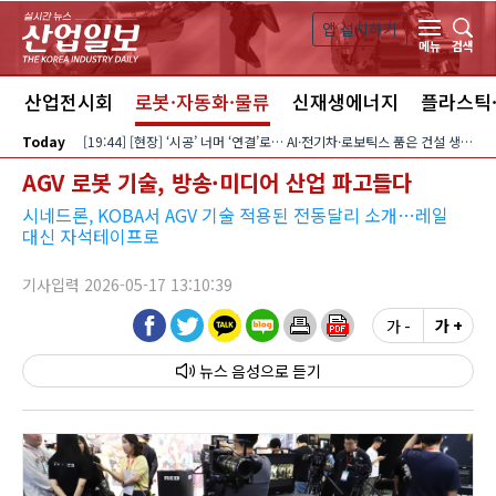
본문 바로가기
앱 설치하기
검색
메뉴
스
산업전시회
로봇·자동화·물류
신재생에너지
플라스틱
Today
[19:44] [현장] ‘시공’ 너머 ‘연결’로… AI·전기차·로보틱스 품은 건설 생태계
AGV 로봇 기술, 방송·미디어 산업 파고들다
시네드론, KOBA서 AGV 기술 적용된 전동달리 소개…레일
대신 자석테이프로
기사입력 2026-05-17 13:10:39
가 -
가 +
뉴스 음성