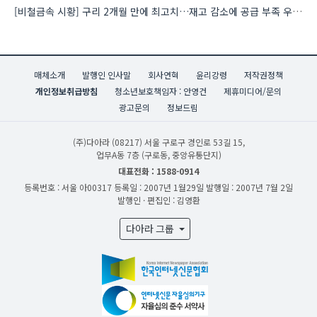
[비철금속 시황] 구리 2개월 만에 최고치…재고 감소에 공급 부족 우려 확대
매체소개
발행인 인사말
회사연혁
윤리강령
저작권정책
개인정보취급방침
청소년보호책임자 : 안영건
제휴미디어/문의
광고문의
정보드림
(주)다아라
(08217) 서울 구로구 경인로 53길 15,
업무A동 7층 (구로동, 중앙유통단지)
대표전화 : 1588-0914
등록번호 : 서울 아00317
등록일 : 2007년 1월29일
발행일 : 2007년 7월 2일
발행인 · 편집인 : 김영환
다아라 그룹