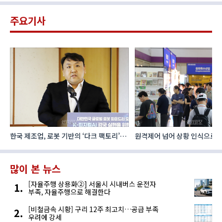
주요기사
한국 제조업, 로봇 기반의 ‘다크 팩토리’로
원격제어 넘어 상황 인식으로, 
성장해야
향하는 AI·디지털기술
많이 본 뉴스
[자율주행 상용화②] 서울시 시내버스 운전자
부족, 자율주행으로 해결한다
[비철금속 시황] 구리 12주 최고치…공급 부족
우려에 강세