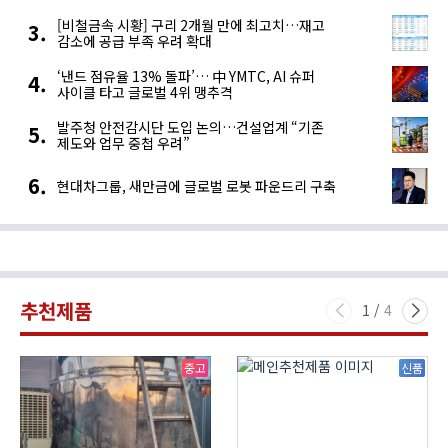
[비철금속 시황] 구리 2개월 만에 최고치…재고
감소에 공급 부족 우려 확대
‘낸드 점유율 13% 돌파’… 中 YMTC, AI 슈퍼
사이클 타고 글로벌 4위 맹추격
발주청 안전감시단 도입 논의…건설업계 “기존
제도와 업무 중첩 우려”
현대차그룹, 새만금에 글로벌 로봇 파운드리 구축
추천제품
1
/
4
중고
신품