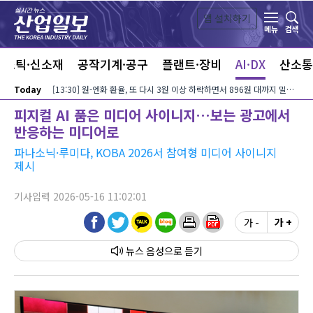
본문 바로가기
앱 설치하기
검색
메뉴
라스틱·신소재
공작기계·공구
플랜트·장비
AI·DX
산소통
Today
[13:30] 원-엔화 환율, 또 다시 3원 이상 하락하면서 896원 대까지 밀려…달러-엔화 환율은 미국 장기금리?유가 동반 상승에 158엔 대로 내려서
피지컬 AI 품은 미디어 사이니지…보는 광고에서
반응하는 미디어로
파나소닉·루미다, KOBA 2026서 참여형 미디어 사이니지
제시
기사입력 2026-05-16 11:02:01
가 -
가 +
뉴스 음성