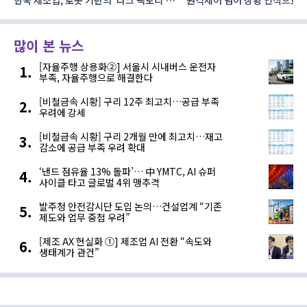
한국 제조업, 로봇 기반의 ‘다크 팩토리’로
원격제어 넘어 상황 인식으로, 
성장해야
향하는 AI·디지털기술
많이 본 뉴스
[자율주행 상용화②] 서울시 시내버스 운전자
부족, 자율주행으로 해결한다
[비철금속 시황] 구리 12주 최고치…공급 부족
우려에 강세
[비철금속 시황] 구리 2개월 만에 최고치…재고
감소에 공급 부족 우려 확대
‘낸드 점유율 13% 돌파’… 中 YMTC, AI 슈퍼
사이클 타고 글로벌 4위 맹추격
발주청 안전감시단 도입 논의…건설업계 “기존
제도와 업무 중첩 우려”
[제조 AX 현실화 ①] 제조업 AI 전환 “속도와
생태계가 관건”