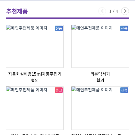
추천제품
1
/
4
신품
신품
자동화설비용15ml자동주입기
리본믹서기
협의
협의
중고
신품