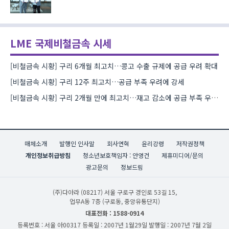
LME 국제비철금속 시세
[비철금속 시황] 구리 6개월 최고치…콩고 수출 규제에 공급 우려 확대
[비철금속 시황] 구리 12주 최고치…공급 부족 우려에 강세
[비철금속 시황] 구리 2개월 만에 최고치…재고 감소에 공급 부족 우려 확대
매체소개
발행인 인사말
회사연혁
윤리강령
저작권정책
개인정보취급방침
청소년보호책임자 : 안영건
제휴미디어/문의
광고문의
정보드림
(주)다아라
(08217) 서울 구로구 경인로 53길 15,
업무A동 7층 (구로동, 중앙유통단지)
대표전화 : 1588-0914
등록번호 : 서울 아00317
등록일 : 2007년 1월29일
발행일 : 2007년 7월 2일