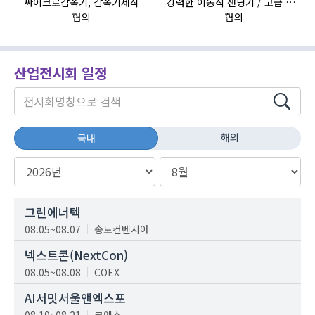
싸이크로감속기, 감속기제작
강력한 이동식 샌딩기 / 고급 이태리 IBIX샌드블라스터
협의
협의
산업전시회 일정
해외
국내
그린에너텍
08.05~08.07
송도컨벤시아
넥스트콘(NextCon)
08.05~08.08
COEX
AI서밋서울앤엑스포
08.19~08.21
코엑스