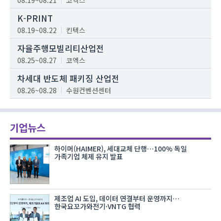
K-PRINT
08.19~08.22
킨텍스
자율주행모빌리티산업전
08.25~08.27
코엑스
차세대 반도체 패키징 산업전
08.26~08.28
수원컨벤션센터
기업뉴스
하이머(HAIMER), 세대교체 단행…100% 독일
가족기업 체제 유지 발표
제조업 AI 도입, 데이터 연결부터 운영까지…
한국요꼬가와전기·VNTG 협력