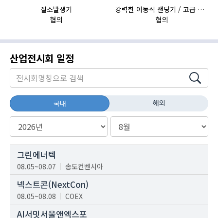
질소발생기
강력한 이동식 샌딩기 / 고급 이태리 IBIX샌드블라스터
협의
협의
산업전시회 일정
해외
국내
그린에너텍
08.05~08.07
송도컨벤시아
넥스트콘(NextCon)
08.05~08.08
COEX
AI서밋서울앤엑스포