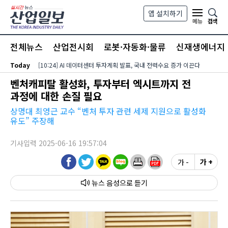
본문 바로가기
앱 설치하기
검색
메뉴
전체뉴스
산업전시회
로봇·자동화·물류
신재생에너지
Today
[10:24] AI 데이터센터 투자계획 발표, 국내 전력수요 증가 이끈다
벤처캐피탈 활성화, 투자부터 엑시트까지 전
과정에 대한 손질 필요
상명대 최영근 교수 “벤처 투자 관련 세제 지원으로 활성화
유도” 주장해
기사입력 2025-06-16 19:57:04
가 -
가 +
뉴스 음성