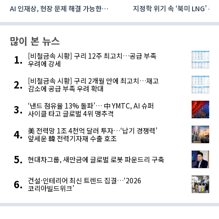
AI 인재상, 현장 문제 해결 가능한
지정학 위기 속 ‘북미 LNG’ 
‘융합형’으로 다층화
주요 에너지 공급처로 확보해
많이 본 뉴스
[비철금속 시황] 구리 12주 최고치…공급 부족
우려에 강세
[비철금속 시황] 구리 2개월 만에 최고치…재고
감소에 공급 부족 우려 확대
‘낸드 점유율 13% 돌파’… 中 YMTC, AI 슈퍼
사이클 타고 글로벌 4위 맹추격
美 전력망 1조 4천억 달러 투자…‘납기 경쟁력’
앞세운 韓 전력기자재 수출 호조
현대차그룹, 새만금에 글로벌 로봇 파운드리 구축
건설·인테리어 최신 트렌드 집결…‘2026
코리아빌드위크’