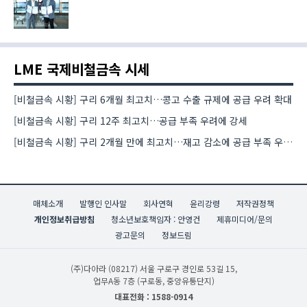
LME 국제비철금속 시세
[비철금속 시황] 구리 6개월 최고치…콩고 수출 규제에 공급 우려 확대
[비철금속 시황] 구리 12주 최고치…공급 부족 우려에 강세
[비철금속 시황] 구리 2개월 만에 최고치…재고 감소에 공급 부족 우려 확대
매체소개
발행인 인사말
회사연혁
윤리강령
저작권정책
개인정보취급방침
청소년보호책임자 : 안영건
제휴미디어/문의
광고문의
정보드림
(주)다아라
(08217) 서울 구로구 경인로 53길 15,
업무A동 7층 (구로동, 중앙유통단지)
대표전화 : 1588-0914