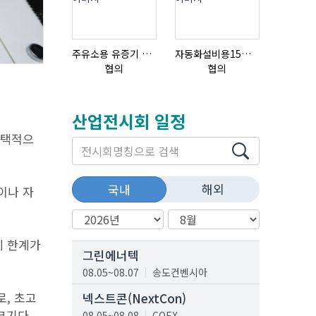
주유소용 유증기 회수장치, 유증기 회수장치, 방폭형, 방폭형 유증기 회수장치
자동화설비용15ml자동주입기
협의
협의
협의
산업전시회 일정
 선택적으
해외
국내
이나 자
에 한계가
그린에너텍
08.05~08.07
송도컨벤시아
로, 초고
넥스트콘(NextCon)
크기다.
08.05~08.08
COEX