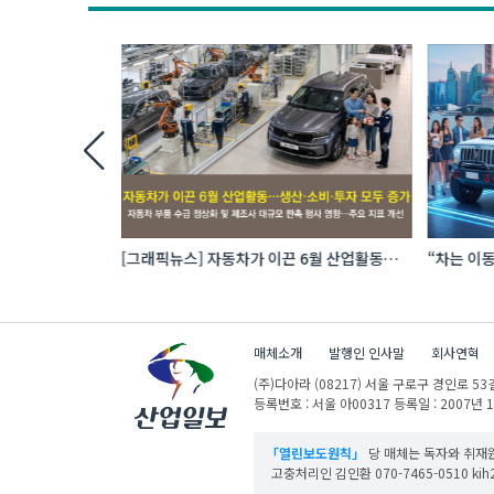
 로봇 파운드리
[그래픽뉴스] 자동차가 이끈 6월 산업활동…
“차는 이동
생산·소비·투자 모두 증가
자동차 애
매체소개
발행인 인사말
회사연혁
(주)다아라
(08217) 서울 구로구 경인로 53길
등록번호 : 서울 아00317
등록일 : 2007년 
「열린보도원칙」
당 매체는 독자와 취재원
고충처리인 김인환 070-7465-0510 kih27