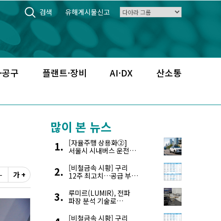
검색
유해게시물신고
·공구
플랜트·장비
AI·DX
산소통
많이 본 뉴스
[자율주행 상용화②]
서울시 시내버스 운전자
부족, 자율주행으로
해결한다
[비철금속 시황] 구리
-
가 +
12주 최고치…공급 부족
우려에 강세
루미르(LUMIR), 전파
파장 분석 기술로
‘광학위성’ 한계 극복
[비철금속 시황] 구리