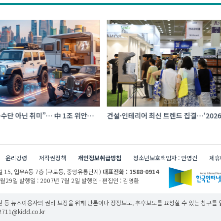
수단 아닌 취미”… 中 1조 위안
건설·인테리어 최신 트렌드 집결…‘202
프터마켓 빗장 풀렸다
코리아빌드위크’
윤리강령
저작권정책
개인정보취급방침
청소년보호책임자 : 안영건
제휴
 15,
업무A동 7층 (구로동, 중앙유통단지)
대표전화 : 1588-0914
1월29일
발행일 : 2007년 7월 2일
발행인 · 편집인 : 김영환
 등 뉴스이용자의 권리 보장을 위해 반론이나 정정보도, 추후보도를 요청할 수 있는 창구를
11@kidd.co.kr