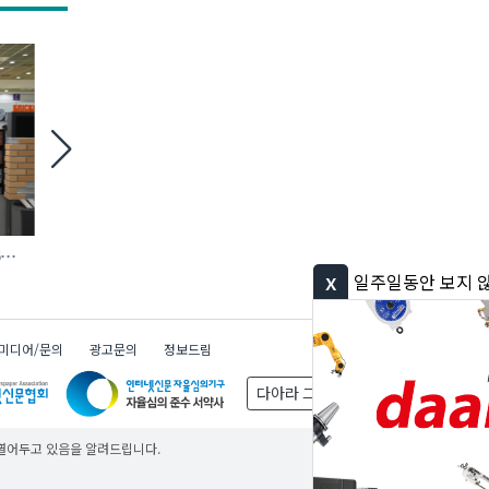
6
철거 현장 맞춤형 ‘모듈 방호 비계’ 등장
에바, AI 충전 제어 탑재
완속충전기 첫선
x
일주일동안 보지 않기
미디어/문의
광고문의
정보드림
다아라 그룹
무료
무료
무료
 열어두고 있음을 알려드립니다.