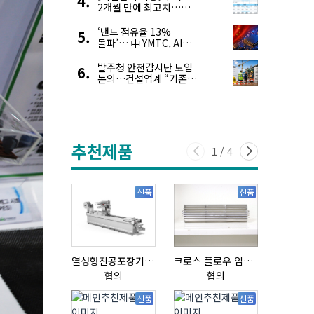
2개월 만에 최고치…
재고 감소에 공급 부족
우려 확대
‘낸드 점유율 13%
돌파’… 中 YMTC, AI
슈퍼 사이클 타고 글로벌
4위 맹추격
발주청 안전감시단 도입
논의…건설업계 “기존
제도와 업무 중첩 우려”
추천제품
1
/
4
신품
신품
열성형진공포장기 표준형 모델 OMNIVAC S-200
크로스 플로우 임펠라
협의
협의
18,000,0
신품
신품