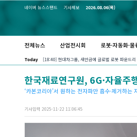
본문 바로가기
네이버 뉴스스탠드
기사제보
2026.08.06(목)
전체뉴스
산업전시회
로봇·자동화·물
Today
[18:40] 현대차그룹, 새만금에 글로벌 로봇 파운드리
한국재료연구원, 6G·자율주행
‘카본코리아’서 원하는 전자파만 흡수·제거하는 
기사입력 2025-11-22 11:06:45