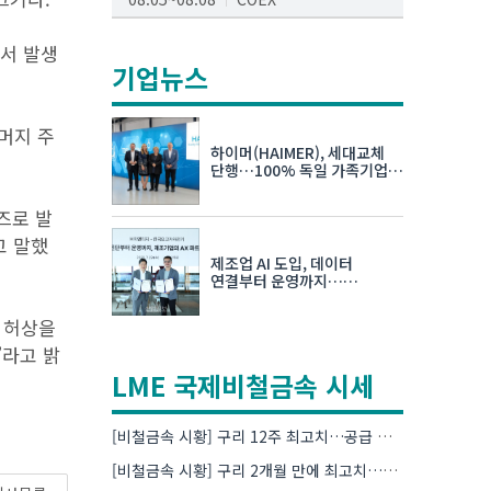
AI서밋서울앤엑스포
에서 발생
08.19~08.21
코엑스
기업뉴스
K-PRINT
나머지 주
08.19~08.22
킨텍스
하이머(HAIMER), 세대교체
자율주행모빌리티산업전
단행…100% 독일 가족기업
체제 유지 발표
08.25~08.27
코엑스
즈로 발
차세대 반도체 패키징 산업전
고 말했
제조업 AI 도입, 데이터
08.26~08.28
수원컨벤션센터
연결부터 운영까지…
한국요꼬가와전기·VNTG 협력
 허상을
”라고 밝
LME 국제비철금속 시세
[비철금속 시황] 구리 12주 최고치…공급 부족 우려에 강세
[비철금속 시황] 구리 2개월 만에 최고치…재고 감소에 공급 부족 우려 확대