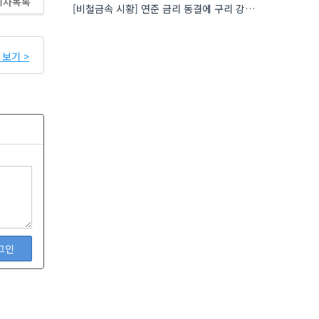
기사목록
[비철금속 시황] 연준 금리 동결에 구리 강세…공급 부족 우려도 가격 지지
보기 >
그인