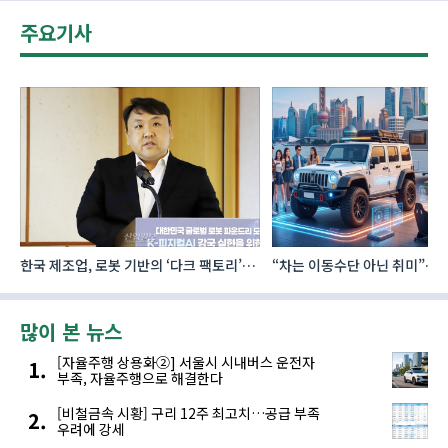
주요기사
한국 제조업, 로봇 기반의 ‘다크 팩토리’로
“차는 이동수단 아닌 취미”… 
성장해야
자동차 애프터마켓 빗장 풀렸
많이 본 뉴스
[자율주행 상용화②] 서울시 시내버스 운전자
부족, 자율주행으로 해결한다
[비철금속 시황] 구리 12주 최고치…공급 부족
우려에 강세