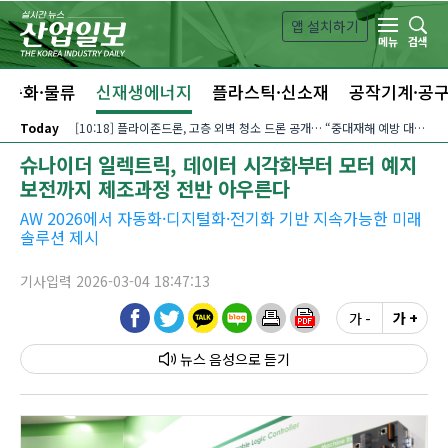
본문 바로가기
앱 설치하기
검색
메뉴
자동화·물류
신재생에너지
플라스틱·신소재
공작기계·공
Today
[10:18] 플라이존드론, 고층 외벽 청소 드론 공개… “중대재해 예방 대안”
슈나이더 일렉트릭, 데이터 시각화부터 모터 예지
보전까지 제조과정 전반 아우른다
AW 2026에서 자동화·디지털화·전기화 기반 지속가능한 미래
솔루션 제시
기사입력 2026-03-04 18:47:13
가 -
가 +
뉴스 음성