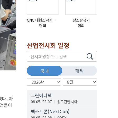
CNC 대형조각기 K-2040B
질소발생기
협의
협의
협의
산업전시회 일정
해외
국내
그린에너텍
다. 아
08.05~08.07
송도컨벤시아
 기업들이
넥스트콘(NextCon)
08.05~08.08
COEX