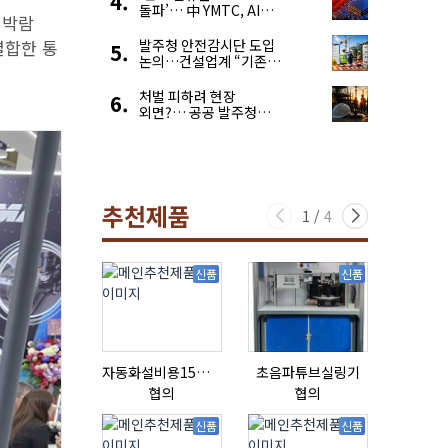
돌파’… 中 YMTC, AI
 박람
슈퍼 사이클 타고 글로벌
4위 맹추격
결합한 통
발주청 안전감시단 도입
논의…건설업계 “기존
제도와 업무 중첩 우려”
처벌 피하려 현장
외면?… 공공 발주청
안전관리 ‘모순’ 푼다
추천제품
1
/
4
신품
신품
자동화설비용15ml자동주입기
초음파튜브실링기
협의
협의
협의
신품
신품