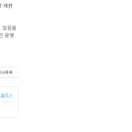
망 재편
고 있음을
인 운영
기사목록
보기 >