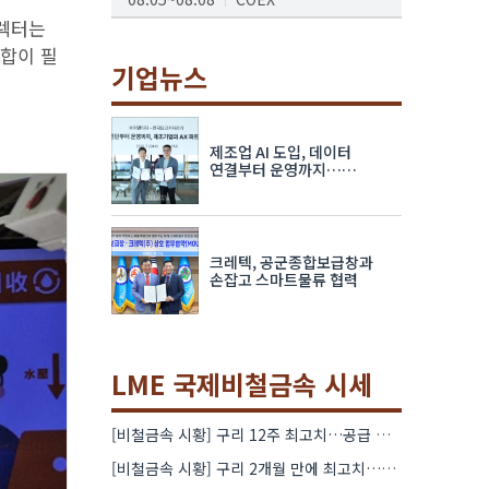
디렉터는
AI서밋서울앤엑스포
통합이 필
08.19~08.21
코엑스
기업뉴스
K-PRINT
08.19~08.22
킨텍스
제조업 AI 도입, 데이터
자율주행모빌리티산업전
연결부터 운영까지…
한국요꼬가와전기·VNTG 협력
08.25~08.27
코엑스
차세대 반도체 패키징 산업전
크레텍, 공군종합보급창과
08.26~08.28
수원컨벤션센터
손잡고 스마트물류 협력
LME 국제비철금속 시세
[비철금속 시황] 구리 12주 최고치…공급 부족 우려에 강세
[비철금속 시황] 구리 2개월 만에 최고치…재고 감소에 공급 부족 우려 확대