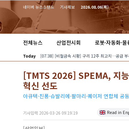
본문 바로가기
네이버 뉴스스탠드
기사제보
2026.08.06(목)
전체뉴스
산업전시회
로봇·자동화·물
Today
[07:38] [비철금속 시황] 구리 12주 최고치…공급 
[TMTS 2026] SPEMA,
혁신 선도
아큐텍·친퐁·슈발리에·팔마리·퀘이저 연합체 공동
Read in En
기사입력 2026-03-26 09:19:19
[산업일보]