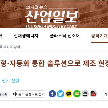
류
신재생에너지
플라스틱·신소재
공작기계
부족 우려에 강세
 지능형·자동화 통합 솔루션으로 제조 현
 전시 진행
glish
뉴스 음성
가 