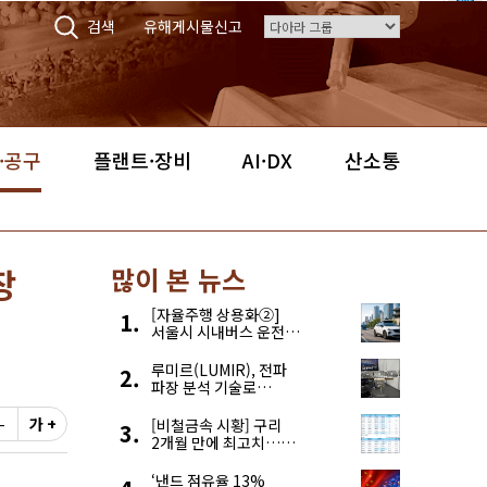
검색
유해게시물신고
·공구
플랜트·장비
AI·DX
산소통
장
많이 본 뉴스
[자율주행 상용화②]
서울시 시내버스 운전자
부족, 자율주행으로
해결한다
루미르(LUMIR), 전파
파장 분석 기술로
‘광학위성’ 한계 극복
-
가 +
[비철금속 시황] 구리
2개월 만에 최고치…
재고 감소에 공급 부족
우려 확대
‘낸드 점유율 13%