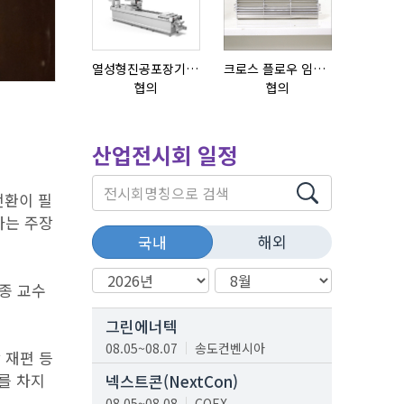
열성형진공포장기 표준형 모델 OMNIVAC S-200
크로스 플로우 임펠라
초음파튜브
협의
협의
협의
산업전시회 일정
전환이 필
다는 주장
해외
국내
종 교수
.
그린에너텍
08.05~08.07
송도컨벤시아
 재편 등
를 차지
넥스트콘(NextCon)
08.05~08.08
COEX