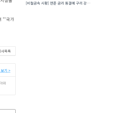
후시설물
[비철금속 시황] 연준 금리 동결에 구리 강세…공급 부족 우려도 가격 지지
 “‘국가
기사목록
보기 >
분야와