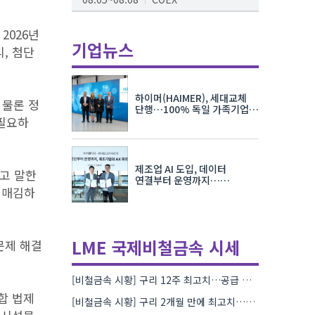
AI서밋서울앤엑스포
2026년
08.19~08.21
코엑스
기업뉴스
, 첨단
K-PRINT
08.19~08.22
킨텍스
하이머(HAIMER), 세대교체
 물론 정
자율주행모빌리티산업전
단행…100% 독일 가족기업
 필요하
체제 유지 발표
08.25~08.27
코엑스
차세대 반도체 패키징 산업전
제조업 AI 도입, 데이터
08.26~08.28
수원컨벤션센터
”고 말한
연결부터 운영까지…
리매김하
한국요꼬가와전기·VNTG 협력
LME 국제비철금속 시세
문제 해결
[비철금속 시황] 구리 12주 최고치…공급 부족 우려에 강세
합 법제
[비철금속 시황] 구리 2개월 만에 최고치…재고 감소에 공급 부족 우려 확대