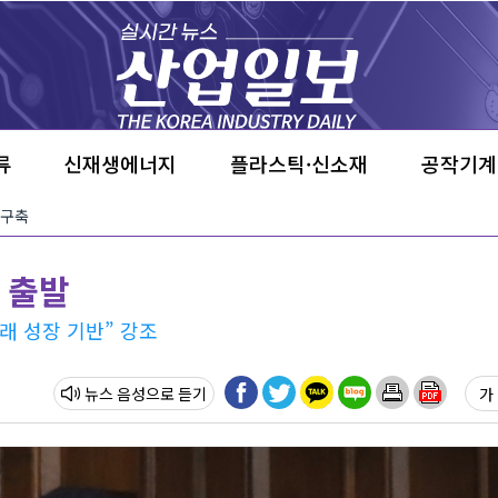
류
신재생에너지
플라스틱·신소재
공작기계
 구축
 출발
래 성장 기반” 강조
뉴스 음성
가 