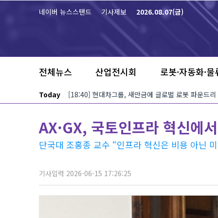
본문 바로가기
네이버 뉴스스탠드
기사제보
2026.08.07(금)
전체뉴스
산업전시회
로봇·자동화·물
Today
[18:40] 현대차그룹, 새만금에 글로벌 로봇 파운드리
AX·GX, 국토인프라 혁신에서
단국대 조홍종 교수 “인프라 혁신은 비용 아닌 미
기사입력 2026-06-15 17:26:25