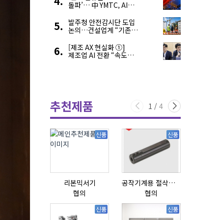
돌파’… 中 YMTC, AI
슈퍼 사이클 타고 글로벌
4위 맹추격
발주청 안전감시단 도입
논의…건설업계 “기존
제도와 업무 중첩 우려”
[제조 AX 현실화 ①]
제조업 AI 전환 “속도와
생태계가 관건”
추천제품
1
/
4
신품
신품
리본믹서기
공작기계용 절삭공구, 슬리브(SLEEVE)
협의
협의
협의
신품
신품