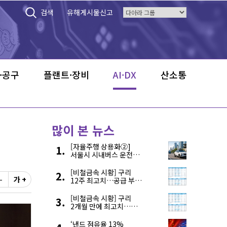
검색
유해게시물신고
·공구
플랜트·장비
AI·DX
산소통
많이 본 뉴스
[자율주행 상용화②]
서울시 시내버스 운전자
부족, 자율주행으로
해결한다
[비철금속 시황] 구리
-
가 +
12주 최고치…공급 부족
우려에 강세
[비철금속 시황] 구리
2개월 만에 최고치…
재고 감소에 공급 부족
우려 확대
‘낸드 점유율 13%