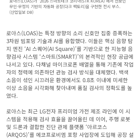
로아스(LOAS)가 ‘2026 스마트테크 코리아(STK KOREA)’에서 선보인
무인·무정지 기반의 자동화 공장(다크 팩토리)을 구현한 전시 부스.
(산업일보 DB)
로아스(LOAS)는 특정 방향의 소리 신호만 집중 증폭하는
3차원 빔포밍 기술과 AI를 융합했다. 이들은 핵심 음향 탐
지 엔진 ‘AI 스퀘어(AI Square)’를 기반으로 한 지능형 음
향검사 시스템 ‘스마트(SMART)’의 본격적인 현장 공급에
나서고 있다. 다채널 마이크로폰 배열을 통해 기존에 작업
자의 청력에 의존하던 관능 검사 방식을 대체했다. 백색
소음이 섞인 시끄러운 환경에서도 0.8초 이내에 미세한
이상 소음을 시각화해 찾아내며 품질 검사의 정확도를 높
였다.
로아스는 최근 LG전자 프리미엄 가전 제조 라인에 이 시
스템을 적용해 검사 효율을 끌어올린 데 이어, 주행 로봇
및 드론과 결합한 진단 관제 플랫폼 ‘아르코스
(ARQOS)’를 에코프로비엠 포항 사업장에 도입해 공장 설