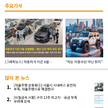
주요기사
[그래픽뉴스] 자동차가 이끈 6월
“차는 이동수단 아닌 취미”… 
산업활동…생산·소비·투자 모두 증가
자동차 애프터마켓 빗장 풀렸
많이 본 뉴스
[자율주행 상용화②] 서울시 시내버스 운전자
부족, 자율주행으로 해결한다
[비철금속 시황] 구리 12주 최고치…공급 부족
우려에 강세