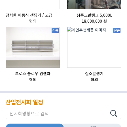
강력한 이동식 샌딩기 / 고급 이태리 IBIX샌드블라스터
삼중교반탱크 5,000L
자
협의
18,000,000 원
신품
신품
크로스 플로우 임펠라
질소발생기
HI
협의
협의
산업전시회 일정