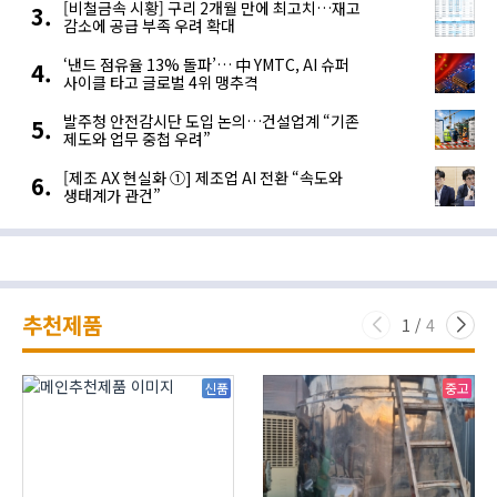
[비철금속 시황] 구리 2개월 만에 최고치…재고
감소에 공급 부족 우려 확대
‘낸드 점유율 13% 돌파’… 中 YMTC, AI 슈퍼
사이클 타고 글로벌 4위 맹추격
발주청 안전감시단 도입 논의…건설업계 “기존
제도와 업무 중첩 우려”
[제조 AX 현실화 ①] 제조업 AI 전환 “속도와
생태계가 관건”
추천제품
1
/
4
신품
중고