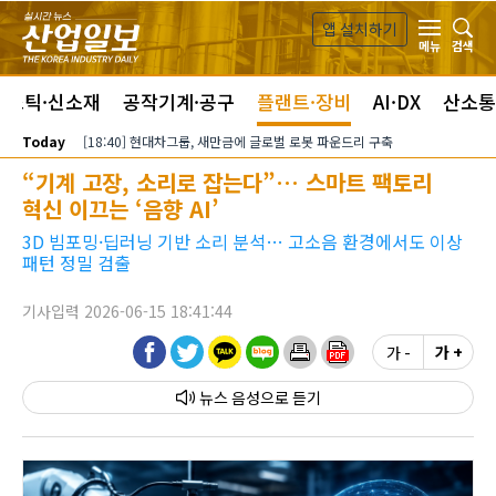
본문 바로가기
앱 설치하기
검색
메뉴
라스틱·신소재
공작기계·공구
플랜트·장비
AI·DX
산소통
Today
[18:40] 현대차그룹, 새만금에 글로벌 로봇 파운드리 구축
“기계 고장, 소리로 잡는다”… 스마트 팩토리
혁신 이끄는 ‘음향 AI’
3D 빔포밍·딥러닝 기반 소리 분석… 고소음 환경에서도 이상
패턴 정밀 검출
기사입력 2026-06-15 18:41:44
가 -
가 +
뉴스 음성