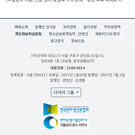
매체소개
발행인 인사말
회사연혁
윤리강령
저작권정책
개인정보취급방침
청소년보호책임자 : 안영건
제휴미디어/문의
광고문의
정보드림
(주)다아라
(08217) 서울 구로구 경인로 53길 15,
업무A동 7층 (구로동, 중앙유통단지)
대표전화 : 1588-0914
등록번호 : 서울 아00317
등록일 : 2007년 1월29일
발행일 : 2007년 7월 2일
발행인 · 편집인 : 김영환
다아라 그룹