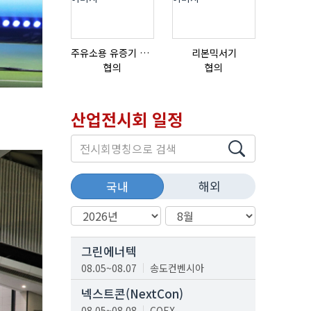
주유소용 유증기 회수장치, 유증기 회수장치, 방폭형, 방폭형 유증기 회수장치
리본믹서기
협의
협의
협의
산업전시회 일정
해외
국내
그린에너텍
08.05~08.07
송도컨벤시아
넥스트콘(NextCon)
08.05~08.08
COEX