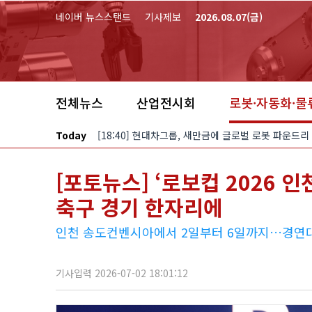
본문 바로가기
네이버 뉴스스탠드
기사제보
2026.08.07(금)
전체뉴스
산업전시회
로봇·자동화·물
Today
[18:40] 현대차그룹, 새만금에 글로벌 로봇 파운드리
[포토뉴스] ‘로보컵 2026 
축구 경기 한자리에
인천 송도컨벤시아에서 2일부터 6일까지…경연
기사입력 2026-07-02 18:01:12