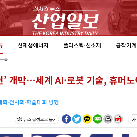
류
신재생에너지
플라스틱·신소재
공작기계
 구축
인천’ 개막…세계 AI·로봇 기술, 휴머
대회·전시회·학술대회 병행
뉴스 음성
가 