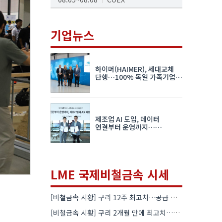
AI서밋서울앤엑스포
08.19~08.21
코엑스
기업뉴스
K-PRINT
08.19~08.22
킨텍스
하이머(HAIMER), 세대교체
자율주행모빌리티산업전
단행…100% 독일 가족기업
체제 유지 발표
08.25~08.27
코엑스
차세대 반도체 패키징 산업전
제조업 AI 도입, 데이터
08.26~08.28
수원컨벤션센터
연결부터 운영까지…
한국요꼬가와전기·VNTG 협력
LME 국제비철금속 시세
[비철금속 시황] 구리 12주 최고치…공급 부족 우려에 강세
[비철금속 시황] 구리 2개월 만에 최고치…재고 감소에 공급 부족 우려 확대