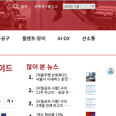
검색
유해게시물신고
·공구
플랜트·장비
AI·DX
산소통
노이드
많이 본 뉴스
[자율주행 상용화②]
서울시 시내버스 운전자
부족, 자율주행으로
해결한다
[비철금속 시황] 구리
12주 최고치…공급 부족
우려에 강세
-
가 +
[비철금속 시황] 구리
2개월 만에 최고치…
재고 감소에 공급 부족
우려 확대
‘낸드 점유율 13%