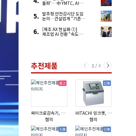
돌파’… 中 YMTC, AI
슈퍼 사이클 타고 글로벌
4위 맹추격
발주청 안전감시단 도입
논의…건설업계 “기존
제도와 업무 중첩 우려”
[제조 AX 현실화 ①]
제조업 AI 전환 “속도와
생태계가 관건”
추천제품
1
/
4
중고
신품
싸이크로감속기, 감속기제작
HITACHI 잉크젯, RX2-BD160S
협의
협의
협의
신품
신품