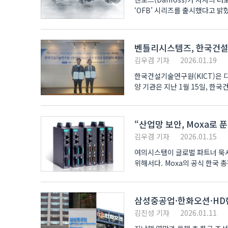
‘OFB’ 시리즈를 출시했다고 밝혔다. 댄포스 오일프리 시스템용 차단 볼 밸브 OFB 시리즈 OFB는 냉동공
..
벤틀리시스템즈, 한국건
김우겸 기자
2026.01.19
한국건설기술연구원(KICT)은 
양 기관은 지난 1월 15일, 한
“산업망 보안, Moxa로 푼
김우겸 기자
2026.01.15
여의시스템이 글로벌 파트너 묵사
위해서다. Moxa의 공식
삼성중공업·한화오션·HD현
김진성 기자
2026.01.11