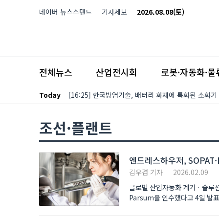
본문 바로가기
네이버 뉴스스탠드
기사제보
2026.08.08(토)
전체뉴스
산업전시회
로봇·자동화·물
Today
[16:25] 한국방염기술, 배터리 화재에 특화된 소화기
조선·플랜트
엔드레스하우저, SOPAT·
김우겸 기자
2026.02.09
글로벌 산업자동화 계기 · 솔루
Parsum을 인수했다고 4일 발표했다. 양사는 공정 흐름에서 직접 데이터를 취득하는 광학 기반 입자 
있어..