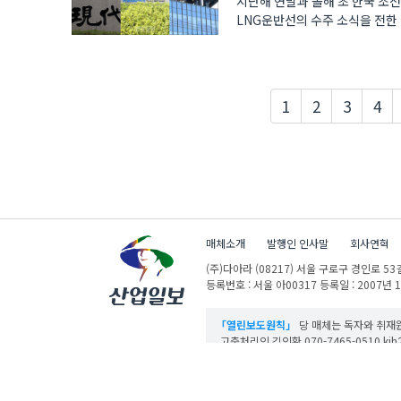
지난해 연말과 올해 초 한국 조
LNG운반선의 수주 소식을 전한 
따..
1
2
3
4
매체소개
발행인 인사말
회사연혁
(주)다아라
(08217) 서울 구로구 경인로 53길
등록번호 : 서울 아00317
등록일 : 2007년 
「열린보도원칙」
당 매체는 독자와 취재원
고충처리인 김인환 070-7465-0510 kih27
산업일보의 사전동의 없이 뉴스 및 콘텐츠를 
ⓒ DAARA Co., Ltd. All Rights Reserved.