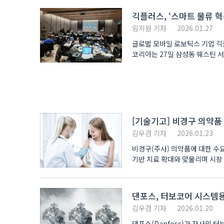
긱플러스, ‘스마트 물류 혁
임지원 기자
2026.01.27
글로벌 모바일 로보틱스 기업 긱플
코리아는 27일 삼성동 웨스틴 서울
[기술기고] 비경구 의약품
김우겸 기자
2026.01.23
비경구(주사) 의약품에 대한 수
기반 치료 확대와 맞물리며 시장 
댄포스, 터보코어 시스템용 
김우겸 기자
2026.01.20
댄포스(Danfoss)가 자사의 