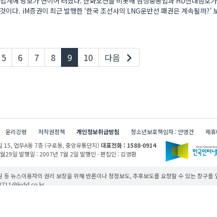
선업계에 낭보가 연이어 터졌다. 한화오션을 비롯해 삼성중공업과 HD현대삼호가
것이다. iM증권이 최근 발행한 ‘한국 조선사의 LNG운반선 패권은 계속될까?’
현재페이지
5
6
7
8
9
10
다음
윤리강령
저작권정책
개인정보취급방침
청소년보호책임자 : 안영건
제휴
 15,
업무A동 7층 (구로동, 중앙유통단지)
대표전화 : 1588-0914
1월29일
발행일 : 2007년 7월 2일
발행인 · 편집인 : 김영환
 등 뉴스이용자의 권리 보장을 위해 반론이나 정정보도, 추후보도를 요청할 수 있는 창구를
11@kidd.co.kr
무단 사용할 경우 저작권법과 관련 법에 의거하여 제재를 받을 수 있습니다.