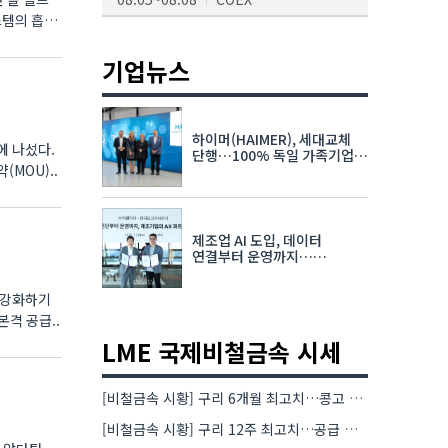
AI서밋서울앤엑스포
08.19~08.21
코엑스
기업뉴스
K-PRINT
08.19~08.22
킨텍스
하이머(HAIMER), 세대교체
에 나섰다.
자율주행모빌리티산업전
단행…100% 독일 가족기업
MOU)..
체제 유지 발표
08.25~08.27
코엑스
차세대 반도체 패키징 산업전
제조업 AI 도입, 데이터
08.26~08.28
수원컨벤션센터
연결부터 운영까지…
한국요꼬가와전기·VNTG 협력
 강화하기
본격 공급..
LME 국제비철금속 시세
[비철금속 시황] 구리 6개월 최고치…콩고 수출 규제에 공급 우려 확대
[비철금속 시황] 구리 12주 최고치…공급 부족 우려에 강세