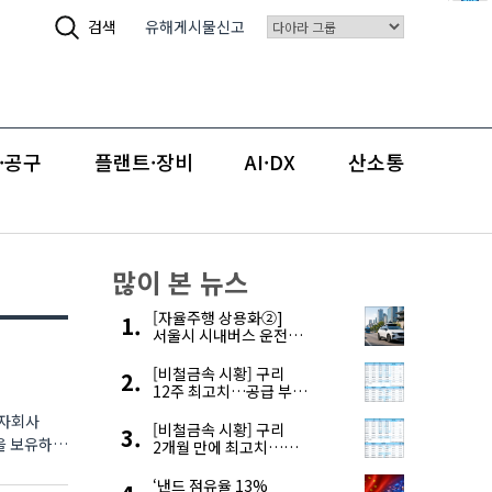
검색
유해게시물신고
·공구
플랜트·장비
AI·DX
산소통
많이 본 뉴스
[자율주행 상용화②]
서울시 시내버스 운전자
부족, 자율주행으로
해결한다
[비철금속 시황] 구리
12주 최고치…공급 부족
우려에 강세
 자회사
[비철금속 시황] 구리
2개월 만에 최고치…
재고 감소에 공급 부족
우려 확대
‘낸드 점유율 13%