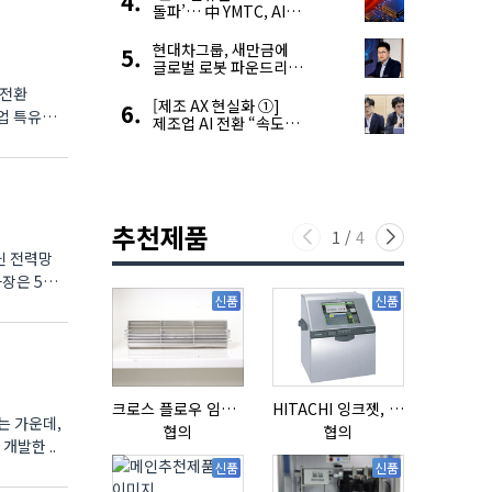
돌파’… 中 YMTC, AI
슈퍼 사이클 타고 글로벌
4위 맹추격
현대차그룹, 새만금에
글로벌 로봇 파운드리
구축
 전환
[제조 AX 현실화 ①]
업 특유의
제조업 AI 전환 “속도와
생태계가 관건”
추천제품
1
/
4
닌 전력망
장은 5일
신품
신품
크로스 플로우 임펠라
HITACHI 잉크젯, RX2-BD160S
는 가운데,
협의
협의
협의
개발한 ..
신품
신품