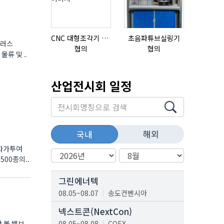
CNC 대형조각기 K-2040B
초음파튜브실링기
질소발생
플러스
협의
협의
협의
류 및 ..
산업전시회 일정
해외
국내
 자가투여
500종의..
그린에너텍
08.05~08.07
송도컨벤시아
넥스트콘(NextCon)
단 볼 밸브
08.05~08.08
COEX