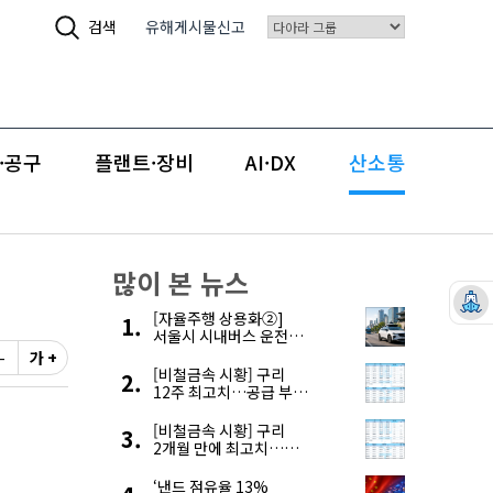
검색
유해게시물신고
·공구
플랜트·장비
AI·DX
산소통
많이 본 뉴스
[자율주행 상용화②]
서울시 시내버스 운전자
부족, 자율주행으로
-
가 +
해결한다
[비철금속 시황] 구리
12주 최고치…공급 부족
우려에 강세
[비철금속 시황] 구리
2개월 만에 최고치…
재고 감소에 공급 부족
우려 확대
‘낸드 점유율 13%