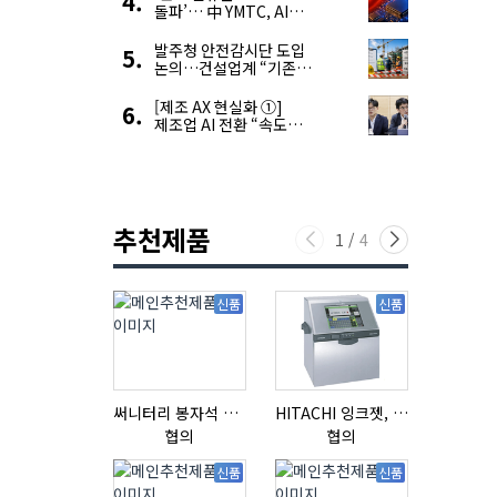
돌파’… 中 YMTC, AI
슈퍼 사이클 타고 글로벌
4위 맹추격
발주청 안전감시단 도입
논의…건설업계 “기존
제도와 업무 중첩 우려”
[제조 AX 현실화 ①]
제조업 AI 전환 “속도와
생태계가 관건”
추천제품
1
/
4
신품
신품
써니터리 봉자석 세트 SPECIAL , 봉자석 , 자석봉 , 호퍼용자석 , 전자석
HITACHI 잉크젯, RX2-BD160S
협의
협의
협의
신품
신품