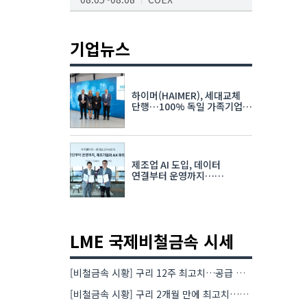
AI서밋서울앤엑스포
08.19~08.21
코엑스
기업뉴스
K-PRINT
08.19~08.22
킨텍스
하이머(HAIMER), 세대교체
자율주행모빌리티산업전
단행…100% 독일 가족기업
체제 유지 발표
08.25~08.27
코엑스
차세대 반도체 패키징 산업전
제조업 AI 도입, 데이터
08.26~08.28
수원컨벤션센터
연결부터 운영까지…
한국요꼬가와전기·VNTG 협력
LME 국제비철금속 시세
[비철금속 시황] 구리 12주 최고치…공급 부족 우려에 강세
[비철금속 시황] 구리 2개월 만에 최고치…재고 감소에 공급 부족 우려 확대