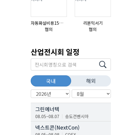
자동화설비용15ml자동주입기
리본믹서기
협의
협의
협의
산업전시회 일정
해외
국내
그린에너텍
08.05~08.07
송도컨벤시아
넥스트콘(NextCon)
08.05~08.08
COEX