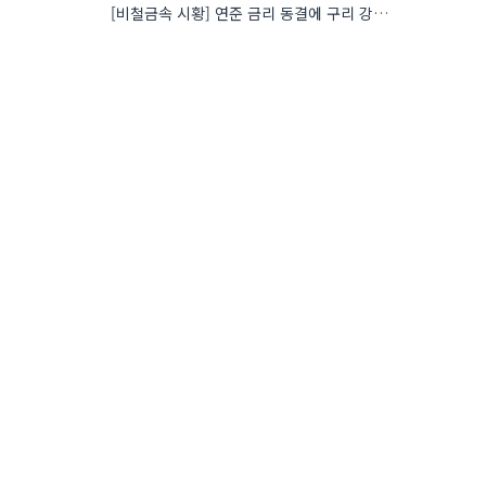
[비철금속 시황] 연준 금리 동결에 구리 강세…공급 부족 우려도 가격 지지