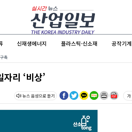
류
신재생에너지
플라스틱·신소재
공작기계
 구축
일자리 ‘비상’
뉴스 음성
가 