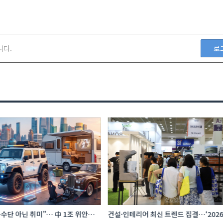
니다.
로
수단 아닌 취미”… 中 1조 위안
건설·인테리어 최신 트렌드 집결…‘202
프터마켓 빗장 풀렸다
코리아빌드위크’