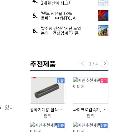
2개월 만에 최고치…
재고 감소에 공급 부족
우려 확대
‘낸드 점유율 13%
돌파’… 中 YMTC, AI
슈퍼 사이클 타고 글로벌
4위 맹추격
발주청 안전감시단 도입
논의…건설업계 “기존
제도와 업무 중첩 우려”
추천제품
1
/
4
신품
중고
고 있다.
공작기계용 절삭공구, 슬리브(SLEEVE)
싸이크로감속기, 감속기제작
초음파튜브
협의
협의
협의
신품
신품