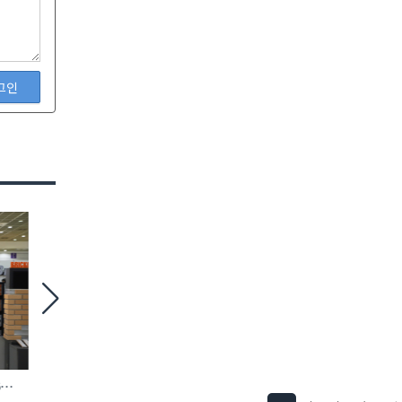
그인
6
철거 현장 맞춤형 ‘모듈 방호 비계’ 등장
에바, AI 충전 제어 탑재
완속충전기 첫선