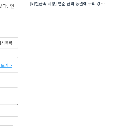
[비철금속 시황] 연준 금리 동결에 구리 강세…공급 부족 우려도 가격 지지
다. 인
기사목록
보기 >