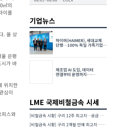
80㎡의
AI서밋서울앤엑스포
 차이를
08.19~08.21
코엑스
기업뉴스
K-PRINT
. 올 상
08.19~08.22
킨텍스
하이머(HAIMER), 세대교체
자율주행모빌리티산업전
단행…100% 독일 가족기업
체제 유지 발표
08.25~08.27
코엑스
서울 은평
도시가 바
차세대 반도체 패키징 산업전
제조업 AI 도입, 데이터
08.26~08.28
수원컨벤션센터
연결부터 운영까지…
한국요꼬가와전기·VNTG 협력
에 위치한
 관심이
LME 국제비철금속 시세
오피스와
[비철금속 시황] 구리 12주 최고치…공급 부족 우려에 강세
[비철금속 시황] 구리 2개월 만에 최고치…재고 감소에 공급 부족 우려 확대