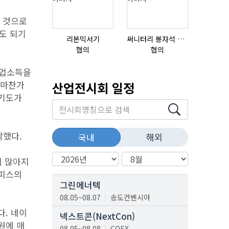
 것으로
년도 되기
리본믹서기
써니터리 봉자석 세트 SPECIAL , 봉자석 , 자석봉 , 호퍼용자석 , 전자석
협의
협의
협의
영업소득을
 마찬가
산업전시회 일정
경기도가
각했다.
해외
국내
이 많아지
오피스의
그린에너텍
08.05~08.07
송도컨벤시아
다. 네이
넥스트콘(NextCon)
원에 매
08.05~08.08
COEX