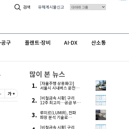
검색
유해게시물신고
·공구
플랜트·장비
AI·DX
산소통
자
많이 본 뉴스
[자율주행 상용화②]
서울시 시내버스 운전자
부족, 자율주행으로
-
가 +
해결한다
[비철금속 시황] 구리
12주 최고치…공급 부족
우려에 강세
루미르(LUMIR), 전파
파장 분석 기술로
‘광학위성’ 한계 극복
[비철금속 시황] 구리