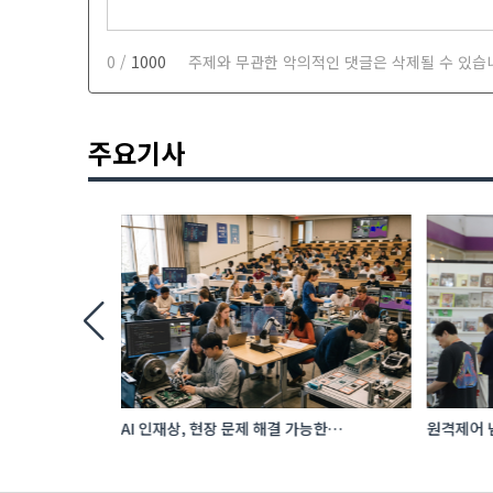
0 /
1000
주제와 무관한 악의적인 댓글은 삭제될 수 있습
주요기사
투자…‘납기
AI 인재상, 현장 문제 해결 가능한
원격제어 넘
 수출 호조
‘융합형’으로 다층화
향하는 A