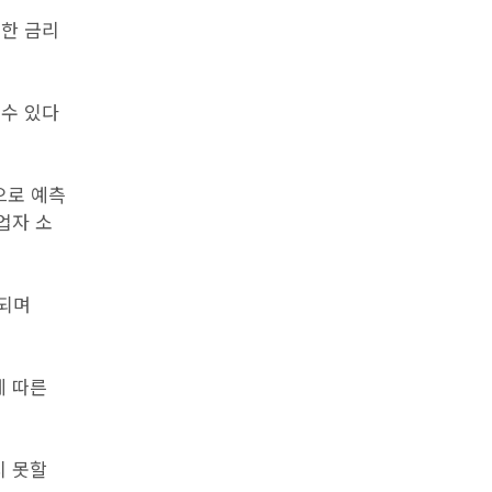
격한 금리
 수 있다
으로 예측
업자 소
중되며
에 따른
지 못할