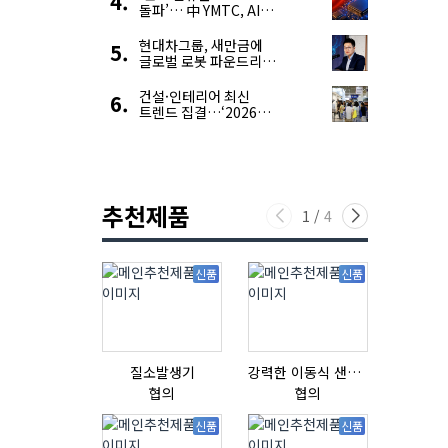
돌파’… 中 YMTC, AI
슈퍼 사이클 타고 글로벌
4위 맹추격
현대차그룹, 새만금에
글로벌 로봇 파운드리
구축
건설·인테리어 최신
트렌드 집결…‘2026
코리아빌드위크’
추천제품
1
/
4
신품
신품
질소발생기
강력한 이동식 샌딩기 / 고급 이태리 IBIX샌드블라스터
협의
협의
협의
신품
신품