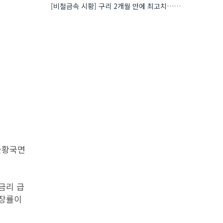
[비철금속 시황] 구리 2개월 만에 최고치…재고 감소에 공급 부족 우려 확대
 불황국면
준금리 급
성장률이