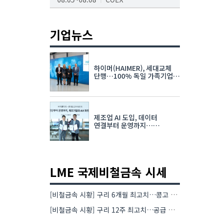
AI서밋서울앤엑스포
08.19~08.21
코엑스
기업뉴스
K-PRINT
08.19~08.22
킨텍스
하이머(HAIMER), 세대교체
자율주행모빌리티산업전
단행…100% 독일 가족기업
체제 유지 발표
08.25~08.27
코엑스
차세대 반도체 패키징 산업전
제조업 AI 도입, 데이터
08.26~08.28
수원컨벤션센터
연결부터 운영까지…
한국요꼬가와전기·VNTG 협력
LME 국제비철금속 시세
[비철금속 시황] 구리 6개월 최고치…콩고 수출 규제에 공급 우려 확대
[비철금속 시황] 구리 12주 최고치…공급 부족 우려에 강세