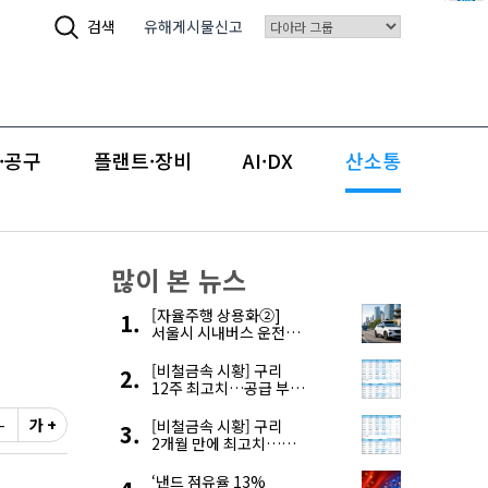
검색
유해게시물신고
·공구
플랜트·장비
AI·DX
산소통
많이 본 뉴스
[자율주행 상용화②]
서울시 시내버스 운전자
부족, 자율주행으로
해결한다
[비철금속 시황] 구리
12주 최고치…공급 부족
우려에 강세
-
가 +
[비철금속 시황] 구리
2개월 만에 최고치…
재고 감소에 공급 부족
우려 확대
‘낸드 점유율 13%