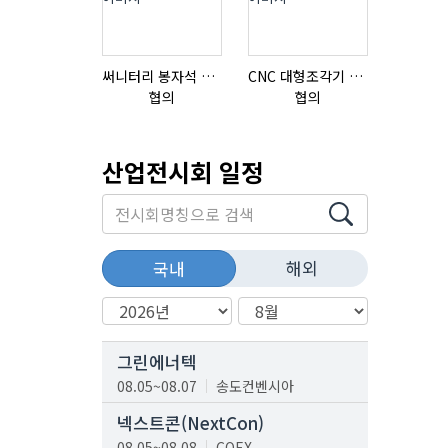
써니터리 봉자석 세트 SPECIAL , 봉자석 , 자석봉 , 호퍼용자석 , 전자석
CNC 대형조각기 K-2040B
협의
협의
협의
산업전시회 일정
해외
국내
그린에너텍
08.05~08.07
송도컨벤시아
넥스트콘(NextCon)
08.05~08.08
COEX