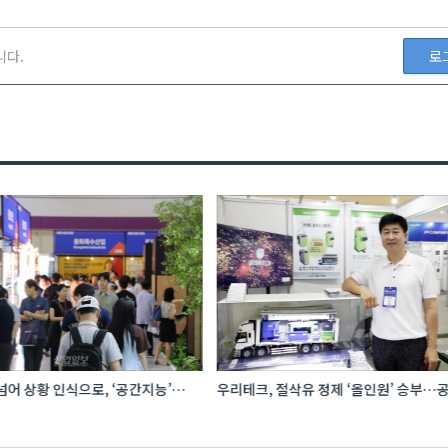
니다.
로
어 상황 인식으로, ‘공간지능’
우리테크, 절삭유 정제 ‘올인원’ 승부…공
I·디지털기술
관리 효율 높인다