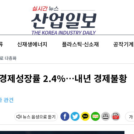
류
신재생에너지
플라스틱·신소재
공작기계
’으로 다층화
 경제성장률 2.4%…내년 경제불황
가 관건
뉴스 음성
가 