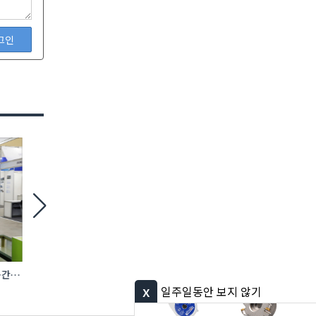
그인
간·
[현장] ‘시공’ 너머 ‘연결’로… AI·전기차·
지난해 공공재정 부정수
로보틱스 품은 건설 생태계
환수…환수액 24% 
x
일주일동안 보지 않기