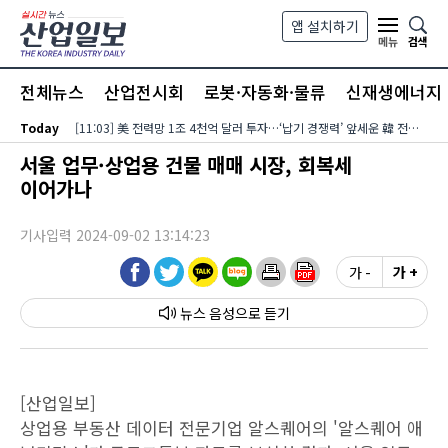
본문 바로가기
앱 설치하기
검색
메뉴
전체뉴스
산업전시회
로봇·자동화·물류
신재생에너지
Today
[11:03] 美 전력망 1조 4천억 달러 투자…‘납기 경쟁력’ 앞세운 韓 전력기자재 수출 호조
서울 업무·상업용 건물 매매 시장, 회복세
이어가나
기사입력 2024-09-02 13:14:23
가 -
가 +
뉴스 음성
[산업일보]
상업용 부동산 데이터 전문기업 알스퀘어의 '알스퀘어 애