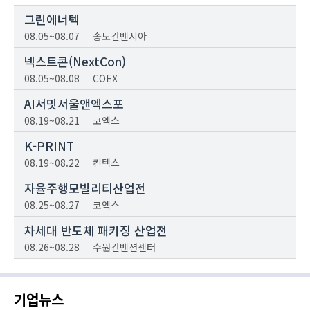
그린에너텍
08.05~08.07
송도컨벤시아
넥스트콘(NextCon)
08.05~08.08
COEX
AI서밋서울앤엑스포
08.19~08.21
코엑스
K-PRINT
08.19~08.22
킨텍스
자율주행모빌리티산업전
08.25~08.27
코엑스
차세대 반도체 패키징 산업전
08.26~08.28
수원컨벤션센터
기업뉴스