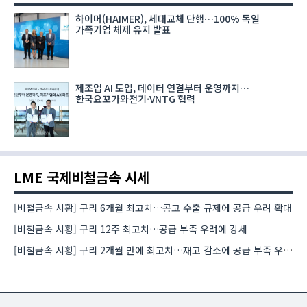
하이머(HAIMER), 세대교체 단행…100% 독일
가족기업 체제 유지 발표
제조업 AI 도입, 데이터 연결부터 운영까지…
한국요꼬가와전기·VNTG 협력
LME 국제비철금속 시세
[비철금속 시황] 구리 6개월 최고치…콩고 수출 규제에 공급 우려 확대
[비철금속 시황] 구리 12주 최고치…공급 부족 우려에 강세
[비철금속 시황] 구리 2개월 만에 최고치…재고 감소에 공급 부족 우려 확대