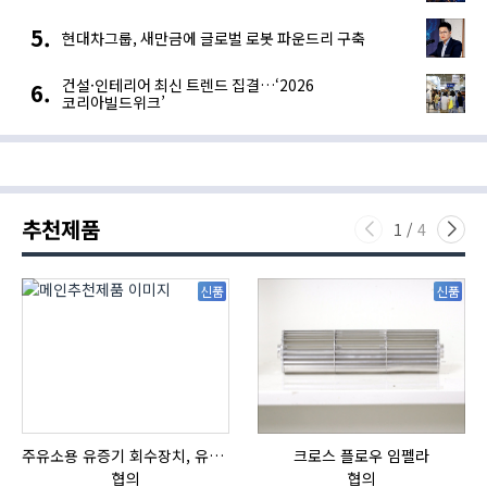
현대차그룹, 새만금에 글로벌 로봇 파운드리 구축
건설·인테리어 최신 트렌드 집결…‘2026
코리아빌드위크’
추천제품
1
/
4
신품
신품
주유소용 유증기 회수장치, 유증기 회수장치, 방폭형, 방폭형 유증기 회수장치
크로스 플로우 임펠라
협의
협의