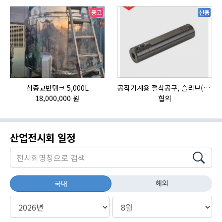
중고
신품
삼중교반탱크 5,000L
공작기계용 절삭공구, 슬리브(SLEEVE)
자
18,000,000 원
협의
산업전시회 일정
해외
국내