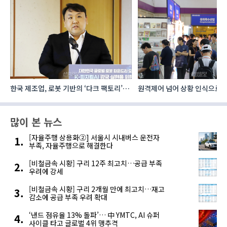
한국 제조업, 로봇 기반의 ‘다크 팩토리’로
원격제어 넘어 상황 인식으로, 
성장해야
향하는 AI·디지털기술
많이 본 뉴스
[자율주행 상용화②] 서울시 시내버스 운전자
부족, 자율주행으로 해결한다
[비철금속 시황] 구리 12주 최고치…공급 부족
우려에 강세
[비철금속 시황] 구리 2개월 만에 최고치…재고
감소에 공급 부족 우려 확대
‘낸드 점유율 13% 돌파’… 中 YMTC, AI 슈퍼
사이클 타고 글로벌 4위 맹추격