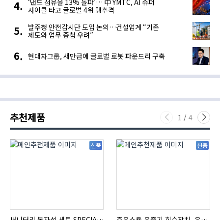
‘낸드 점유율 13% 돌파’… 中 YMTC, AI 슈퍼
사이클 타고 글로벌 4위 맹추격
발주청 안전감시단 도입 논의…건설업계 “기존
제도와 업무 중첩 우려”
현대차그룹, 새만금에 글로벌 로봇 파운드리 구축
추천제품
1
/
4
신품
신품
써니터리 봉자석 세트 SPECIAL , 봉자석 , 자석봉 , 호퍼용자석 , 전자석
주유소용 유증기 회수장치, 유증기 회수장치, 방폭형, 방폭형 유증기 회수장치