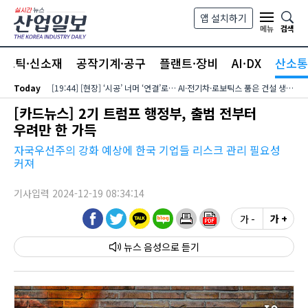
본문 바로가기
앱 설치하기
검색
메뉴
라스틱·신소재
공작기계·공구
플랜트·장비
AI·DX
산소통
Today
[19:44] [현장] ‘시공’ 너머 ‘연결’로… AI·전기차·로보틱스 품은 건설 생태계
[카드뉴스] 2기 트럼프 행정부, 출범 전부터
우려만 한 가득
자국우선주의 강화 예상에 한국 기업들 리스크 관리 필요성
커져
기사입력 2024-12-19 08:34:14
가 -
가 +
뉴스 음성