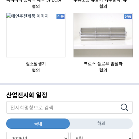
협의
협의
신품
신품
질소발생기
크로스 플로우 임펠라
자
협의
협의
산업전시회 일정
해외
국내