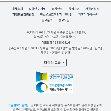
매체소개
발행인 인사말
회사연혁
윤리강령
저작권정책
개인정보취급방침
청소년보호책임자 : 안영건
제휴미디어/문의
광고문의
정보드림
(주)다아라
(08217) 서울 구로구 경인로 53길 15,
업무A동 7층 (구로동, 중앙유통단지)
대표전화 : 1588-0914
등록번호 : 서울 아00317
등록일 : 2007년 1월29일
발행일 : 2007년 7월 2일
발행인 · 편집인 : 김영환
다아라 그룹
「열린보도원칙」
당 매체는 독자와 취재원 등 뉴스이용자의 권리 보장을 위해
반론이나 정정보도, 추후보도를 요청할 수 있는 창구를 열어두고 있음을