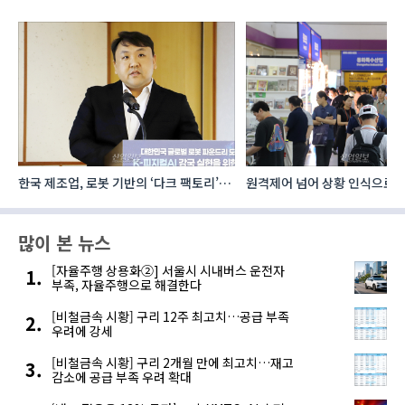
로
원격제어 넘어 상황 인식으로, ‘공간지능’
우리테크, 절삭유 정제 ‘올인원
향하는 AI·디지털기술
공간·관리 효율 높인다
많이 본 뉴스
[자율주행 상용화②] 서울시 시내버스 운전자
부족, 자율주행으로 해결한다
[비철금속 시황] 구리 12주 최고치…공급 부족
우려에 강세
[비철금속 시황] 구리 2개월 만에 최고치…재고
감소에 공급 부족 우려 확대