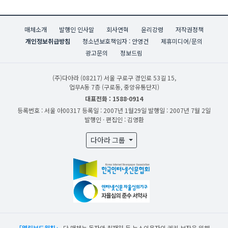
매체소개
발행인 인사말
회사연혁
윤리강령
저작권정책
개인정보취급방침
청소년보호책임자 : 안영건
제휴미디어/문의
광고문의
정보드림
(주)다아라
(08217) 서울 구로구 경인로 53길 15,
업무A동 7층 (구로동, 중앙유통단지)
대표전화 : 1588-0914
등록번호 : 서울 아00317
등록일 : 2007년 1월29일
발행일 : 2007년 7월 2일
발행인 · 편집인 : 김영환
다아라 그룹
「열린보도원칙」
당 매체는 독자와 취재원 등 뉴스이용자의 권리 보장을 위해