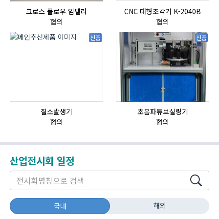
크로스 플로우 임펠라
CNC 대형조각기 K-2040B
협의
협의
신품
신품
질소발생기
초음파튜브실링기
협의
협의
산업전시회 일정
해외
국내