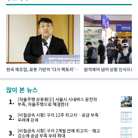
한국 제조업, 로봇 기반의 ‘다크 팩토리’로
원격제어 넘어 상황 인식으로, 
성장해야
향하는 AI·디지털기술
많이 본 뉴스
[자율주행 상용화②] 서울시 시내버스 운전자
부족, 자율주행으로 해결한다
[비철금속 시황] 구리 12주 최고치…공급 부족
우려에 강세
[비철금속 시황] 구리 2개월 만에 최고치…재고
감소에 공급 부족 우려 확대