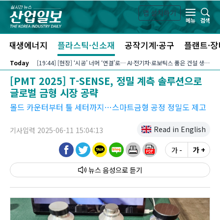
본문 바로가기
앱 설치하기
검색
메뉴
신재생에너지
플라스틱·신소재
공작기계·공구
플랜트·장
Today
[19:44] [현장] ‘시공’ 너머 ‘연결’로… AI·전기차·로보틱스 품은 건설 생태계
[PMT 2025] T-SENSE, 정밀 계측 솔루션으로
글로벌 금형 시장 공략
몰드 카운터부터 툴 세터까지…스마트금형 공정 정밀도 제고
Read in English
기사입력 2025-06-11 15:04:13
가 -
가 +
뉴스 음성