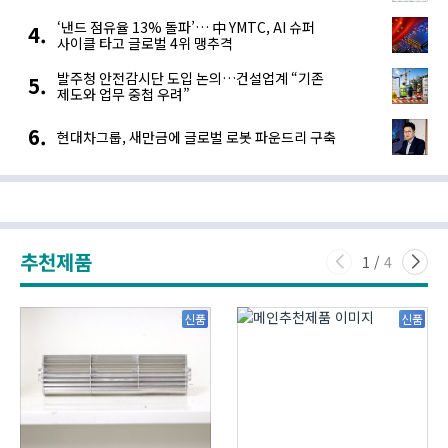
‘낸드 점유율 13% 돌파’… 中 YMTC, AI 슈퍼
사이클 타고 글로벌 4위 맹추격
발주청 안전감시단 도입 논의…건설업계 “기존
제도와 업무 중첩 우려”
현대차그룹, 새만금에 글로벌 로봇 파운드리 구축
추천제품
1
/
4
신품
신품