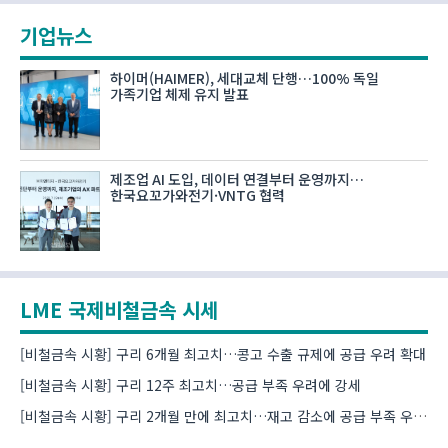
기업뉴스
하이머(HAIMER), 세대교체 단행…100% 독일
가족기업 체제 유지 발표
제조업 AI 도입, 데이터 연결부터 운영까지…
한국요꼬가와전기·VNTG 협력
LME 국제비철금속 시세
[비철금속 시황] 구리 6개월 최고치…콩고 수출 규제에 공급 우려 확대
[비철금속 시황] 구리 12주 최고치…공급 부족 우려에 강세
[비철금속 시황] 구리 2개월 만에 최고치…재고 감소에 공급 부족 우려 확대