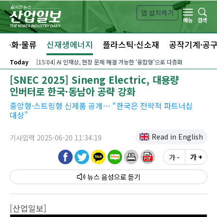
본문 바로가기
앱 설치하기
검색
메뉴
자동화·물류
신재생에너지
플라스틱·신소재
공작기계·공
Today
[15:04] AI 인재상, 현장 문제 해결 가능한 ‘융합형’으로 다층화
[SNEC 2025] Sineng Electric, 대용량
인버터로 한국·동남아 공략 강화
중앙형·스트링형 신제품 공개… “한국은 전략적 파트너십
대상”
Read in English
기사입력 2025-06-20 11:34:19
가 -
가 +
뉴스 음성
[산업일보]