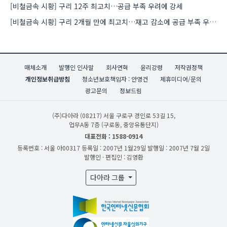
[비철금속 시황] 구리 12주 최고치…공급 부족 우려에 강세
[비철금속 시황] 구리 2개월 만에 최고치…재고 감소에 공급 부족 우려 확대
매체소개
발행인 인사말
회사연혁
윤리강령
저작권정책
개인정보취급방침
청소년보호책임자 : 안영건
제휴미디어/문의
광고문의
정보드림
(주)다아라
(08217) 서울 구로구 경인로 53길 15,
업무A동 7층 (구로동, 중앙유통단지)
대표전화 : 1588-0914
등록번호 : 서울 아00317
등록일 : 2007년 1월29일
발행일 : 2007년 7월 2일
발행인 · 편집인 : 김영환
다아라 그룹