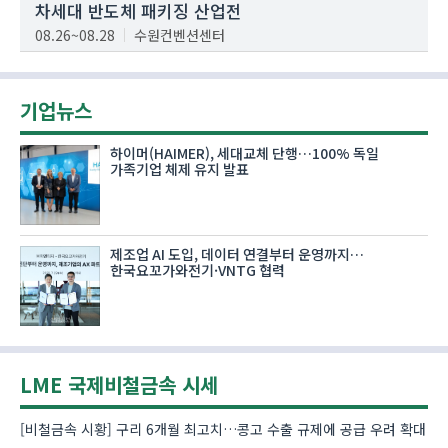
차세대 반도체 패키징 산업전
08.26~08.28
수원컨벤션센터
기업뉴스
하이머(HAIMER), 세대교체 단행…100% 독일
가족기업 체제 유지 발표
제조업 AI 도입, 데이터 연결부터 운영까지…
한국요꼬가와전기·VNTG 협력
LME 국제비철금속 시세
[비철금속 시황] 구리 6개월 최고치…콩고 수출 규제에 공급 우려 확대