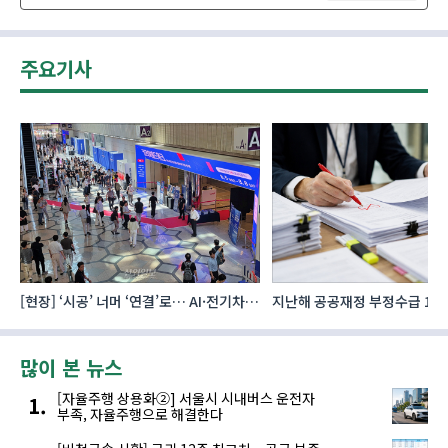
주요기사
[현장] ‘시공’ 너머 ‘연결’로… AI·전기차·
지난해 공공재정 부정수급 1천2
로보틱스 품은 건설 생태계
환수…환수액 24% 증가
많이 본 뉴스
[자율주행 상용화②] 서울시 시내버스 운전자
부족, 자율주행으로 해결한다