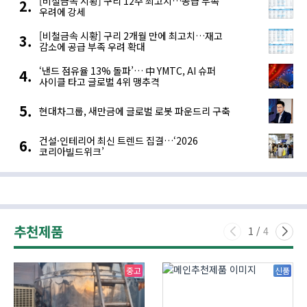
[비철금속 시황] 구리 12주 최고치…공급 부족
우려에 강세
[비철금속 시황] 구리 2개월 만에 최고치…재고
감소에 공급 부족 우려 확대
‘낸드 점유율 13% 돌파’… 中 YMTC, AI 슈퍼
사이클 타고 글로벌 4위 맹추격
현대차그룹, 새만금에 글로벌 로봇 파운드리 구축
건설·인테리어 최신 트렌드 집결…‘2026
코리아빌드위크’
추천제품
1
/
4
중고
신품