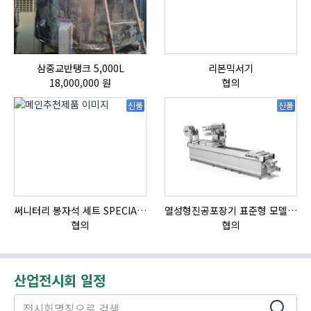
삼중교반탱크 5,000L
리본믹서기
18,000,000 원
협의
신품
신품
써니터리 봉자석 세트 SPECIAL , 봉자석 , 자석봉 , 호퍼용자석 , 전자석
열성형진공포장기 표준형 모델 OMNIVAC S-200
협의
협의
산업전시회 일정