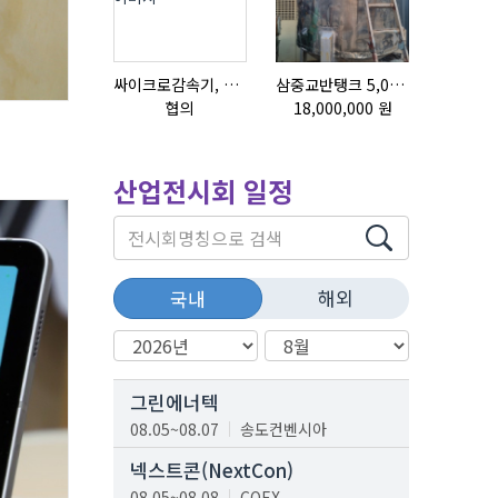
싸이크로감속기, 감속기제작
삼중교반탱크 5,000L
협의
18,000,000 원
협의
산업전시회 일정
해외
국내
그린에너텍
08.05~08.07
송도컨벤시아
넥스트콘(NextCon)
08.05~08.08
COEX