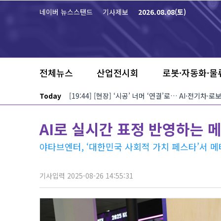
본문 바로가기
네이버 뉴스스탠드
기사제보
2026.08.08(토)
전체뉴스
산업전시회
로봇·자동화·물
Today
[19:44] [현장] ‘시공’ 너머 ‘연결’로… AI·전기차
AI로 실시간 표정 반영하는 
야타브엔터, ‘대한민국 사회적 가치 페스타’서 
기사입력 2025-08-26 14:55:31