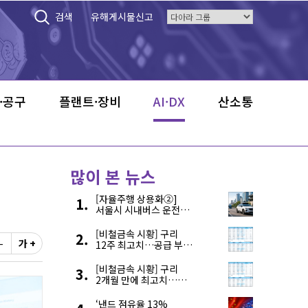
검색
유해게시물신고
·공구
플랜트·장비
AI·DX
산소통
많이 본 뉴스
[자율주행 상용화②]
서울시 시내버스 운전자
부족, 자율주행으로
해결한다
[비철금속 시황] 구리
-
가 +
12주 최고치…공급 부족
우려에 강세
[비철금속 시황] 구리
2개월 만에 최고치…
재고 감소에 공급 부족
우려 확대
‘낸드 점유율 13%