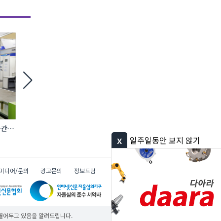
[현장] ‘시공’ 너머 ‘연결’로… AI·전기차·
에바, AI 충전 제어 탑재한 ‘A
로보틱스 품은 건설 생태계
완속충전기 첫선
x
일주일동안 보지 않기
미디어/문의
광고문의
정보드림
다아라 그룹
무료
무료
무료
 열어두고 있음을 알려드립니다.