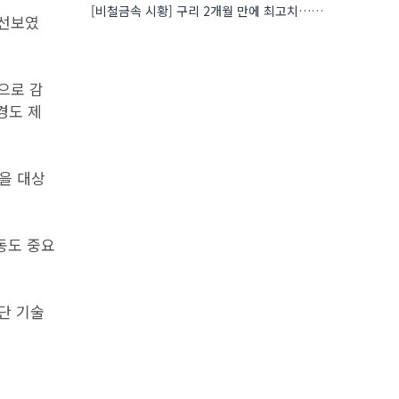
[비철금속 시황] 구리 2개월 만에 최고치…재고 감소에 공급 부족 우려 확대
 선보였
으로 감
경도 제
을 대상
동도 중요
단 기술