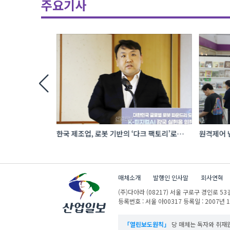
주요기사
 파운드리
한국 제조업, 로봇 기반의 ‘다크 팩토리’로
원격제어 넘어 상
성장해야
향하는 AI·디
매체소개
발행인 인사말
회사연혁
(주)다아라
(08217) 서울 구로구 경인로 53길
등록번호 : 서울 아00317
등록일 : 2007년 
「열린보도원칙」
당 매체는 독자와 취재원