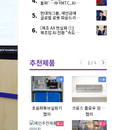
돌파’… 中 YMTC, AI
슈퍼 사이클 타고 글로벌
4위 맹추격
현대차그룹, 새만금에
글로벌 로봇 파운드리
구축
[제조 AX 현실화 ①]
제조업 AI 전환 “속도와
생태계가 관건”
추천제품
1
/
4
신품
신품
초음파튜브실링기
크로스 플로우 임펠라
협의
협의
협의
중고
중고