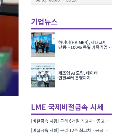
AI서밋서울앤엑스포
08.19~08.21
코엑스
기업뉴스
K-PRINT
08.19~08.22
킨텍스
하이머(HAIMER), 세대교체
자율주행모빌리티산업전
단행…100% 독일 가족기업
체제 유지 발표
08.25~08.27
코엑스
차세대 반도체 패키징 산업전
제조업 AI 도입, 데이터
08.26~08.28
수원컨벤션센터
연결부터 운영까지…
한국요꼬가와전기·VNTG 협력
LME 국제비철금속 시세
[비철금속 시황] 구리 6개월 최고치…콩고 수출 규제에 공급 우려 확대
[비철금속 시황] 구리 12주 최고치…공급 부족 우려에 강세