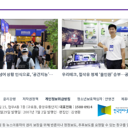
황 인식으로, ‘공간지능’
우리테크, 절삭유 정제 ‘올인원’ 승부…공간·
지털기술
관리 효율 높인다
윤리강령
저작권정책
개인정보취급방침
청소년보호책임자 : 안영건
제휴
 15,
업무A동 7층 (구로동, 중앙유통단지)
대표전화 : 1588-0914
1월29일
발행일 : 2007년 7월 2일
발행인 · 편집인 : 김영환
 등 뉴스이용자의 권리 보장을 위해 반론이나 정정보도, 추후보도를 요청할 수 있는 창구를