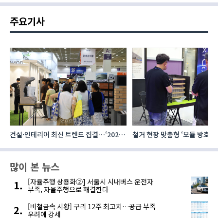
주요기사
안
건설·인테리어 최신 트렌드 집결…‘2026
철거 현장 맞춤형 ‘모듈 방호 비
코리아빌드위크’
많이 본 뉴스
[자율주행 상용화②] 서울시 시내버스 운전자
부족, 자율주행으로 해결한다
[비철금속 시황] 구리 12주 최고치…공급 부족
우려에 강세