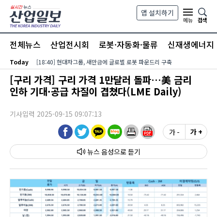
본문 바로가기
앱 설치하기
검색
메뉴
전체뉴스
산업전시회
로봇·자동화·물류
신재생에너지
Today
[18:40] 현대차그룹, 새만금에 글로벌 로봇 파운드리 구축
[구리 가격] 구리 가격 1만달러 돌파…美 금리
인하 기대·공급 차질이 겹쳤다(LME Daily)
기사입력 2025-09-15 09:07:13
가 -
가 +
뉴스 음성