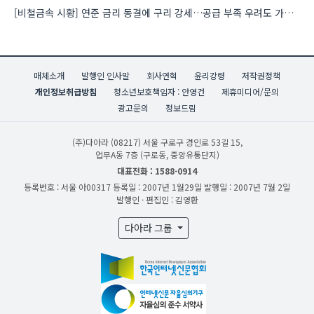
[비철금속 시황] 연준 금리 동결에 구리 강세…공급 부족 우려도 가격 지지
매체소개
발행인 인사말
회사연혁
윤리강령
저작권정책
개인정보취급방침
청소년보호책임자 : 안영건
제휴미디어/문의
광고문의
정보드림
(주)다아라
(08217) 서울 구로구 경인로 53길 15,
업무A동 7층 (구로동, 중앙유통단지)
대표전화 : 1588-0914
등록번호 : 서울 아00317
등록일 : 2007년 1월29일
발행일 : 2007년 7월 2일
발행인 · 편집인 : 김영환
다아라 그룹