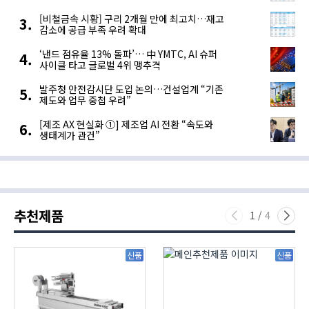
[비철금속 시황] 구리 2개월 만에 최고치…재고
감소에 공급 부족 우려 확대
‘낸드 점유율 13% 돌파’… 中 YMTC, AI 슈퍼
사이클 타고 글로벌 4위 맹추격
발주청 안전감시단 도입 논의…건설업계 “기존
제도와 업무 중첩 우려”
[제조 AX 현실화 ①] 제조업 AI 전환 “속도와
생태계가 관건”
추천제품
1
/
4
신품
신품