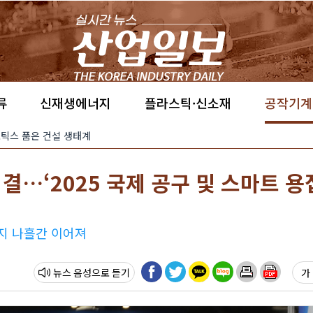
류
신재생에너지
플라스틱·신소재
공작기계
·로보틱스 품은 건설 생태계
결…‘2025 국제 공구 및 스마트 용
까지 나흘간 이어져
뉴스 음성
가 