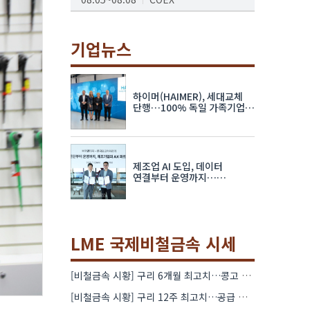
AI서밋서울앤엑스포
08.19~08.21
코엑스
기업뉴스
K-PRINT
08.19~08.22
킨텍스
하이머(HAIMER), 세대교체
자율주행모빌리티산업전
단행…100% 독일 가족기업
체제 유지 발표
08.25~08.27
코엑스
차세대 반도체 패키징 산업전
제조업 AI 도입, 데이터
08.26~08.28
수원컨벤션센터
연결부터 운영까지…
한국요꼬가와전기·VNTG 협력
LME 국제비철금속 시세
[비철금속 시황] 구리 6개월 최고치…콩고 수출 규제에 공급 우려 확대
[비철금속 시황] 구리 12주 최고치…공급 부족 우려에 강세