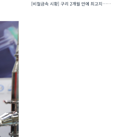
[비철금속 시황] 구리 2개월 만에 최고치…재고 감소에 공급 부족 우려 확대