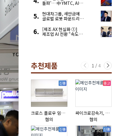
돌파’… 中 YMTC, AI
슈퍼 사이클 타고 글로벌
4위 맹추격
현대차그룹, 새만금에
글로벌 로봇 파운드리
구축
[제조 AX 현실화 ①]
제조업 AI 전환 “속도와
생태계가 관건”
추천제품
1
/
4
신품
중고
크로스 플로우 임펠라
싸이크로감속기, 감속기제작
협의
협의
협의
신품
신품