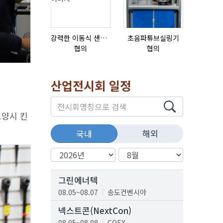
강력한 이동식 샌딩기 / 고급 이태리 IBIX샌드블라스터
초음파튜브실링기
협의
협의
협의
산업전시회 일정
고양시 킨
해외
국내
그린에너텍
08.05~08.07
송도컨벤시아
넥스트콘(NextCon)
08.05~08.08
COEX