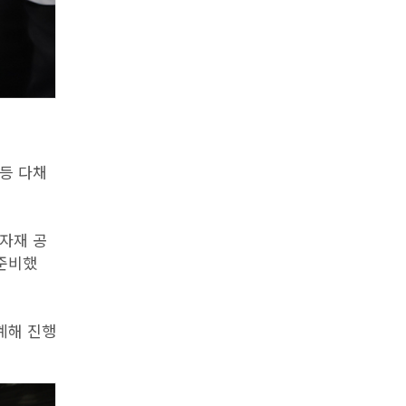
 등 다채
자재 공
 준비했
연계해 진행