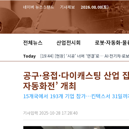
본문 바로가기
네이버 뉴스스탠드
기사제보
2026.08.08(토)
전체뉴스
산업전시회
로봇·자동화·물
Today
[19:44] [현장] ‘시공’ 너머 ‘연결’로… AI·전기차
공구·용접·다이캐스팅 산업 집
자동화전’ 개최
15개국에서 193개 기업 참가…킨텍스서 31일
기사입력 2025-10-28 17:28:40