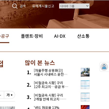
검색
유해게시물신고
·공구
플랜트·장비
AI·DX
산소통
접
많이 본 뉴스
[자율주행 상용화②]
서울시 시내버스 운전자
부족, 자율주행으로
해결한다
[비철금속 시황] 구리
12주 최고치…공급 부족
우려에 강세
-
가 +
[비철금속 시황] 구리
2개월 만에 최고치…
재고 감소에 공급 부족
우려 확대
‘낸드 점유율 13%