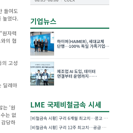
AI서밋서울앤엑스포
만 들여도
 높였다.
08.19~08.21
코엑스
기업뉴스
K-PRINT
 “원자력
08.19~08.22
킨텍스
스와의 협
하이머(HAIMER), 세대교체
자율주행모빌리티산업전
단행…100% 독일 가족기업
체제 유지 발표
08.25~08.27
코엑스
등의 고성
차세대 반도체 패키징 산업전
제조업 AI 도입, 데이터
08.26~08.28
수원컨벤션센터
연결부터 운영까지…
한국요꼬가와전기·VNTG 협력
는 딜레마
LME 국제비철금속 시세
않는 ‘원
 수는 없
[비철금속 시황] 구리 6개월 최고치…콩고 수출 규제에 공급 우려 확대
두 감당하
[비철금속 시황] 구리 12주 최고치…공급 부족 우려에 강세