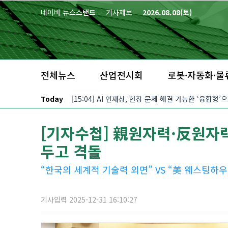
본문 바로가기
네이버 뉴스스탠드
기사제보
2026.08.08(토)
전체뉴스
산업전시회
로봇·자동화·물
Today
[15:04] AI 인재상, 현장 문제 해결 가능한 ‘융합형
[기자수첩] 親원자력·反원자력
두고 격돌
“한국의 세계적 기술력 외면” VS “美 웨스팅하
기사입력 2025-12-31 16:10:27