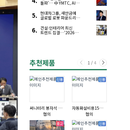
돌파’… 中 YMTC, AI
슈퍼 사이클 타고 글로벌
4위 맹추격
현대차그룹, 새만금에
글로벌 로봇 파운드리
구축
건설·인테리어 최신
트렌드 집결…‘2026
코리아빌드위크’
추천제품
1
/
4
신품
신품
써니터리 봉자석 세트 SPECIAL , 봉자석 , 자석봉 , 호퍼용자석 , 전자석
자동화설비용15ml자동주입기
협의
협의
협의
중고
신품