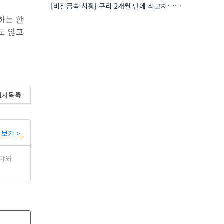
[비철금속 시황] 구리 2개월 만에 최고치…재고 감소에 공급 부족 우려 확대
하는 한
도 않고
기사목록
보기 >
분야와