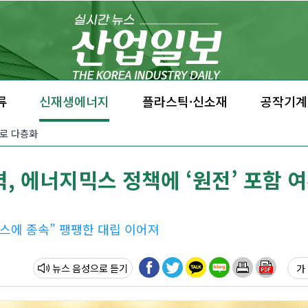
류
신재생에너지
플라스틱·신소재
공작기계
’으로 다층화
, 에너지믹스 정책에 ‘원전’ 포함 
우스에 종속” 팽팽한 대립 이어져
뉴스 음성
가 