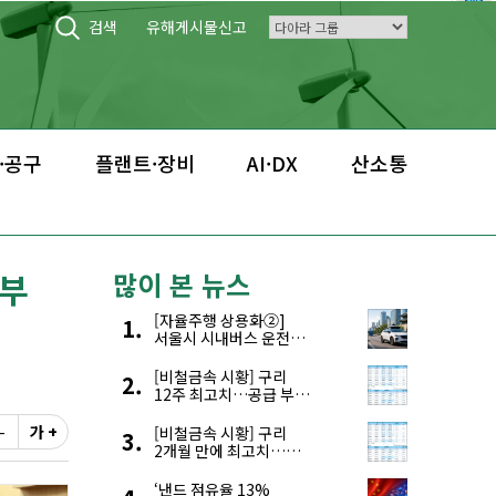
검색
유해게시물신고
·공구
플랜트·장비
AI·DX
산소통
여부
많이 본 뉴스
[자율주행 상용화②]
서울시 시내버스 운전자
부족, 자율주행으로
해결한다
[비철금속 시황] 구리
12주 최고치…공급 부족
우려에 강세
-
가 +
[비철금속 시황] 구리
2개월 만에 최고치…
재고 감소에 공급 부족
우려 확대
‘낸드 점유율 13%