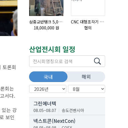
삼중교반탱크 5,000L
CNC 대형조각기 K-2040B
리본믹서
18,000,000 원
협의
협의
산업전시회 일정
회 토론회
해외
국내
토론회는
두고서다.
그린에너텍
 있는 강
08.05~08.07
송도컨벤시아
로 보인
넥스트콘(NextCon)
08.05~08.08
COEX