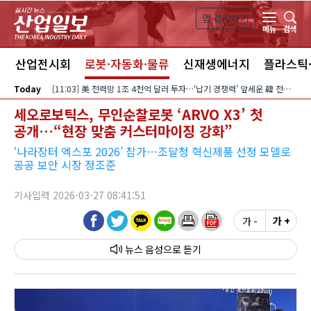
본문 바로가기
앱 설치하기
검색
메뉴
스
산업전시회
로봇·자동화·물류
신재생에너지
플라스틱
Today
[11:03] 美 전력망 1조 4천억 달러 투자…‘납기 경쟁력’ 앞세운 韓 전력기자재 수출 호조
세오로보틱스, 무인순찰로봇 ‘ARVO X3’ 첫
공개…“현장 맞춤 커스터마이징 강화”
‘나라장터 엑스포 2026’ 참가…조달청 혁신제품 선정 모델로
공공 보안 시장 정조준
기사입력 2026-03-27 08:41:51
가 -
가 +
뉴스 음성