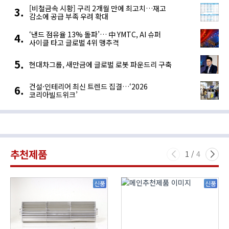
[비철금속 시황] 구리 2개월 만에 최고치…재고
감소에 공급 부족 우려 확대
‘낸드 점유율 13% 돌파’… 中 YMTC, AI 슈퍼
사이클 타고 글로벌 4위 맹추격
현대차그룹, 새만금에 글로벌 로봇 파운드리 구축
건설·인테리어 최신 트렌드 집결…‘2026
코리아빌드위크’
추천제품
1
/
4
신품
신품