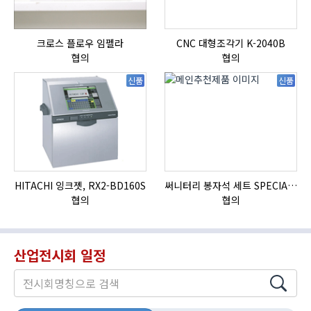
크로스 플로우 임펠라
CNC 대형조각기 K-2040B
협의
협의
신품
신품
HITACHI 잉크젯, RX2-BD160S
써니터리 봉자석 세트 SPECIAL , 봉자석 , 자석봉 , 호퍼용자석 , 전자석
협의
협의
산업전시회 일정