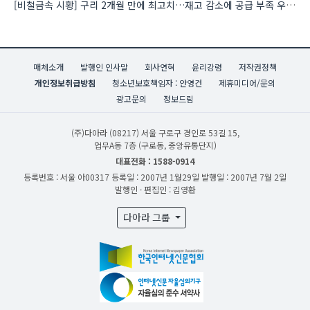
[비철금속 시황] 구리 2개월 만에 최고치…재고 감소에 공급 부족 우려 확대
매체소개
발행인 인사말
회사연혁
윤리강령
저작권정책
개인정보취급방침
청소년보호책임자 : 안영건
제휴미디어/문의
광고문의
정보드림
(주)다아라
(08217) 서울 구로구 경인로 53길 15,
업무A동 7층 (구로동, 중앙유통단지)
대표전화 : 1588-0914
등록번호 : 서울 아00317
등록일 : 2007년 1월29일
발행일 : 2007년 7월 2일
발행인 · 편집인 : 김영환
다아라 그룹