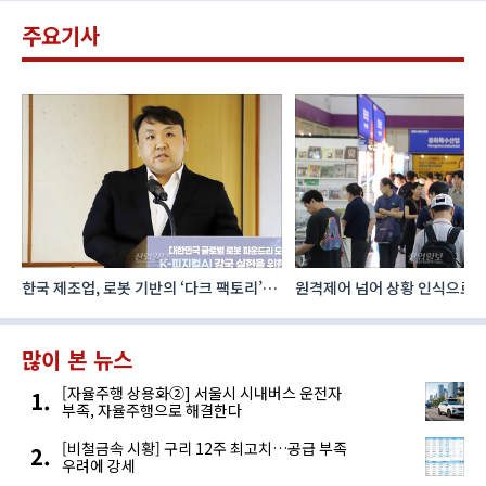
주요기사
한국 제조업, 로봇 기반의 ‘다크 팩토리’로
원격제어 넘어 상황 인식으로, 
성장해야
향하는 AI·디지털기술
많이 본 뉴스
[자율주행 상용화②] 서울시 시내버스 운전자
부족, 자율주행으로 해결한다
[비철금속 시황] 구리 12주 최고치…공급 부족
우려에 강세