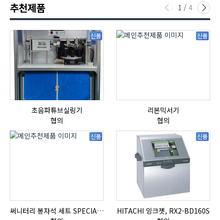
추천제품
1
/
4
신품
신품
초음파튜브실링기
리본믹서기
협의
협의
신품
신품
써니터리 봉자석 세트 SPECIAL , 봉자석 , 자석봉 , 호퍼용자석 , 전자석
HITACHI 잉크젯, RX2-BD160S