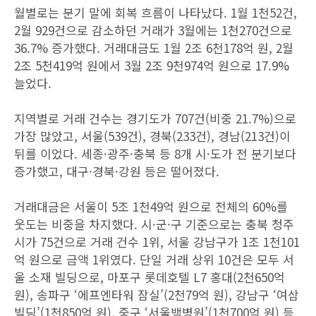
월별로는 분기 말에 회복 흐름이 나타났다. 1월 1천52건,
2월 929건으로 감소하던 거래가 3월에는 1천270건으로
36.7% 증가했다. 거래대금도 1월 2조 6천178억 원, 2월
2조 5천419억 원에서 3월 2조 9천974억 원으로 17.9%
늘었다.
지역별로 거래 건수는 경기도가 707건(비중 21.7%)으로
가장 많았고, 서울(539건), 경북(233건), 경남(213건)이
뒤를 이었다. 세종·광주·충북 등 8개 시·도가 전 분기보다
증가했고, 대구·경북·강원 등은 떨어졌다.
거래대금은 서울이 5조 1천49억 원으로 전체의 60%를
웃도는 비중을 차지했다. 시·군·구 기준으로는 충북 청주
시가 75건으로 거래 건수 1위, 서울 강남구가 1조 1천101
억 원으로 금액 1위였다. 단일 거래 상위 10건은 모두 서
울 소재 빌딩으로, 마포구 롯데호텔 L7 홍대(2천650억
원), 송파구 ‘에프엔타워 잠실’(2천79억 원), 강남구 ‘여삼
빌딩’(1천850억 원), 중구 ‘서울백병원’(1천700억 원) 등