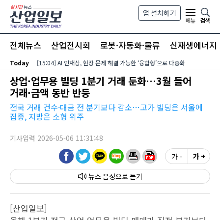
본문 바로가기
앱 설치하기
검색
메뉴
전체뉴스
산업전시회
로봇·자동화·물류
신재생에너지
Today
[15:04] AI 인재상, 현장 문제 해결 가능한 ‘융합형’으로 다층화
상업·업무용 빌딩 1분기 거래 둔화…3월 들어
거래·금액 동반 반등
전국 거래 건수·대금 전 분기보다 감소…고가 빌딩은 서울에
집중, 지방은 소형 위주
기사입력 2026-05-06 11:31:48
가 -
가 +
뉴스 음성
[산업일보]