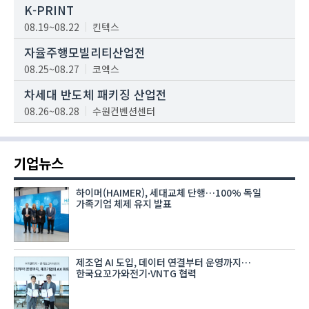
K-PRINT
08.19~08.22
킨텍스
자율주행모빌리티산업전
08.25~08.27
코엑스
차세대 반도체 패키징 산업전
08.26~08.28
수원컨벤션센터
기업뉴스
하이머(HAIMER), 세대교체 단행…100% 독일
가족기업 체제 유지 발표
제조업 AI 도입, 데이터 연결부터 운영까지…
한국요꼬가와전기·VNTG 협력