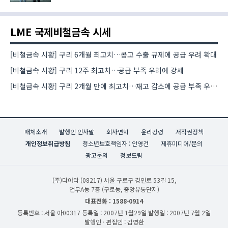
LME 국제비철금속 시세
[비철금속 시황] 구리 6개월 최고치…콩고 수출 규제에 공급 우려 확대
[비철금속 시황] 구리 12주 최고치…공급 부족 우려에 강세
[비철금속 시황] 구리 2개월 만에 최고치…재고 감소에 공급 부족 우려 확대
매체소개
발행인 인사말
회사연혁
윤리강령
저작권정책
개인정보취급방침
청소년보호책임자 : 안영건
제휴미디어/문의
광고문의
정보드림
(주)다아라
(08217) 서울 구로구 경인로 53길 15,
업무A동 7층 (구로동, 중앙유통단지)
대표전화 : 1588-0914
등록번호 : 서울 아00317
등록일 : 2007년 1월29일
발행일 : 2007년 7월 2일
발행인 · 편집인 : 김영환