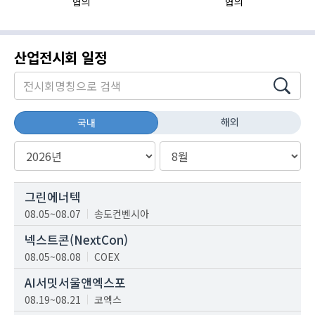
협의
협의
산업전시회 일정
해외
국내
그린에너텍
08.05~08.07
송도컨벤시아
넥스트콘(NextCon)
08.05~08.08
COEX
AI서밋서울앤엑스포
08.19~08.21
코엑스